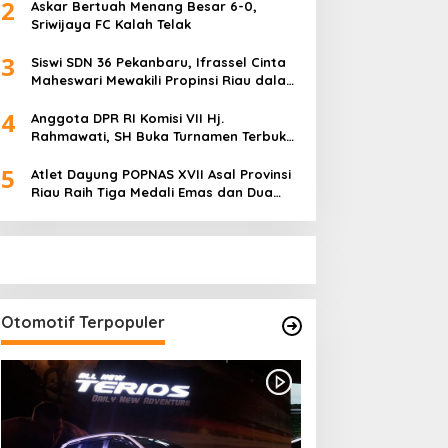
2
Askar Bertuah Menang Besar 6-0,
Sriwijaya FC Kalah Telak
3
Siswi SDN 36 Pekanbaru, Ifrassel Cinta
Maheswari Mewakili Propinsi Riau dalam
O2SN tingkat Nasional 2025 di Cabor
4
Senam Putri
Anggota DPR RI Komisi VII Hj.
Rahmawati, SH Buka Turnamen Terbuka
Mini Soccer 2K25, Diikuti 29 Tim Pria dan
5
Wanita di Kalimantan Utara
Atlet Dayung POPNAS XVII Asal Provinsi
Riau Raih Tiga Medali Emas dan Dua
Perak.
Otomotif Terpopuler