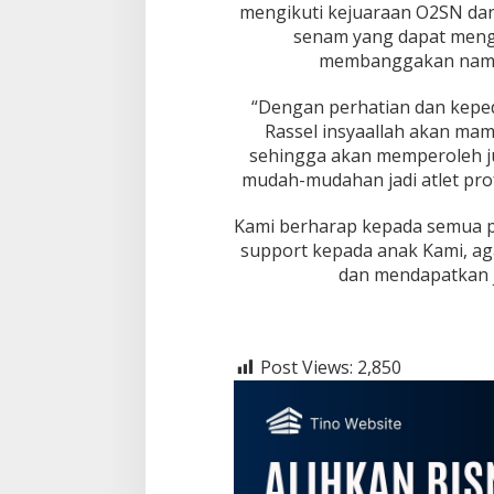
a
mengikuti kejuaraan O2SN dan 
s
senam yang dapat meng
i
membanggakan nama 
o
n
a
“Dengan perhatian dan kepedu
l
Rassel insyaallah akan ma
2
sehingga akan memperoleh ju
0
mudah-mudahan jadi atlet pro
2
5
d
Kami berharap kepada semua p
i
support kepada anak Kami, ag
C
dan mendapatkan j
a
b
o
r
S
Post Views:
2,850
e
n
a
m
P
u