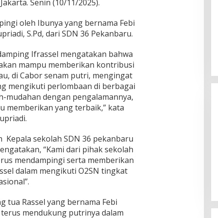
Jakarta. Senin (10/11/2025).
pingi oleh Ibunya yang bernama Febi
riadi, S.Pd, dari SDN 36 Pekanbaru.
damping Ifrassel mengatakan bahwa
el akan mampu memberikan kontribusi
au, di Cabor senam putri, mengingat
ng mengikuti perlombaan di berbagai
ah-mudahan dengan pengalamannya,
u memberikan yang terbaik,” kata
upriadi.
eh Kepala sekolah SDN 36 pekanbaru
mengatakan, “Kami dari pihak sekolah
terus mendampingi serta memberikan
ssel dalam mengikuti O2SN tingkat
sional”.
Kegaduhan Yang Membuat
g tua Rassel yang bernama Febi
Sejumlah Tokoh Semakin Santer
terus mendukung putrinya dalam
Menjadi Buah Bibir Masyarakat
Di Politik
|
Mei 6, 2026