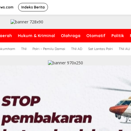
ews.com
Indeks Berita
aerah
Hukum & Kriminal
Olahraga
Otomatif
Politik
nkumham
TNI
Polri – Pemilu Damai
TNI AD
Sat Lantas Polri
TNI AU