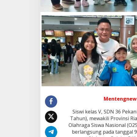
n
t
a
M
a
h
e
s
w
a
r
i
M
e
w
a
k
Mentengnew
i
l
i
Siswi kelas V, SDN 36 Pekan
P
Tahun), mewakili Provinsi Ri
r
Olahraga Siswa Nasional (O2S
o
berlangsung pada tanggal 9
p