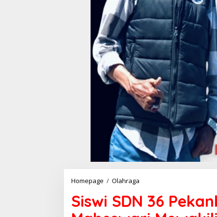
Homepage
/
Olahraga
S
i
Siswi SDN 36 Pekanb
s
w
i