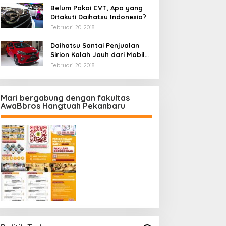
Belum Pakai CVT, Apa yang
Ditakuti Daihatsu Indonesia?
Februari 20, 2018
Daihatsu Santai Penjualan
Sirion Kalah Jauh dari Mobil
LCGC
Februari 20, 2018
Mari bergabung dengan fakultas
AwaBbros Hangtuah Pekanbaru