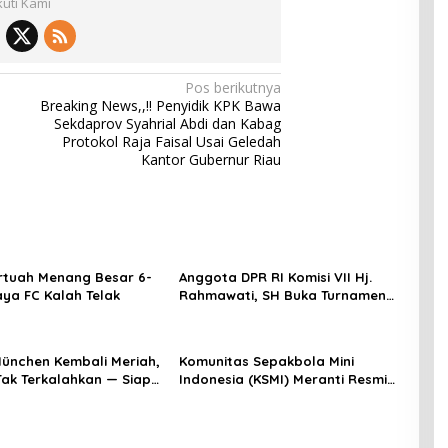
kuti Kami
Pos berikutnya
Breaking News,,!! Penyidik KPK Bawa
Sekdaprov Syahrial Abdi dan Kabag
Protokol Raja Faisal Usai Geledah
Kantor Gubernur Riau
rtuah Menang Besar 6-
Anggota DPR RI Komisi VII Hj.
aya FC Kalah Telak
Rahmawati, SH Buka Turnamen
Terbuka Mini Soccer 2K25, Diikuti
29 Tim Pria dan Wanita di
Kalimantan Utara
ünchen Kembali Meriah,
Komunitas Sepakbola Mini
Tak Terkalahkan — Siapa
Indonesia (KSMI) Meranti Resmi
a Menghentikan Mereka?
Menerima SK Pengurus yang
digelar oleh Pengurus Provinsi
KSMI Riau