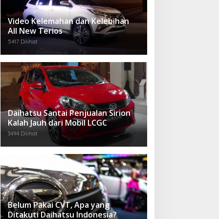
Video Kelemahan dan Kelebihan
All New Terios
5417 Dilihat
Daihatsu Santai Penjualan Sirion
Kalah Jauh dari Mobil LCGC
3494 Dilihat
Belum Pakai CVT, Apa yang
Ditakuti Daihatsu Indonesia?