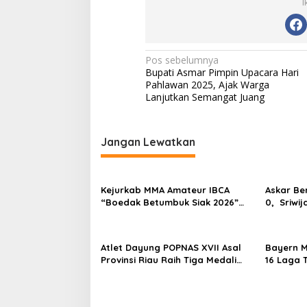
I
N
Pos sebelumnya
Bupati Asmar Pimpin Upacara Hari
a
Pahlawan 2025, Ajak Warga
v
Lanjutkan Semangat Juang
i
g
Jangan Lewatkan
a
s
Kejurkab MMA Amateur IBCA
Askar Be
i
“Boedak Betumbuk Siak 2026”
0, Sriwij
p
Sukses Digelar, Cetak Bibit Atlet
Berprestasi
o
Atlet Dayung POPNAS XVII Asal
Bayern M
s
Provinsi Riau Raih Tiga Medali
16 Laga 
Emas dan Dua Perak.
yang Bis