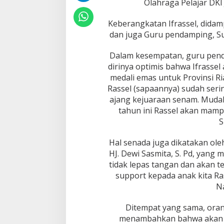
i
Olahraga Pelajar DKI 
n
s
Keberangkatan Ifrassel, didam
i
dan juga Guru pendamping, Sup
R
i
Dalam kesempatan, guru pen
a
u
dirinya optimis bahwa Ifrass
d
medali emas untuk Provinsi Ri
a
Rassel (sapaannya) sudah seri
l
ajang kejuaraan senam. Mud
a
m
tahun ini Rassel akan mamp
O
S
2
S
Hal senada juga dikatakan ol
N
HJ. Dewi Sasmita, S. Pd, yang 
t
i
tidak lepas tangan dan akan 
n
support kepada anak kita Ra
g
Na
k
a
Ditempat yang sama, oran
t
N
menambahkan bahwa akan 