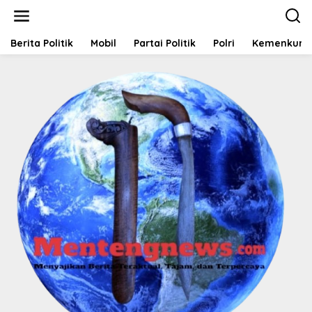
L
e
w
a
Berita Politik
Mobil
Partai Politik
Polri
Kemenkum
t
i
k
e
k
o
n
t
e
n