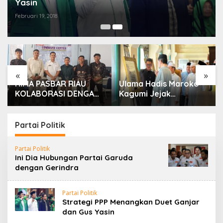
Yasin
Februari 19, 2018
«
»
HIMA PASBAR RIAU
Ulama Hadis Maroko
KOLABORASI DENGAN
Kagumi Jejak
DINAS PEMBERDAYAAN
Peradaban Kesultanan
MASYARAKAT DAN
Siak, Ziarahi Makam
NAGARI: SIAP
Sultan hingga Pendiri
Partai Politik
MENGAWAL DAN
Pekanbaru
MENGAWASI PILWANA
Partai Politik
BADUNSANAK
Ini Dia Hubungan Partai Garuda
KABUPATEN PASAMAN
dengan Gerindra
BARAT 2026
Partai Politik
Strategi PPP Menangkan Duet Ganjar
dan Gus Yasin