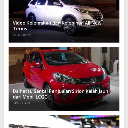
Video Kelemahan dan Kelebihan All New
Terios
5420 Dilihat
Daihatsu Santai Penjualan Sirion Kalah Jauh
dari Mobil LCGC
3497 Dilihat