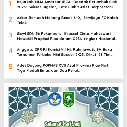
1
Kejurkab MMA Amateur IBCA “Boedak Betumbuk Siak
2026” Sukses Digelar, Cetak Bibit Atlet Berprestasi
2
Askar Bertuah Menang Besar 6-0, Sriwijaya FC Kalah
Telak
3
Siswi SDN 36 Pekanbaru, Ifrassel Cinta Maheswari
Mewakili Propinsi Riau dalam O2SN tingkat Nasional
2025 di Cabor Senam Putri
4
Anggota DPR RI Komisi VII Hj. Rahmawati, SH Buka
Turnamen Terbuka Mini Soccer 2K25, Diikuti 29 Tim
Pria dan Wanita di Kalimantan Utara
5
Atlet Dayung POPNAS XVII Asal Provinsi Riau Raih
Tiga Medali Emas dan Dua Perak.