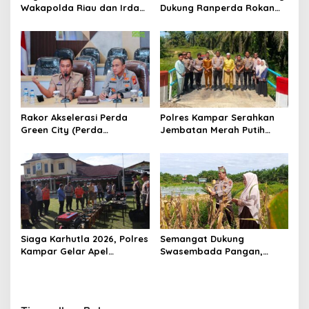
Wakapolda Riau dan Irdam
Dukung Ranperda Rokan
XIX/TT Turun Langsung
Hilir Hijau untuk Lingkungan
Padamkan Api di Pasir
Berkelanjutan
Limau Kapas
Rakor Akselerasi Perda
Polres Kampar Serahkan
Green City (Perda
Jembatan Merah Putih
Lingkungan) Kota
Presisi Hasil Renovasi ke
Pekanbaru Bersama Dinas
Warga Pulau Jambu Kuok
Lingkungan Hidup Kota
Pekanbaru dan Tim Pakar
Siaga Karhutla 2026, Polres
Semangat Dukung
Kampar Gelar Apel
Swasembada Pangan,
Bersama TNI dan Instansi
Kapolsek Kampar Turun
Terkait
Langsung Panen Jagung di
Sendayan