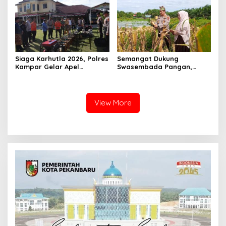
Lingkungan Hidup Kota
Pekanbaru dan Tim Pakar
Siaga Karhutla 2026, Polres
Semangat Dukung
Kampar Gelar Apel
Swasembada Pangan,
Bersama TNI dan Instansi
Kapolsek Kampar Turun
Terkait
Langsung Panen Jagung di
Sendayan
View More