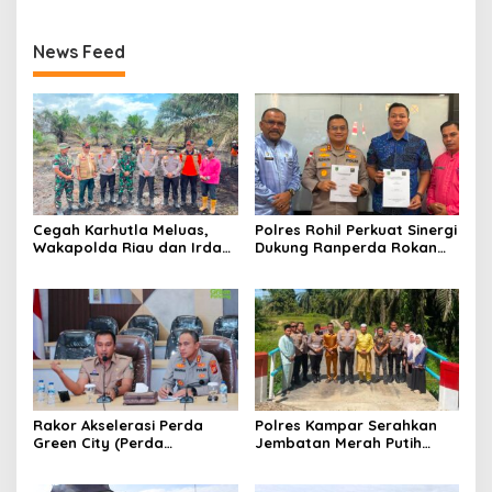
News Feed
Cegah Karhutla Meluas,
Polres Rohil Perkuat Sinergi
Wakapolda Riau dan Irdam
Dukung Ranperda Rokan
XIX/TT Turun Langsung
Hilir Hijau untuk Lingkungan
Padamkan Api di Pasir
Berkelanjutan
Limau Kapas
Rakor Akselerasi Perda
Polres Kampar Serahkan
Green City (Perda
Jembatan Merah Putih
Lingkungan) Kota
Presisi Hasil Renovasi ke
Pekanbaru Bersama Dinas
Warga Pulau Jambu Kuok