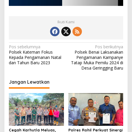
Ikuti Kami
N
Pos sebelumnya
Pos berikutnya
Polsek Kateman Fokus
Polsek Benai Laksanakan
a
Kepada Pengamanan Natal
Pengamanan Kampanye
v
dan Tahun Baru 2023
Tatap Muka Pemilu 2024 di
Desa Geringging Baru
i
g
Jangan Lewatkan
a
s
i
p
o
s
Cegah Karhutla Meluas,
Polres Rohil Perkuat Sinergi