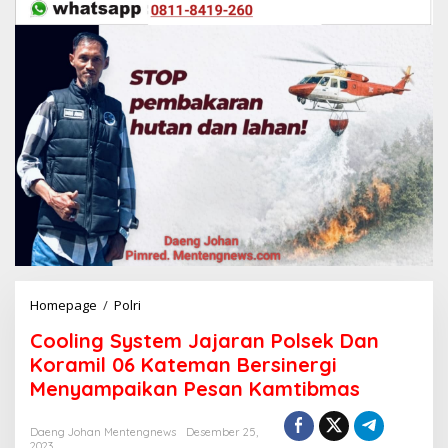
Homepage
/
Polri
C
o
Cooling System Jajaran Polsek Dan
o
l
Koramil 06 Kateman Bersinergi
i
Menyampaikan Pesan Kamtibmas
n
g
S
Daeng Johan Mentengnews
Desember 25,
2023