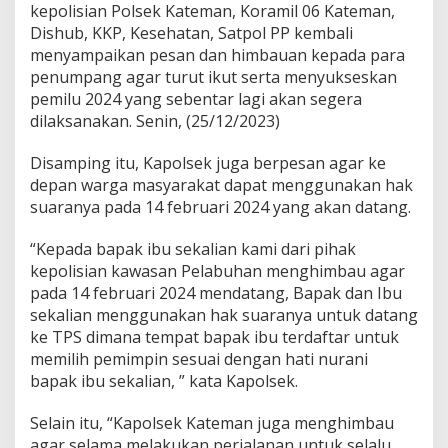
m
kepolisian Polsek Kateman, Koramil 06 Kateman,
i
Dishub, KKP, Kesehatan, Satpol PP kembali
l
menyampaikan pesan dan himbauan kepada para
0
penumpang agar turut ikut serta menyukseskan
6
K
pemilu 2024 yang sebentar lagi akan segera
a
dilaksanakan. Senin, (25/12/2023)
t
e
Disamping itu, Kapolsek juga berpesan agar ke
m
depan warga masyarakat dapat menggunakan hak
a
n
suaranya pada 14 februari 2024 yang akan datang.
B
e
“Kepada bapak ibu sekalian kami dari pihak
r
kepolisian kawasan Pelabuhan menghimbau agar
s
pada 14 februari 2024 mendatang, Bapak dan Ibu
i
n
sekalian menggunakan hak suaranya untuk datang
e
ke TPS dimana tempat bapak ibu terdaftar untuk
r
memilih pemimpin sesuai dengan hati nurani
g
bapak ibu sekalian, ” kata Kapolsek.
i
M
e
Selain itu, “Kapolsek Kateman juga menghimbau
n
agar selama melakukan perjalanan untuk selalu