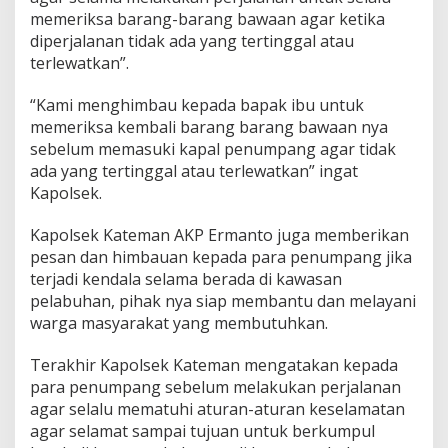
y
memeriksa barang-barang bawaan agar ketika
a
diperjalanan tidak ada yang tertinggal atau
m
p
terlewatkan”.
a
i
“Kami menghimbau kepada bapak ibu untuk
k
memeriksa kembali barang barang bawaan nya
a
sebelum memasuki kapal penumpang agar tidak
n
P
ada yang tertinggal atau terlewatkan” ingat
e
Kapolsek.
s
a
Kapolsek Kateman AKP Ermanto juga memberikan
n
pesan dan himbauan kepada para penumpang jika
K
a
terjadi kendala selama berada di kawasan
m
pelabuhan, pihak nya siap membantu dan melayani
t
warga masyarakat yang membutuhkan.
i
b
Terakhir Kapolsek Kateman mengatakan kepada
m
a
para penumpang sebelum melakukan perjalanan
s
agar selalu mematuhi aturan-aturan keselamatan
agar selamat sampai tujuan untuk berkumpul