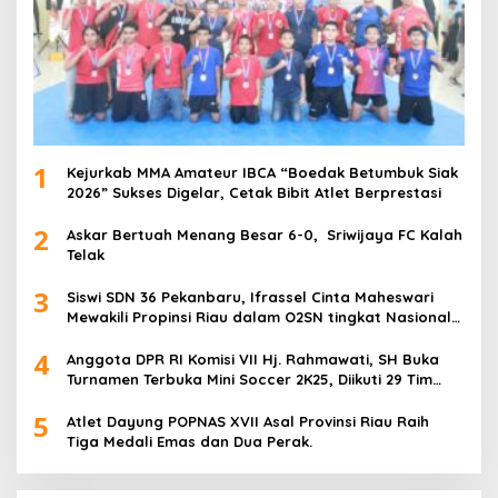
1
Kejurkab MMA Amateur IBCA “Boedak Betumbuk Siak
2026” Sukses Digelar, Cetak Bibit Atlet Berprestasi
2
Askar Bertuah Menang Besar 6-0, Sriwijaya FC Kalah
Telak
3
Siswi SDN 36 Pekanbaru, Ifrassel Cinta Maheswari
Mewakili Propinsi Riau dalam O2SN tingkat Nasional
2025 di Cabor Senam Putri
4
Anggota DPR RI Komisi VII Hj. Rahmawati, SH Buka
Turnamen Terbuka Mini Soccer 2K25, Diikuti 29 Tim
Pria dan Wanita di Kalimantan Utara
5
Atlet Dayung POPNAS XVII Asal Provinsi Riau Raih
Tiga Medali Emas dan Dua Perak.