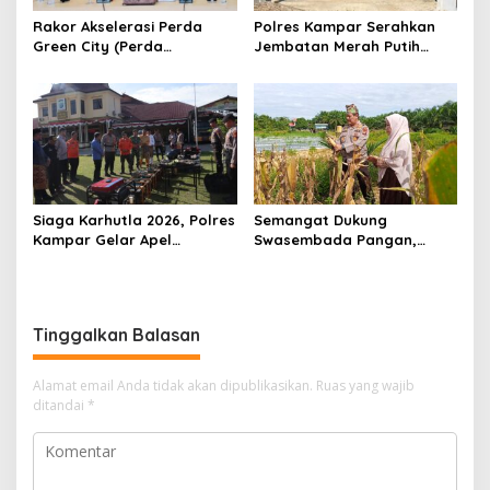
Rakor Akselerasi Perda
Polres Kampar Serahkan
Green City (Perda
Jembatan Merah Putih
Lingkungan) Kota
Presisi Hasil Renovasi ke
Pekanbaru Bersama Dinas
Warga Pulau Jambu Kuok
Lingkungan Hidup Kota
Pekanbaru dan Tim Pakar
Siaga Karhutla 2026, Polres
Semangat Dukung
Kampar Gelar Apel
Swasembada Pangan,
Bersama TNI dan Instansi
Kapolsek Kampar Turun
Terkait
Langsung Panen Jagung di
Sendayan
Tinggalkan Balasan
Alamat email Anda tidak akan dipublikasikan.
Ruas yang wajib
ditandai
*