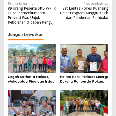
N
Pos sebelumnya
Pos berikutnya
89 orang Peserta SKB WPFK
Sat Lantas Polres Kuansing
a
CPNS Kemenkumham
Gelar Program Minggu Kasih
v
Provinsi Riau Unjuk
dan Pemberian Sembako
Kebolehan di depan Penguji
i
g
Jangan Lewatkan
a
s
i
p
o
s
Cegah Karhutla Meluas,
Polres Rohil Perkuat Sinergi
Wakapolda Riau dan Irdam
Dukung Ranperda Rokan
XIX/TT Turun Langsung
Hilir Hijau untuk Lingkungan
Padamkan Api di Pasir
Berkelanjutan
Limau Kapas