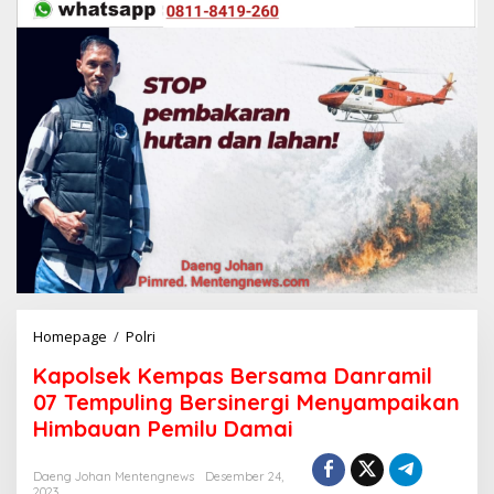
Homepage
/
Polri
K
a
Kapolsek Kempas Bersama Danramil
p
o
07 Tempuling Bersinergi Menyampaikan
l
Himbauan Pemilu Damai
s
e
k
Daeng Johan Mentengnews
Desember 24,
2023