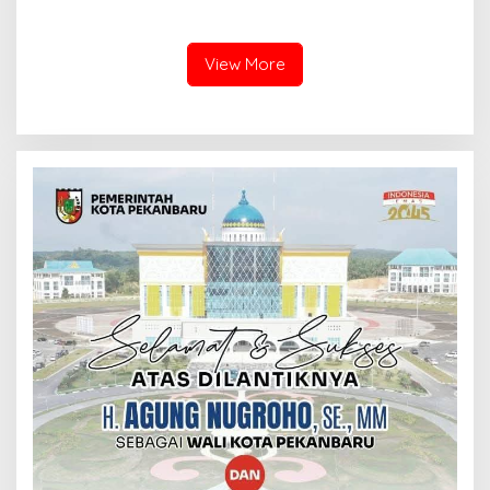
Bersama TNI dan Instansi
Kapolsek Kampar Turun
Terkait
Langsung Panen Jagung di
Sendayan
View More