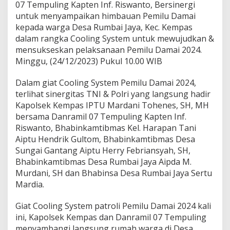
m
07 Tempuling Kapten Inf. Riswanto, Bersinergi
p
untuk menyampaikan himbauan Pemilu Damai
u
kepada warga Desa Rumbai Jaya, Kec. Kempas
l
dalam rangka Cooling System untuk mewujudkan &
i
n
mensukseskan pelaksanaan Pemilu Damai 2024.
g
Minggu, (24/12/2023) Pukul 10.00 WIB
B
e
Dalam giat Cooling System Pemilu Damai 2024,
r
terlihat sinergitas TNI & Polri yang langsung hadir
s
i
Kapolsek Kempas IPTU Mardani Tohenes, SH, MH
n
bersama Danramil 07 Tempuling Kapten Inf.
e
Riswanto, Bhabinkamtibmas Kel. Harapan Tani
r
Aiptu Hendrik Gultom, Bhabinkamtibmas Desa
g
i
Sungai Gantang Aiptu Herry Febriansyah, SH,
M
Bhabinkamtibmas Desa Rumbai Jaya Aipda M.
e
Murdani, SH dan Bhabinsa Desa Rumbai Jaya Sertu
n
Mardia.
y
a
m
Giat Cooling System patroli Pemilu Damai 2024 kali
p
ini, Kapolsek Kempas dan Danramil 07 Tempuling
a
menyambangi langsung rumah warga di Desa