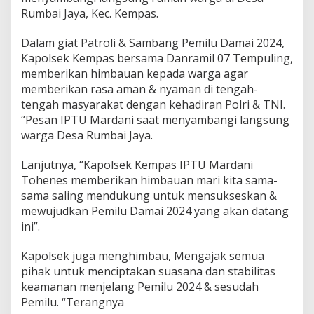
i
Rumbai Jaya, Kec. Kempas.
k
a
n
Dalam giat Patroli & Sambang Pemilu Damai 2024,
H
Kapolsek Kempas bersama Danramil 07 Tempuling,
i
memberikan himbauan kepada warga agar
m
memberikan rasa aman & nyaman di tengah-
b
tengah masyarakat dengan kehadiran Polri & TNI.
a
u
“Pesan IPTU Mardani saat menyambangi langsung
a
warga Desa Rumbai Jaya.
n
P
Lanjutnya, “Kapolsek Kempas IPTU Mardani
e
Tohenes memberikan himbauan mari kita sama-
m
i
sama saling mendukung untuk mensukseskan &
l
mewujudkan Pemilu Damai 2024 yang akan datang
u
ini”.
D
a
Kapolsek juga menghimbau, Mengajak semua
m
a
pihak untuk menciptakan suasana dan stabilitas
i
keamanan menjelang Pemilu 2024 & sesudah
Pemilu. “Terangnya