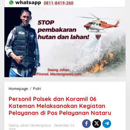
Homepage
/
Polri
P
e
Personil Polsek dan Koramil 06
r
s
Kateman Melaksanakan Kegiatan
o
Pelayanan di Pos Pelayanan Nataru
n
i
l
Daeng Johan Mentengnews
Desember 24,
2023