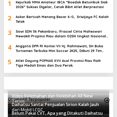
1
Kejurkab MMA Amateur IBCA “Boedak Betumbuk Siak
2026” Sukses Digelar, Cetak Bibit Atlet Berprestasi
2
Askar Bertuah Menang Besar 6-0, Sriwijaya FC Kalah
Telak
3
Siswi SDN 36 Pekanbaru, Ifrassel Cinta Maheswari
Mewakili Propinsi Riau dalam O2SN tingkat Nasional
2025 di Cabor Senam Putri
4
Anggota DPR RI Komisi VII Hj. Rahmawati, SH Buka
Turnamen Terbuka Mini Soccer 2K25, Diikuti 29 Tim
Pria dan Wanita di Kalimantan Utara
5
Atlet Dayung POPNAS XVII Asal Provinsi Riau Raih
Tiga Medali Emas dan Dua Perak.
Video Kelemahan dan Kelebihan All New
Otomotif Terpopuler
Terios
Daihatsu Santai Penjualan Sirion Kalah Jauh
5421 Dilihat
dari Mobil LCGC
Belum Pakai CVT, Apa yang Ditakuti Daihatsu
3500 Dilihat