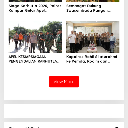
Siaga Karhutla 2026, Polres
Semangat Dukung
Kampar Gelar Apel
Swasembada Pangan,
Bersama TNI dan Instansi
Kapolsek Kampar Turun
Terkait
Langsung Panen Jagung di
Sendayan
APEL KESIAPSIAGAAN
Kapolres Rohil Silaturahmi
PENGENDALIAN KARHUTLA
ke Pemda, Kodim dan
KABUPATEN ROKAN HILIR
Kejari, Perkuat Sinergitas
TAHUN 2026, PERKUAT
dan Soliditas Antar Instansi
SINERGI HADAPI MUSIM
KEMARAU DAN POTENSI EL
View More
NINO