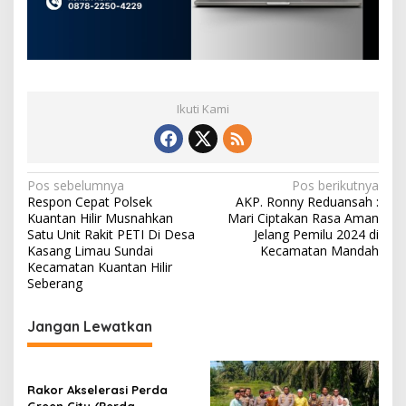
Ikuti Kami
N
Pos sebelumnya
Pos berikutnya
Respon Cepat Polsek
AKP. Ronny Reduansah :
a
Kuantan Hilir Musnahkan
Mari Ciptakan Rasa Aman
v
Satu Unit Rakit PETI Di Desa
Jelang Pemilu 2024 di
Kasang Limau Sundai
Kecamatan Mandah
i
Kecamatan Kuantan Hilir
Seberang
g
a
Jangan Lewatkan
s
i
p
Rakor Akselerasi Perda
Green City (Perda