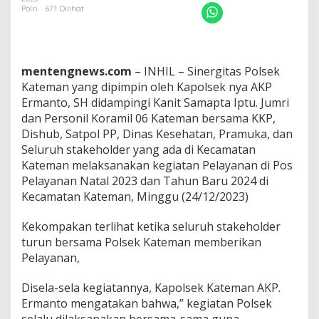
P
Polri
671 Dilihat
o
l
s
e
k
mentengnews.com
– INHIL – Sinergitas Polsek
d
Kateman yang dipimpin oleh Kapolsek nya AKP
a
Ermanto, SH didampingi Kanit Samapta Iptu. Jumri
n
K
dan Personil Koramil 06 Kateman bersama KKP,
o
Dishub, Satpol PP, Dinas Kesehatan, Pramuka, dan
r
Seluruh stakeholder yang ada di Kecamatan
a
Kateman melaksanakan kegiatan Pelayanan di Pos
m
Pelayanan Natal 2023 dan Tahun Baru 2024 di
i
l
Kecamatan Kateman, Minggu (24/12/2023)
0
6
Kekompakan terlihat ketika seluruh stakeholder
K
turun bersama Polsek Kateman memberikan
a
Pelayanan,
t
e
m
Disela-sela kegiatannya, Kapolsek Kateman AKP.
a
Ermanto mengatakan bahwa,” kegiatan Polsek
n
selalu dilaksanakan bersama-sama guna