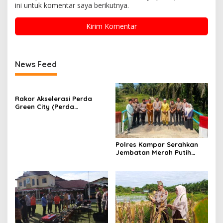
ini untuk komentar saya berikutnya.
News Feed
Rakor Akselerasi Perda
Green City (Perda
Lingkungan) Kota
Pekanbaru Bersama Dinas
Lingkungan Hidup Kota
Pekanbaru dan Tim Pakar
Polres Kampar Serahkan
Jembatan Merah Putih
Presisi Hasil Renovasi ke
Warga Pulau Jambu Kuok