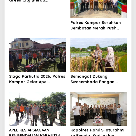
o
Lingkungan) Kota
s
Pekanbaru Bersama Dinas
Lingkungan Hidup Kota
Pekanbaru dan Tim Pakar
Polres Kampar Serahkan
Jembatan Merah Putih
Presisi Hasil Renovasi ke
Warga Pulau Jambu Kuok
Siaga Karhutla 2026, Polres
Semangat Dukung
Kampar Gelar Apel
Swasembada Pangan,
Bersama TNI dan Instansi
Kapolsek Kampar Turun
Terkait
Langsung Panen Jagung di
Sendayan
APEL KESIAPSIAGAAN
Kapolres Rohil Silaturahmi
PENGENDALIAN KARHUTLA
ke Pemda, Kodim dan