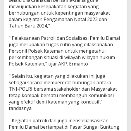
M
mewujudkan kesepakatan kegiatan yang
e
l
berhubungan untuk kepentingan masyarakat
a
dalam kegiatan Pengamanan Natal 2023 dan
k
Tahun Baru 2024,”
s
a
” Pelaksanaan Patroli dan Sosialisasi Pemilu Damai
n
a
juga merupakan tugas rutin yang dilaksanakan
k
Personil Polsek Kateman untuk mengetahui
a
perkembangan situasi di wilayah wilayah hukum
n
Polsek Kateman,” ujar AKP. Ermanto
K
e
g
” Selain itu, kegiatan yang dilakukan ini juga
i
sebagai sarana mempererat hubungan antara
a
TNI-POLRI bersama stakeholder dan Masyarakat
t
tetap kompak bersatu membangun komunikasi
a
n
yang efektif demi kateman yang kondusif,”
P
tandasnya
e
l
” Kegiatan patroli dan juga mensosialisasikan
a
Pemilu Damai bertempat di Pasar Sungai Guntung
y