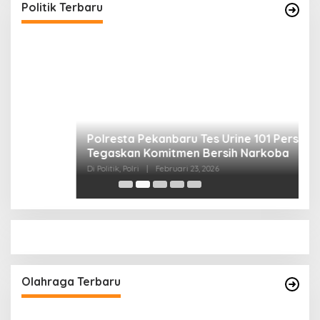
Di Politik, Polri
|
Februari 23, 2026
Politik Terbaru
P
S
Di 
Olahraga Terbaru