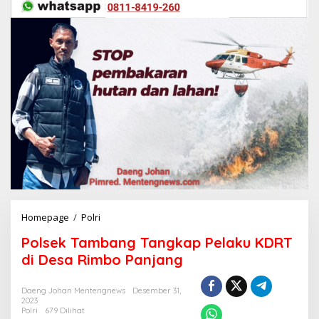
Homepage
/
Polri
P
o
Polsek Tambang Tangkap Pelaku KDRT
l
s
di Desa Rimbo Panjang
e
k
Daeng Johan Mentengnews
Desember 31,
T
2023
a
Polri
679 Dilihat