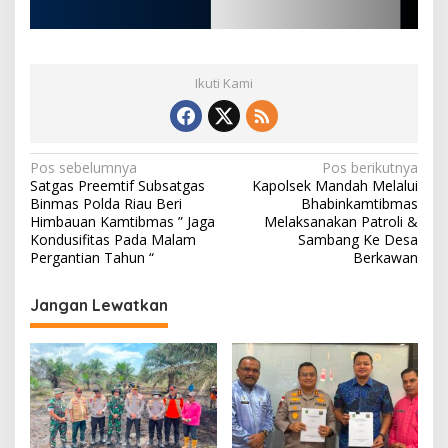
Ikuti Kami
N
Pos sebelumnya
Pos berikutnya
Satgas Preemtif Subsatgas
Kapolsek Mandah Melalui
a
Binmas Polda Riau Beri
Bhabinkamtibmas
v
Himbauan Kamtibmas ” Jaga
Melaksanakan Patroli &
Kondusifitas Pada Malam
Sambang Ke Desa
i
Pergantian Tahun “
Berkawan
g
Jangan Lewatkan
a
s
i
p
o