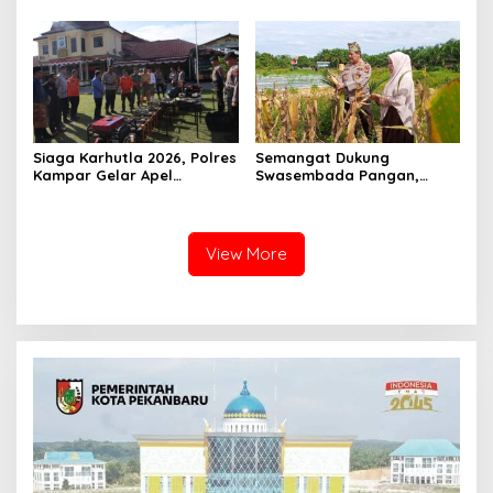
Pekanbaru Bersama Dinas
Warga Pulau Jambu Kuok
Lingkungan Hidup Kota
Pekanbaru dan Tim Pakar
Siaga Karhutla 2026, Polres
Semangat Dukung
Kampar Gelar Apel
Swasembada Pangan,
Bersama TNI dan Instansi
Kapolsek Kampar Turun
Terkait
Langsung Panen Jagung di
Sendayan
View More