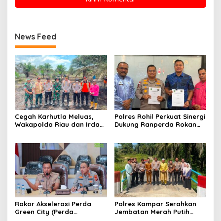
News Feed
Cegah Karhutla Meluas,
Polres Rohil Perkuat Sinergi
Wakapolda Riau dan Irdam
Dukung Ranperda Rokan
XIX/TT Turun Langsung
Hilir Hijau untuk Lingkungan
Padamkan Api di Pasir
Berkelanjutan
Limau Kapas
Rakor Akselerasi Perda
Polres Kampar Serahkan
Green City (Perda
Jembatan Merah Putih
Lingkungan) Kota
Presisi Hasil Renovasi ke