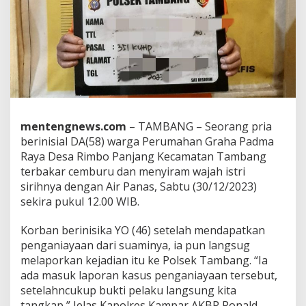
e
s
a
R
i
m
b
o
P
a
n
mentengnews.com
– TAMBANG – Seorang pria
j
berinisial DA(58) warga Perumahan Graha Padma
a
Raya Desa Rimbo Panjang Kecamatan Tambang
n
terbakar cemburu dan menyiram wajah istri
g
sirihnya dengan Air Panas, Sabtu (30/12/2023)
sekira pukul 12.00 WIB.
Korban berinisika YO (46) setelah mendapatkan
penganiayaan dari suaminya, ia pun langsug
melaporkan kejadian itu ke Polsek Tambang. “Ia
ada masuk laporan kasus penganiayaan tersebut,
setelahncukup bukti pelaku langsung kita
tangkap,” Jelas Kapolres Kampar AKBP Ronald