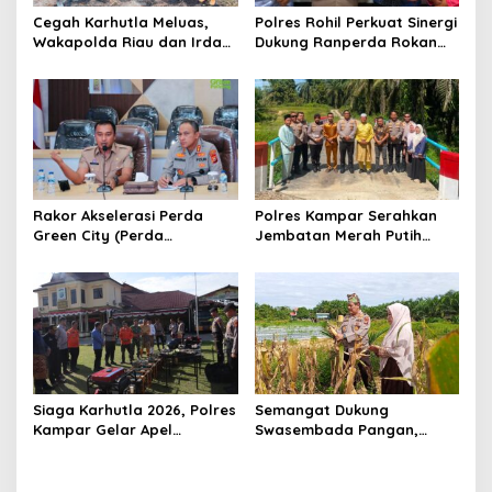
s
Cegah Karhutla Meluas,
Polres Rohil Perkuat Sinergi
Wakapolda Riau dan Irdam
Dukung Ranperda Rokan
XIX/TT Turun Langsung
Hilir Hijau untuk Lingkungan
Padamkan Api di Pasir
Berkelanjutan
Limau Kapas
Rakor Akselerasi Perda
Polres Kampar Serahkan
Green City (Perda
Jembatan Merah Putih
Lingkungan) Kota
Presisi Hasil Renovasi ke
Pekanbaru Bersama Dinas
Warga Pulau Jambu Kuok
Lingkungan Hidup Kota
Pekanbaru dan Tim Pakar
Siaga Karhutla 2026, Polres
Semangat Dukung
Kampar Gelar Apel
Swasembada Pangan,
Bersama TNI dan Instansi
Kapolsek Kampar Turun
Terkait
Langsung Panen Jagung di
Sendayan