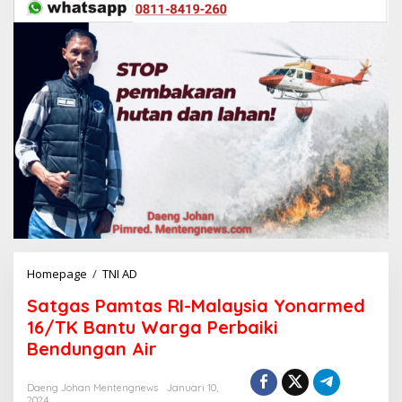
Homepage
/
TNI AD
S
a
Satgas Pamtas RI-Malaysia Yonarmed
t
g
16/TK Bantu Warga Perbaiki
a
Bendungan Air
s
P
a
Daeng Johan Mentengnews
Januari 10,
2024