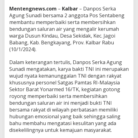
/
T
Mentengnews.com
–
Kalbar
– Danpos Serka
K
Agung Sunadi bersama 2 anggota Pos Sentabeng
B
membantu memperbaiki serta membersihkan
a
bendungan saluran air yang mengalir kerumah
n
t
warga Dusun Kindau, Desa Sekidak, Kec. Jagoi
u
Babang, Kab. Bengkayang, Prov. Kalbar Rabu
W
(10/1/2024).
a
r
Dalam keterangan tertulis, Danpos Serka Agung
g
a
Sunadi mengatakan, karya bakti TNI ini merupakan
P
wujud nyata kemanunggalan TNI dengan rakyat
e
khususnya personel Satgas Pamtas RI-Malaysia
r
Sektor Barat Yonarmed 16/TK, kegiatan gotong
b
a
royong memperbaiki serta membersihkan
i
bendungan saluran air ini menjadi bukti TNI
k
bersama rakyat di wilayah perbatasan memiliki
i
hubungan emosional yang baik sehingga saling
B
bahu membahu mengatasi kesulitan yang ada
e
n
disekelilingnya untuk kemajuan masyarakat.
d