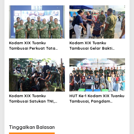
Kepedulian Sosial Melalui
Kinerja Itjen TNI, Ketua Tim
Donor Darah HUT Ke-1
Tegaskan Akurasi Data Jadi
Kunci
Kodam XIX Tuanku
Kodam XIX Tuanku
Tambusai Perkuat Tata
Tambusai Gelar Bakti
Kelola Aset Negara, Tim IV
Kesehatan, 428 Warga Ikuti
Satgas BMN Resmi Mulai
Screening Operasi Gratis
Penatausahaan Sesi II TA
2026
Kodam XIX Tuanku
HUT Ke-1 Kodam XIX Tuanku
Tambusai Satukan TNI,
Tambusai, Pangdam
Polri dan Masyarakat
Berbagi Kebahagiaan
Bersihkan Terminal AKAP
Bersama Anak Panti Asuhan
dan Pelabuhan Sei Duku
Tinggalkan Balasan