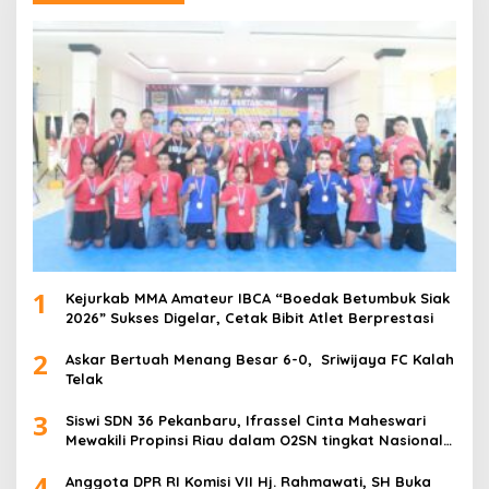
1
Kejurkab MMA Amateur IBCA “Boedak Betumbuk Siak
2026” Sukses Digelar, Cetak Bibit Atlet Berprestasi
2
Askar Bertuah Menang Besar 6-0, Sriwijaya FC Kalah
Telak
3
Siswi SDN 36 Pekanbaru, Ifrassel Cinta Maheswari
Mewakili Propinsi Riau dalam O2SN tingkat Nasional
2025 di Cabor Senam Putri
4
Anggota DPR RI Komisi VII Hj. Rahmawati, SH Buka