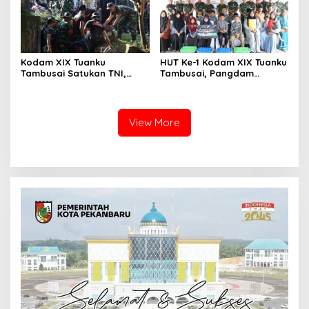
Kodam XIX Tuanku
HUT Ke-1 Kodam XIX Tuanku
Tambusai Satukan TNI,
Tambusai, Pangdam
Polri dan Masyarakat
Berbagi Kebahagiaan
Bersihkan Terminal AKAP
Bersama Anak Panti Asuhan
dan Pelabuhan Sei Duku
View More