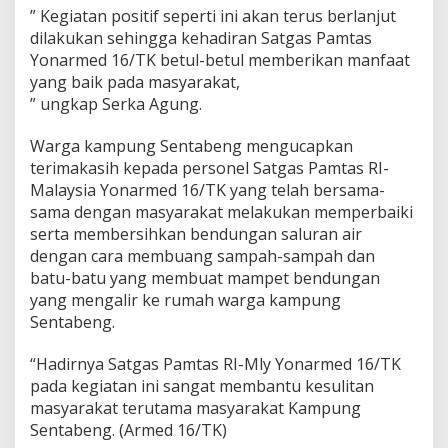
u
” Kegiatan positif seperti ini akan terus berlanjut
n
dilakukan sehingga kehadiran Satgas Pamtas
g
Yonarmed 16/TK betul-betul memberikan manfaat
a
n
yang baik pada masyarakat,
A
” ungkap Serka Agung.
i
r
Warga kampung Sentabeng mengucapkan
terimakasih kepada personel Satgas Pamtas RI-
Malaysia Yonarmed 16/TK yang telah bersama-
sama dengan masyarakat melakukan memperbaiki
serta membersihkan bendungan saluran air
dengan cara membuang sampah-sampah dan
batu-batu yang membuat mampet bendungan
yang mengalir ke rumah warga kampung
Sentabeng.
“Hadirnya Satgas Pamtas RI-Mly Yonarmed 16/TK
pada kegiatan ini sangat membantu kesulitan
masyarakat terutama masyarakat Kampung
Sentabeng. (Armed 16/TK)