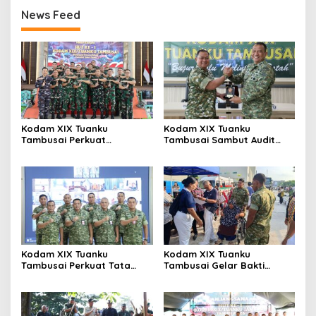
News Feed
Kodam XIX Tuanku
Kodam XIX Tuanku
Tambusai Perkuat
Tambusai Sambut Audit
Kepedulian Sosial Melalui
Kinerja Itjen TNI, Ketua Tim
Donor Darah HUT Ke-1
Tegaskan Akurasi Data Jadi
Kunci
Kodam XIX Tuanku
Kodam XIX Tuanku
Tambusai Perkuat Tata
Tambusai Gelar Bakti
Kelola Aset Negara, Tim IV
Kesehatan, 428 Warga Ikuti
Satgas BMN Resmi Mulai
Screening Operasi Gratis
Penatausahaan Sesi II TA
2026