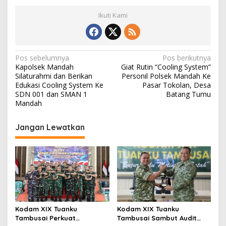
Ikuti Kami
N
Pos sebelumnya
Pos berikutnya
Kapolsek Mandah
Giat Rutin “Cooling System”
a
Silaturahmi dan Berikan
Personil Polsek Mandah Ke
v
Edukasi Cooling System Ke
Pasar Tokolan, Desa
SDN 001 dan SMAN 1
Batang Tumu
i
Mandah
g
Jangan Lewatkan
a
s
i
p
o
s
Kodam XIX Tuanku
Kodam XIX Tuanku
Tambusai Perkuat
Tambusai Sambut Audit