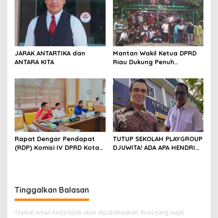
JARAK ANTARTIKA dan
Mantan Wakil Ketua DPRD
ANTARA KITA
Riau Dukung Penuh
Penerbitan Buku Sejarah
Perjuangan Lahirnya
Kabupaten Kepulauan
Meranti
Rapat Dengar Pendapat
TUTUP SEKOLAH PLAYGROUP
(RDP) Komisi IV DPRD Kota
DJUWITA! ADA APA HENDRI
Batam terkait polemik
ARULAN BELA MATI-MATIAN ?
Sekolah Djuwita
Tinggalkan Balasan
Alamat email Anda tidak akan dipublikasikan.
Ruas yang wajib