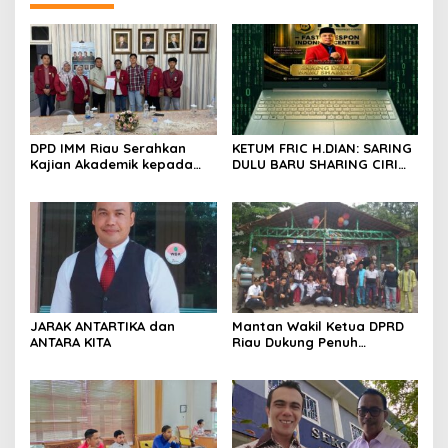
DPD IMM Riau Serahkan
KETUM FRIC H.DIAN: SARING
Kajian Akademik kepada
DULU BARU SHARING CIRI
DPD RI, Desak Perjuangkan
ORANG BIJAK BERMEDIA
Keadilan bagi Provinsi Riau
SOSIAL
JARAK ANTARTIKA dan
Mantan Wakil Ketua DPRD
ANTARA KITA
Riau Dukung Penuh
Penerbitan Buku Sejarah
Perjuangan Lahirnya
Kabupaten Kepulauan
Meranti