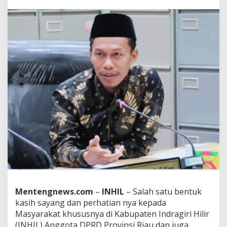
a
T
a
u
f
i
k
,
S
.
K
e
p
S
o
s
o
k
S
e
d
Mentengnews.com
–
INHIL
– Salah satu bentuk
e
r
kasih sayang dan perhatian nya kepada
h
Masyarakat khususnya di Kabupaten Indragiri Hilir
a
(INHIL) Anggota DPRD Provinsi Riau dan juga