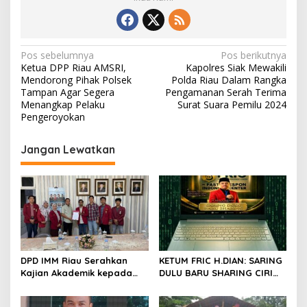
N
Pos sebelumnya
Pos berikutnya
Ketua DPP Riau AMSRI,
Kapolres Siak Mewakili
a
Mendorong Pihak Polsek
Polda Riau Dalam Rangka
v
Tampan Agar Segera
Pengamanan Serah Terima
Menangkap Pelaku
Surat Suara Pemilu 2024
i
Pengeroyokan
g
Jangan Lewatkan
a
s
i
p
o
s
DPD IMM Riau Serahkan
KETUM FRIC H.DIAN: SARING
Kajian Akademik kepada
DULU BARU SHARING CIRI
DPD RI, Desak Perjuangkan
ORANG BIJAK BERMEDIA
Keadilan bagi Provinsi Riau
SOSIAL