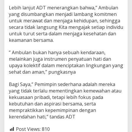
r
a
Lebih lanjut ADT menerangkan bahwa,” Ambulan
g
yang disumbangkan menjadi lambang komitmen
i
untuk merawat dan menjaga kehidupan, sehingga
r
secara tidak langsung Kita mengajak setiap individu
i
untuk turut serta dalam menjaga kesehatan dan
H
i
keamanan bersama.
l
i
” Ambulan bukan hanya sebuah kendaraan,
r
melainkan juga instrumen penyatuan hati dan
upaya kolektif dalam menciptakan lingkungan yang
sehat dan aman,” pungkasnya
Bagi Saya,” Pemimpin sederhana adalah mereka
yang tidak terlalu mementingkan kemewahan atau
kekuasaan pribadi, tetapi lebih fokus pada
kebutuhan dan aspirasi bersama, serta
mempraktikkan kepemimpinan dengan
kerendahan hati,” tandas ADT
Post Views:
810