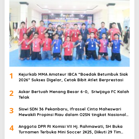
1
Kejurkab MMA Amateur IBCA “Boedak Betumbuk Siak
2026” Sukses Digelar, Cetak Bibit Atlet Berprestasi
2
Askar Bertuah Menang Besar 6-0, Sriwijaya FC Kalah
Telak
3
Siswi SDN 36 Pekanbaru, Ifrassel Cinta Maheswari
Mewakili Propinsi Riau dalam O2SN tingkat Nasional
2025 di Cabor Senam Putri
4
Anggota DPR RI Komisi VII Hj. Rahmawati, SH Buka
Turnamen Terbuka Mini Soccer 2K25, Diikuti 29 Tim
Pria dan Wanita di Kalimantan Utara