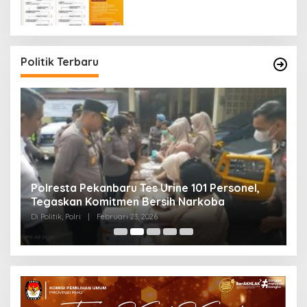
Politik Terbaru
Polresta Pekanbaru Tes Urine 101 Personel,
P
Tegaskan Komitmen Bersih Narkoba
S
Di Politik, Polri
|
Februari 23, 2026
Di 