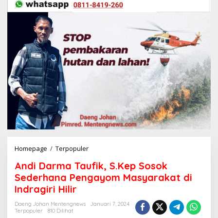
Homepage
/
Terpopuler
A
n
Andi Darma Taufik, S.Kep Sosok
d
i
Sederhana Pengayom Masyarakat di
D
Indragiri Hilir
a
r
Daeng Johan Mentengnews
Januari 7, 2024
m
Terpopuler
810 Dilihat