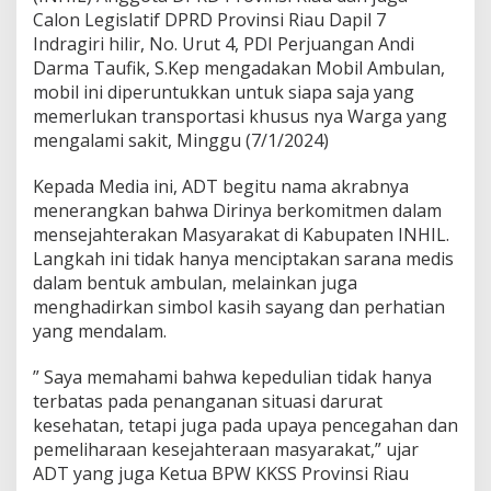
n
Calon Legislatif DPRD Provinsi Riau Dapil 7
a
Indragiri hilir, No. Urut 4, PDI Perjuangan Andi
P
e
Darma Taufik, S.Kep mengadakan Mobil Ambulan,
n
mobil ini diperuntukkan untuk siapa saja yang
g
memerlukan transportasi khusus nya Warga yang
a
mengalami sakit, Minggu (7/1/2024)
y
o
m
Kepada Media ini, ADT begitu nama akrabnya
M
menerangkan bahwa Dirinya berkomitmen dalam
a
mensejahterakan Masyarakat di Kabupaten INHIL.
s
Langkah ini tidak hanya menciptakan sarana medis
y
a
dalam bentuk ambulan, melainkan juga
r
menghadirkan simbol kasih sayang dan perhatian
a
yang mendalam.
k
a
” Saya memahami bahwa kepedulian tidak hanya
t
d
terbatas pada penanganan situasi darurat
i
kesehatan, tetapi juga pada upaya pencegahan dan
I
pemeliharaan kesejahteraan masyarakat,” ujar
n
ADT yang juga Ketua BPW KKSS Provinsi Riau
d