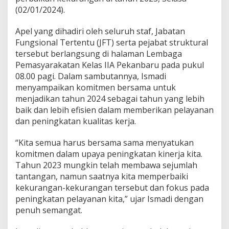
:
(02/01/2024).
M
a
r
Apel yang dihadiri oleh seluruh staf, Jabatan
i
Fungsional Tertentu (JFT) serta pejabat struktural
T
tersebut berlangsung di halaman Lembaga
i
Pemasyarakatan Kelas IIA Pekanbaru pada pukul
n
g
08.00 pagi. Dalam sambutannya, Ismadi
k
menyampaikan komitmen bersama untuk
a
menjadikan tahun 2024 sebagai tahun yang lebih
t
baik dan lebih efisien dalam memberikan pelayanan
k
dan peningkatan kualitas kerja.
a
n
K
“Kita semua harus bersama sama menyatukan
i
komitmen dalam upaya peningkatan kinerja kita.
n
Tahun 2023 mungkin telah membawa sejumlah
e
tantangan, namun saatnya kita memperbaiki
r
j
kekurangan-kekurangan tersebut dan fokus pada
a
peningkatan pelayanan kita,” ujar Ismadi dengan
penuh semangat.