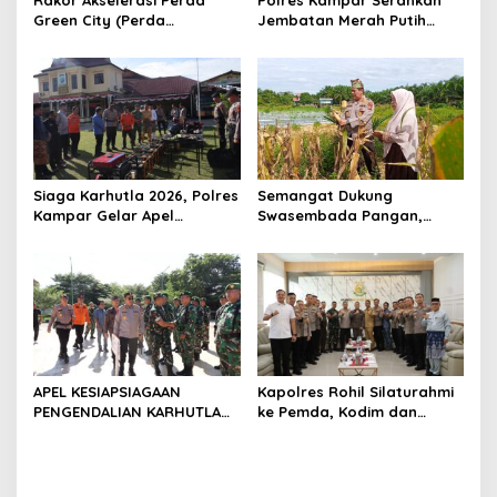
Green City (Perda
Jembatan Merah Putih
Lingkungan) Kota
Presisi Hasil Renovasi ke
Pekanbaru Bersama Dinas
Warga Pulau Jambu Kuok
Lingkungan Hidup Kota
Pekanbaru dan Tim Pakar
Siaga Karhutla 2026, Polres
Semangat Dukung
Kampar Gelar Apel
Swasembada Pangan,
Bersama TNI dan Instansi
Kapolsek Kampar Turun
Terkait
Langsung Panen Jagung di
Sendayan
APEL KESIAPSIAGAAN
Kapolres Rohil Silaturahmi
PENGENDALIAN KARHUTLA
ke Pemda, Kodim dan
KABUPATEN ROKAN HILIR
Kejari, Perkuat Sinergitas
TAHUN 2026, PERKUAT
dan Soliditas Antar Instansi
SINERGI HADAPI MUSIM
KEMARAU DAN POTENSI EL