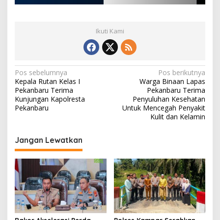
Ikuti Kami
N
Pos sebelumnya
Pos berikutnya
Kepala Rutan Kelas I
Warga Binaan Lapas
a
Pekanbaru Terima
Pekanbaru Terima
v
Kunjungan Kapolresta
Penyuluhan Kesehatan
Pekanbaru
Untuk Mencegah Penyakit
i
Kulit dan Kelamin
g
Jangan Lewatkan
a
s
i
p
o
s
Rakor Akselerasi Perda
Polres Kampar Serahkan