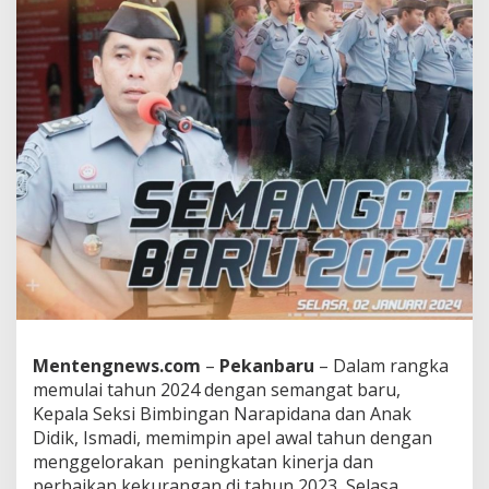
a
n
a
D
i
A
w
a
l
T
a
h
u
n
2
0
2
4
,
Mentengnews.com
–
Pekanbaru
– Dalam rangka
I
memulai tahun 2024 dengan semangat baru,
s
Kepala Seksi Bimbingan Narapidana dan Anak
m
a
Didik, Ismadi, memimpin apel awal tahun dengan
d
menggelorakan peningkatan kinerja dan
i
perbaikan kekurangan di tahun 2023, Selasa