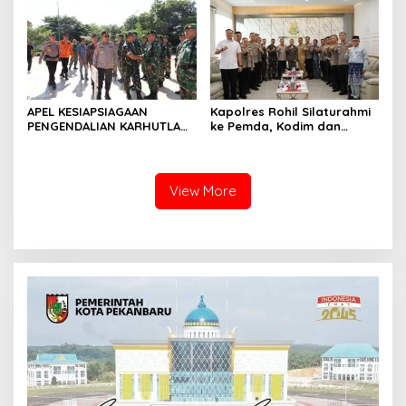
Sendayan
APEL KESIAPSIAGAAN
Kapolres Rohil Silaturahmi
PENGENDALIAN KARHUTLA
ke Pemda, Kodim dan
KABUPATEN ROKAN HILIR
Kejari, Perkuat Sinergitas
TAHUN 2026, PERKUAT
dan Soliditas Antar Instansi
SINERGI HADAPI MUSIM
KEMARAU DAN POTENSI EL
View More
NINO