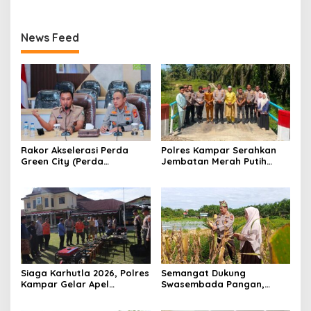
News Feed
Rakor Akselerasi Perda
Polres Kampar Serahkan
Green City (Perda
Jembatan Merah Putih
Lingkungan) Kota
Presisi Hasil Renovasi ke
Pekanbaru Bersama Dinas
Warga Pulau Jambu Kuok
Lingkungan Hidup Kota
Pekanbaru dan Tim Pakar
Siaga Karhutla 2026, Polres
Semangat Dukung
Kampar Gelar Apel
Swasembada Pangan,
Bersama TNI dan Instansi
Kapolsek Kampar Turun
Terkait
Langsung Panen Jagung di