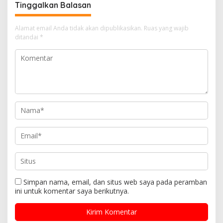
Tinggalkan Balasan
NINO
Alamat email Anda tidak akan dipublikasikan.
Ruas yang wajib
ditandai
*
Simpan nama, email, dan situs web saya pada peramban
ini untuk komentar saya berikutnya.