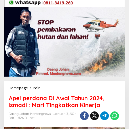
Homepage
/
Polri
A
p
Apel perdana Di Awal Tahun 2024,
e
l
Ismadi : Mari Tingkatkan Kinerja
p
e
Daeng Johan Mentengnews
Januari 3, 2024
Polri
526 Dilihat
r
d