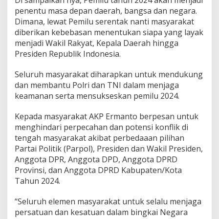
Di sampaikan nya, Pemilu tahun 2024 akan menjadi
P
penentu masa depan daerah, bangsa dan negara.
e
m
Dimana, lewat Pemilu serentak nanti masyarakat
i
diberikan kebebasan menentukan siapa yang layak
l
menjadi Wakil Rakyat, Kepala Daerah hingga
u
Presiden Republik Indonesia.
D
a
m
Seluruh masyarakat diharapkan untuk mendukung
a
dan membantu Polri dan TNI dalam menjaga
i
keamanan serta mensukseskan pemilu 2024.
2
0
Kepada masyarakat AKP Ermanto berpesan untuk
2
4
menghindari perpecahan dan potensi konflik di
tengah masyarakat akibat perbedaaan pilihan
Partai Politik (Parpol), Presiden dan Wakil Presiden,
Anggota DPR, Anggota DPD, Anggota DPRD
Provinsi, dan Anggota DPRD Kabupaten/Kota
Tahun 2024.
“Seluruh elemen masyarakat untuk selalu menjaga
persatuan dan kesatuan dalam bingkai Negara