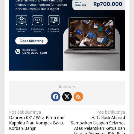
Ikuti Kami
N
Pos sebelumnya
Pos berikutnya
Danrem 031/ Wira Bima dan
H. T. Rusli Ahmad
a
Kapolda Riau Kompak Bantu
Sampaikan Ucapan Selamat
v
Korban Banjir
Atas Pelantikan Ketua dan
Jajaran Pengurus PWI Riau