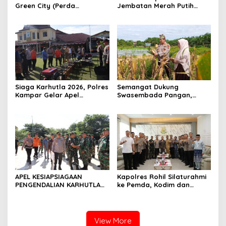
Green City (Perda
Jembatan Merah Putih
Lingkungan) Kota
Presisi Hasil Renovasi ke
Pekanbaru Bersama Dinas
Warga Pulau Jambu Kuok
Lingkungan Hidup Kota
Pekanbaru dan Tim Pakar
Siaga Karhutla 2026, Polres
Semangat Dukung
Kampar Gelar Apel
Swasembada Pangan,
Bersama TNI dan Instansi
Kapolsek Kampar Turun
Terkait
Langsung Panen Jagung di
Sendayan
APEL KESIAPSIAGAAN
Kapolres Rohil Silaturahmi
PENGENDALIAN KARHUTLA
ke Pemda, Kodim dan
KABUPATEN ROKAN HILIR
Kejari, Perkuat Sinergitas
TAHUN 2026, PERKUAT
dan Soliditas Antar Instansi
SINERGI HADAPI MUSIM
KEMARAU DAN POTENSI EL
View More
NINO