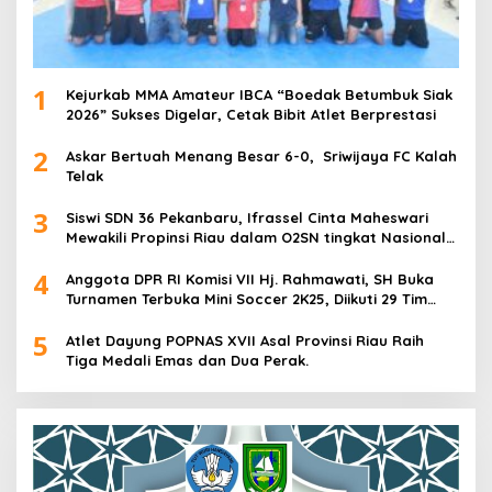
1
Kejurkab MMA Amateur IBCA “Boedak Betumbuk Siak
2026” Sukses Digelar, Cetak Bibit Atlet Berprestasi
2
Askar Bertuah Menang Besar 6-0, Sriwijaya FC Kalah
Telak
3
Siswi SDN 36 Pekanbaru, Ifrassel Cinta Maheswari
Mewakili Propinsi Riau dalam O2SN tingkat Nasional
2025 di Cabor Senam Putri
4
Anggota DPR RI Komisi VII Hj. Rahmawati, SH Buka
Turnamen Terbuka Mini Soccer 2K25, Diikuti 29 Tim
Pria dan Wanita di Kalimantan Utara
5
Atlet Dayung POPNAS XVII Asal Provinsi Riau Raih
Tiga Medali Emas dan Dua Perak.