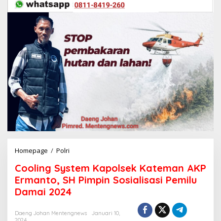
Homepage
/
Polri
C
o
Cooling System Kapolsek Kateman AKP
o
l
Ermanto, SH Pimpin Sosialisasi Pemilu
i
Damai 2024
n
g
S
Daeng Johan Mentengnews
Januari 10,
2024