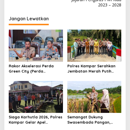
i
2023 – 2028
g
Jangan Lewatkan
a
s
i
p
o
s
Rakor Akselerasi Perda
Polres Kampar Serahkan
Green City (Perda
Jembatan Merah Putih
Lingkungan) Kota
Presisi Hasil Renovasi ke
Pekanbaru Bersama Dinas
Warga Pulau Jambu Kuok
Lingkungan Hidup Kota
Pekanbaru dan Tim Pakar
Siaga Karhutla 2026, Polres
Semangat Dukung
Kampar Gelar Apel
Swasembada Pangan,
Bersama TNI dan Instansi
Kapolsek Kampar Turun