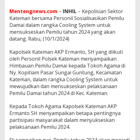
m
a
Mentengnews.com
–
INHIL
– Kepolisian Sektor
n
Kateman bersama Personil Sosialisasikan Pemilu
t
o
Damai dalam rangka Cooling System untuk
,
mensukseskan Pemilu tahun 2024 yang akan
S
datang. Rabu, (10/1/2024)
H
P
Kapolsek Kateman AKP Ermanto, SH yang diikuti
i
m
oleh Personil Polsek Kateman menyampaikan
p
Himbauan Pemilu Damai kepada Tokoh Agama di
i
Ny. Kopitiam Pasar Sungai Guntung, Kecamatan
n
Kateman, dalam rangka Cooling System untuk
S
o
mewujudkan dan mensukseskan pelaksanaan
s
Pemilu Damai tahun 2024 di Kec. Kateman.
i
a
Kepada Tokoh Agama Kapolsek Kateman AKP
l
Ermanto SH menyampaikan betapa pentingnya
i
s
partisipasi masyarakat dalam menyukseskan
a
pelaksanaan Pemilu 2024.
s
i