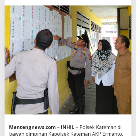
g
i
C
a
m
a
t
K
a
t
e
m
a
n
,
K
a
p
o
l
s
e
k
K
Mentengnews.com
–
INHIL
– Polsek Kateman di
a
bawah pimpinan Kapolsek Kateman AKP Ermanto,