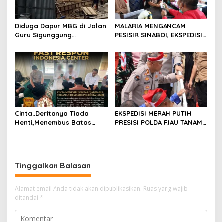
Logging
Diduga Dapur MBG di Jalan
MALARIA MENGANCAM
Guru Sigunggung
PESISIR SINABOI, EKSPEDISI
Beraktivitas Tidak Sesuai
MERAH PUTIH PRESISI POLDA
SOP, Selain itu Warga
RIAU HADIR DENGAN
Keluhkan Bau Limbah yang
PELAYANAN KESEHATAN
Menyengat.
GRATIS
Cinta..Deritanya Tiada
EKSPEDISI MERAH PUTIH
Henti,Menembus Batas
PRESISI POLDA RIAU TANAM
Jeruji Besi
810 MANGROVE DAN
SALURKAN BERBAGAI
BANTUAN UNTUK
MASYARAKAT PESISIR
Tinggalkan Balasan
SINABOI
Alamat email Anda tidak akan dipublikasikan.
Ruas yang wajib
ditandai
*