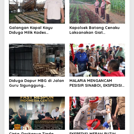
Galangan Kapal Kayu
Kapolsek Batang Cenaku
Diduga Milik Kades
Laksanakan Giat
Serapung Bernama Rocki
Pemantauan, Penyiraman
Menuai Sorotan,
dan Pengecekan Jagung
Masyarakat Menilai Bahan
Pipil di Desa Aur Cina.
Material Kapal Kayu
Diduga dari Hasil Ilegal
Logging
Diduga Dapur MBG di Jalan
MALARIA MENGANCAM
Guru Sigunggung
PESISIR SINABOI, EKSPEDISI
Beraktivitas Tidak Sesuai
MERAH PUTIH PRESISI POLDA
SOP, Selain itu Warga
RIAU HADIR DENGAN
Keluhkan Bau Limbah yang
PELAYANAN KESEHATAN
Menyengat.
GRATIS
Cinta..Deritanya Tiada
EKSPEDISI MERAH PUTIH