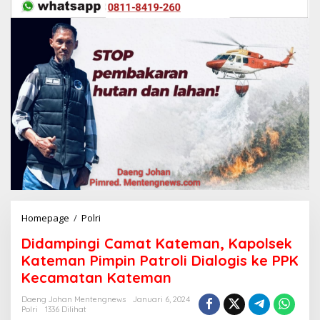
Homepage
/
Polri
D
i
Didampingi Camat Kateman, Kapolsek
d
a
Kateman Pimpin Patroli Dialogis ke PPK
m
Kecamatan Kateman
p
i
Daeng Johan Mentengnews
Januari 6, 2024
n
Polri
1336 Dilihat