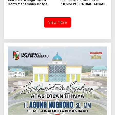
Henti,Menembus Batas
PRESISI POLDA RIAU TANAM
Jeruji Besi
810 MANGROVE DAN
SALURKAN BERBAGAI
BANTUAN UNTUK
MASYARAKAT PESISIR
View More
SINABOI