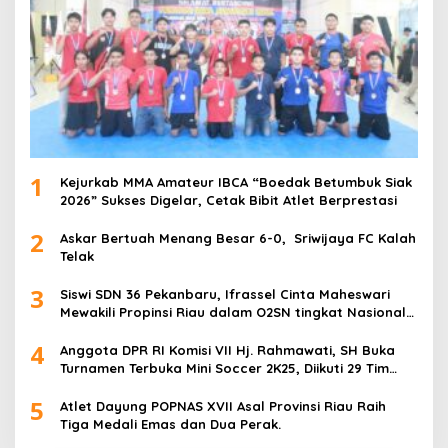
1
Kejurkab MMA Amateur IBCA “Boedak Betumbuk Siak
2026” Sukses Digelar, Cetak Bibit Atlet Berprestasi
2
Askar Bertuah Menang Besar 6-0, Sriwijaya FC Kalah
Telak
3
Siswi SDN 36 Pekanbaru, Ifrassel Cinta Maheswari
Mewakili Propinsi Riau dalam O2SN tingkat Nasional
2025 di Cabor Senam Putri
4
Anggota DPR RI Komisi VII Hj. Rahmawati, SH Buka
Turnamen Terbuka Mini Soccer 2K25, Diikuti 29 Tim
Pria dan Wanita di Kalimantan Utara
5
Atlet Dayung POPNAS XVII Asal Provinsi Riau Raih
Tiga Medali Emas dan Dua Perak.