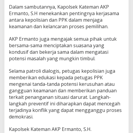
s
Dalam sambutannya, Kapolsek Kateman AKP
k
e
Ermanto, S.H menekankan pentingnya kerjasama
P
antara kepolisian dan PPK dalam menjaga
P
keamanan dan kelancaran proses pemilihan.
K
K
AKP Ermanto juga mengajak semua pihak untuk
e
c
bersama-sama menciptakan suasana yang
a
kondusif dan bekerja sama dalam mengatasi
m
potensi masalah yang mungkin timbul.
a
t
Selama patroli dialogis, petugas kepolisian juga
a
n
memberikan edukasi kepada petugas PPK
K
mengenai tanda-tanda potensi kerusuhan atau
a
gangguan keamanan dan memberikan panduan
t
terkait penanganan situasi darurat. Langkah-
e
m
langkah preventif ini diharapkan dapat mencegah
a
terjadinya konflik yang dapat mengganggu proses
n
demokrasi.
Kapolsek Kateman AKP Ermanto, S.H.