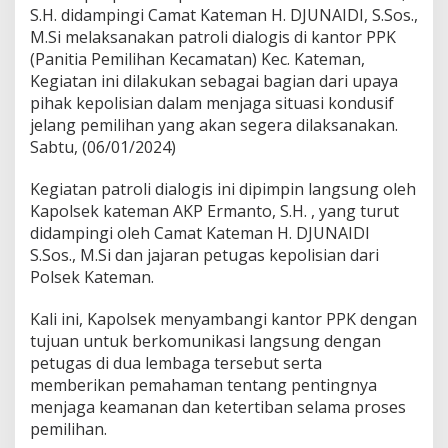
t
S.H. didampingi Camat Kateman H. DJUNAIDI, S.Sos.,
e
M.Si melaksanakan patroli dialogis di kantor PPK
m
a
(Panitia Pemilihan Kecamatan) Kec. Kateman,
n
Kegiatan ini dilakukan sebagai bagian dari upaya
P
pihak kepolisian dalam menjaga situasi kondusif
i
jelang pemilihan yang akan segera dilaksanakan.
m
Sabtu, (06/01/2024)
p
i
n
Kegiatan patroli dialogis ini dipimpin langsung oleh
P
Kapolsek kateman AKP Ermanto, S.H. , yang turut
a
didampingi oleh Camat Kateman H. DJUNAIDI
t
S.Sos., M.Si dan jajaran petugas kepolisian dari
r
o
Polsek Kateman.
l
i
Kali ini, Kapolsek menyambangi kantor PPK dengan
D
tujuan untuk berkomunikasi langsung dengan
i
petugas di dua lembaga tersebut serta
a
l
memberikan pemahaman tentang pentingnya
o
menjaga keamanan dan ketertiban selama proses
g
pemilihan.
i