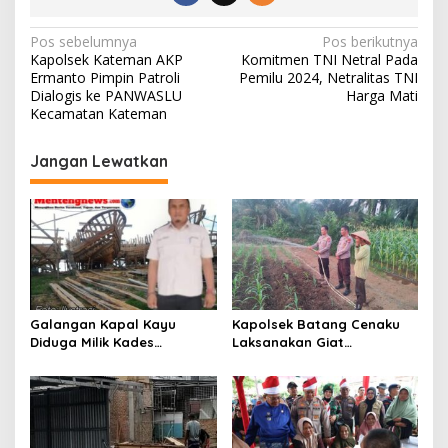
N
Pos sebelumnya
Pos berikutnya
Kapolsek Kateman AKP
Komitmen TNI Netral Pada
a
Ermanto Pimpin Patroli
Pemilu 2024, Netralitas TNI
v
Dialogis ke PANWASLU
Harga Mati
Kecamatan Kateman
i
g
Jangan Lewatkan
a
s
i
p
o
s
Galangan Kapal Kayu
Kapolsek Batang Cenaku
Diduga Milik Kades
Laksanakan Giat
Serapung Bernama Rocki
Pemantauan, Penyiraman
Menuai Sorotan,
dan Pengecekan Jagung
Masyarakat Menilai Bahan
Pipil di Desa Aur Cina.
Material Kapal Kayu
Diduga dari Hasil Ilegal