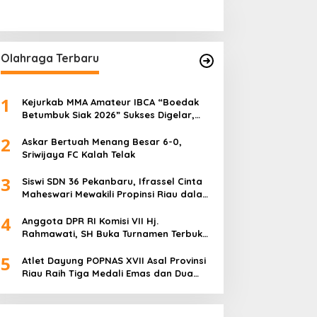
Olahraga Terbaru
1
Kejurkab MMA Amateur IBCA “Boedak
Betumbuk Siak 2026” Sukses Digelar,
Cetak Bibit Atlet Berprestasi
2
Askar Bertuah Menang Besar 6-0,
Sriwijaya FC Kalah Telak
3
Siswi SDN 36 Pekanbaru, Ifrassel Cinta
Maheswari Mewakili Propinsi Riau dalam
O2SN tingkat Nasional 2025 di Cabor
4
Senam Putri
Anggota DPR RI Komisi VII Hj.
Rahmawati, SH Buka Turnamen Terbuka
Mini Soccer 2K25, Diikuti 29 Tim Pria dan
5
Wanita di Kalimantan Utara
Atlet Dayung POPNAS XVII Asal Provinsi
Riau Raih Tiga Medali Emas dan Dua
Perak.