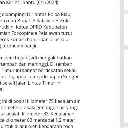
n Kerinci, Sabtu (6/1/2024)
didampingi Dirlantas Polda Riau,
nto dan Bupati Pelalawan H Zukri,
aruddin, Ketua DPRD Kabupaten
umlah Forkopimda Pelalawan turut
cek kondisi banjir dan arus lalu
Kegaduhan Yang Membuat
g terendam banjir.
Sejumlah Tokoh Semakin Santer
Menjadi Buah Bibir Masyarakat
Di Politik
|
Mei 6, 2026
 musim hujan. Jadi mengakibatkan
bertambah dan meninggi. Di tambah
s Timur ini sangat berdekatan sekali
i itu, apabila terjadi luapan Sungai
sekali Jalan Lintas Timur ini
al.
ni di posisi kilometer 75 kedalam air
entimeter. Lokasi genangan air yang
imur adalah kilometer 83. Kedalaman
a kilometer 83 mencapai 1,2 meter.
i untuk dilalui oleh kendaraan roda