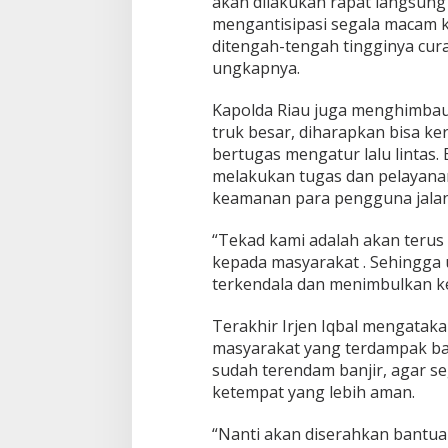
akan dilakukan rapat langsun
M
mengantisipasi segala macam 
a
s
ditengah-tengah tingginya cura
y
ungkapnya.
a
r
Kapolda Riau juga menghimbau
a
truk besar, diharapkan bisa k
k
a
bertugas mengatur lalu lintas.
t
melakukan tugas dan pelayanan
keamanan para pengguna jalan
“Tekad kami adalah akan teru
kepada masyarakat . Sehingga u
terkendala dan menimbulkan k
Terakhir Irjen Iqbal mengataka
masyarakat yang terdampak ba
sudah terendam banjir, agar 
ketempat yang lebih aman.
“Nanti akan diserahkan bantua