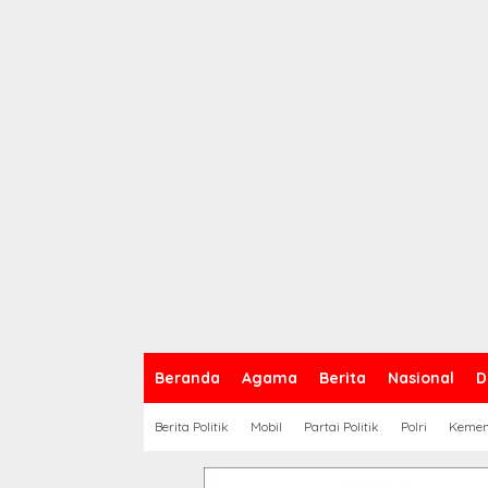
Beranda
Agama
Berita
Nasional
D
Berita Politik
Mobil
Partai Politik
Polri
Keme