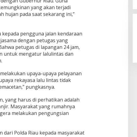
g dengan Gubernur Riau. Guna
kemungkinan yang akan terjadi
h hujan pada saat sekarang ini,”
 kepada pengguna jalan kendaraan
erjasama dengan petugas yang
 Bahwa petugas di lapangan 24 jam,
 untuk mengatur lalulintas dan
.
s melakukan upaya-upaya pelayanan
paya rekayasa lalu lintas tidak
emacetan,” pungkasnya.
n, yang harus di perhatikan adalah
njir. Masyarakat yang rumahnya
segera melakukan pengungsian
n dari Polda Riau kepada masyarakat