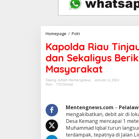
Homepage
/
Polri
K
a
Kapolda Riau Tinja
p
o
dan Sekaligus Ber
l
d
Masyarakat
a
R
i
Daeng Johan Mentengnews
Januari 6, 2024
a
Polri
770 Dilihat
u
T
i
n
Mentengnews.com
–
Pelala
j
mengakibatkan, debit air di lok
a
Desa Kemang mencapai 1 meter l
u
Muhammad Iqbal turun langsung
L
terdampak, tepatnya di Jalan Li
a