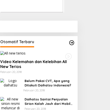
Otomatif Terbaru
Video Kelemahan dan Kelebihan All
New Terios
Februari 20, 2018
Belum Pakai CVT, Apa yang
Ditakuti Daihatsu Indonesia?
Februari 20, 2018
Daihatsu Santai Penjualan
Sirion Kalah Jauh dari Mobil
LCGC
Februari 20, 2018