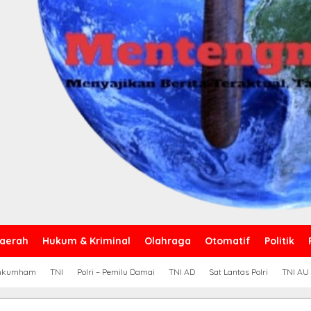
aerah
Hukum & Kriminal
Olahraga
Otomatif
Politik
nkumham
TNI
Polri – Pemilu Damai
TNI AD
Sat Lantas Polri
TNI AU