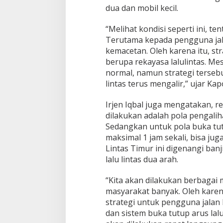
l
dua dan mobil kecil.
i
g
“Melihat kondisi seperti ini, t
u
s
Terutama kepada pengguna jala
B
kemacetan. Oleh karena itu, st
e
berupa rekayasa lalulintas. Me
r
normal, namun strategi terseb
i
lintas terus mengalir,” ujar Kap
k
a
n
Irjen Iqbal juga mengatakan, re
B
dilakukan adalah pola pengaliha
a
Sedangkan untuk pola buka tutu
n
maksimal 1 jam sekali, bisa jug
t
u
Lintas Timur ini digenangi banj
a
lalu lintas dua arah.
n
K
“Kita akan dilakukan berbaga
e
masyarakat banyak. Oleh karena
p
a
strategi untuk pengguna jalan 
d
dan sistem buka tutup arus lalu
a