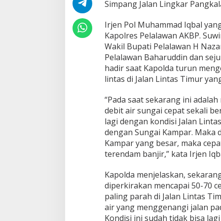
n
Simpang Jalan Lingkar Pangkala
g
s
Irjen Pol Muhammad Iqbal yang 
u
Kapolres Pelalawan AKBP. Suwi
n
Wakil Bupati Pelalawan H Naz
g
L
Pelalawan Baharuddin dan sej
o
hadir saat Kapolda turun menge
k
lintas di Jalan Lintas Timur yan
a
s
“Pada saat sekarang ini adalah
i
B
debit air sungai cepat sekali 
a
lagi dengan kondisi Jalan Linta
n
dengan Sungai Kampar. Maka dar
j
Kampar yang besar, maka cepat 
i
r
terendam banjir,” kata Irjen Iqb
d
a
Kapolda menjelaskan, sekarang i
n
diperkirakan mencapai 50-70 c
S
paling parah di Jalan Lintas T
e
k
air yang menggenangi jalan pad
a
Kondisi ini sudah tidak bisa lag