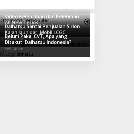
Video Kelemahan dan Kelebihan
Otomotif Terpopuler
All New Terios
Daihatsu Santai Penjualan Sirion
5417 Dilihat
Kalah Jauh dari Mobil LCGC
Belum Pakai CVT, Apa yang
3494 Dilihat
Ditakuti Daihatsu Indonesia?
3492 Dilihat