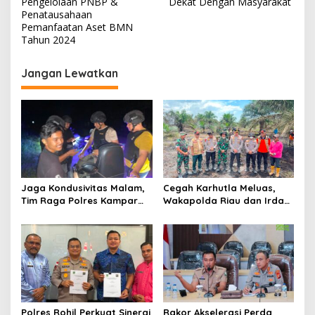
v
Pengelolaan PNBP &
Dekat Dengan Masyarakat
Penatausahaan
i
Pemanfaatan Aset BMN
Tahun 2024
g
a
Jangan Lewatkan
s
i
p
o
s
Jaga Kondusivitas Malam,
Cegah Karhutla Meluas,
Tim Raga Polres Kampar
Wakapolda Riau dan Irdam
Patroli Kawasan Ramai
XIX/TT Turun Langsung
hingga Lingkar Kantor
Padamkan Api di Pasir
Bupati
Limau Kapas
Polres Rohil Perkuat Sinergi
Rakor Akselerasi Perda