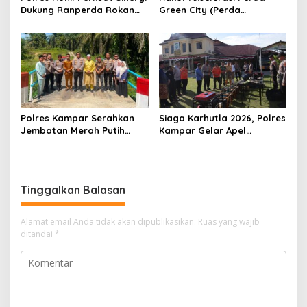
Dukung Ranperda Rokan
Green City (Perda
Hilir Hijau untuk Lingkungan
Lingkungan) Kota
Berkelanjutan
Pekanbaru Bersama Dinas
Lingkungan Hidup Kota
Pekanbaru dan Tim Pakar
Polres Kampar Serahkan
Siaga Karhutla 2026, Polres
Jembatan Merah Putih
Kampar Gelar Apel
Presisi Hasil Renovasi ke
Bersama TNI dan Instansi
Warga Pulau Jambu Kuok
Terkait
Tinggalkan Balasan
Alamat email Anda tidak akan dipublikasikan.
Ruas yang wajib
ditandai
*