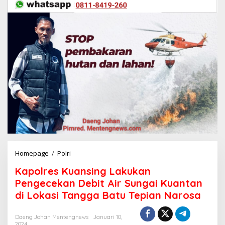
Homepage
/
Polri
K
a
Kapolres Kuansing Lakukan
p
o
Pengecekan Debit Air Sungai Kuantan
l
di Lokasi Tangga Batu Tepian Narosa
r
e
s
Daeng Johan Mentengnews
Januari 10,
2024