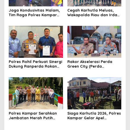
Jaga Kondusivitas Malam,
Cegah Karhutla Meluas,
Tim Raga Polres Kampar
Wakapolda Riau dan Irdam
Patroli Kawasan Ramai
XIX/TT Turun Langsung
hingga Lingkar Kantor
Padamkan Api di Pasir
Bupati
Limau Kapas
Polres Rohil Perkuat Sinergi
Rakor Akselerasi Perda
Dukung Ranperda Rokan
Green City (Perda
Hilir Hijau untuk Lingkungan
Lingkungan) Kota
Berkelanjutan
Pekanbaru Bersama Dinas
Lingkungan Hidup Kota
Pekanbaru dan Tim Pakar
Polres Kampar Serahkan
Siaga Karhutla 2026, Polres
Jembatan Merah Putih
Kampar Gelar Apel
Presisi Hasil Renovasi ke
Bersama TNI dan Instansi
Warga Pulau Jambu Kuok
Terkait