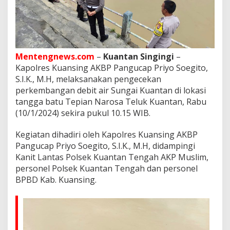
D
e
b
i
t
A
Mentengnews.com
–
Kuantan Singingi
–
i
r
Kapolres Kuansing AKBP Pangucap Priyo Soegito,
S
S.I.K., M.H, melaksanakan pengecekan
u
perkembangan debit air Sungai Kuantan di lokasi
n
tangga batu Tepian Narosa Teluk Kuantan, Rabu
g
(10/1/2024) sekira pukul 10.15 WIB.
a
i
K
Kegiatan dihadiri oleh Kapolres Kuansing AKBP
u
Pangucap Priyo Soegito, S.I.K., M.H, didampingi
a
Kanit Lantas Polsek Kuantan Tengah AKP Muslim,
n
personel Polsek Kuantan Tengah dan personel
t
a
BPBD Kab. Kuansing.
n
d
i
L
o