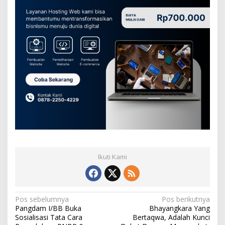
Ikuti Kami
N
Pos sebelumnya
Pos berikutnya
Pangdam I/BB Buka
Bhayangkara Yang
a
Sosialisasi Tata Cara
Bertaqwa, Adalah Kunci