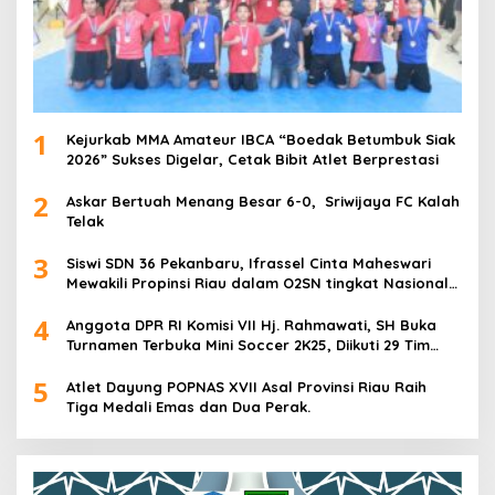
1
Kejurkab MMA Amateur IBCA “Boedak Betumbuk Siak
2026” Sukses Digelar, Cetak Bibit Atlet Berprestasi
2
Askar Bertuah Menang Besar 6-0, Sriwijaya FC Kalah
Telak
3
Siswi SDN 36 Pekanbaru, Ifrassel Cinta Maheswari
Mewakili Propinsi Riau dalam O2SN tingkat Nasional
2025 di Cabor Senam Putri
4
Anggota DPR RI Komisi VII Hj. Rahmawati, SH Buka
Turnamen Terbuka Mini Soccer 2K25, Diikuti 29 Tim
Pria dan Wanita di Kalimantan Utara
5
Atlet Dayung POPNAS XVII Asal Provinsi Riau Raih
Tiga Medali Emas dan Dua Perak.