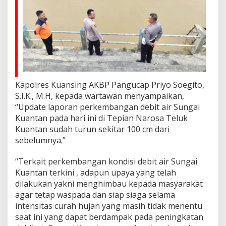
k
a
s
i
T
a
n
g
g
Kapolres Kuansing AKBP Pangucap Priyo Soegito,
a
B
S.I.K., M.H, kepada wartawan menyampaikan,
a
“Update laporan perkembangan debit air Sungai
t
Kuantan pada hari ini di Tepian Narosa Teluk
u
Kuantan sudah turun sekitar 100 cm dari
T
e
sebelumnya.”
p
i
“Terkait perkembangan kondisi debit air Sungai
a
Kuantan terkini , adapun upaya yang telah
n
dilakukan yakni menghimbau kepada masyarakat
N
a
agar tetap waspada dan siap siaga selama
r
intensitas curah hujan yang masih tidak menentu
o
saat ini yang dapat berdampak pada peningkatan
s