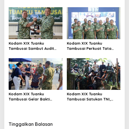
Persit Khidmatkan
Kepedulian Sosial Melalui
Penghormatan di TMP
Donor Darah HUT Ke-1
Kusuma Dharma
Kodam XIX Tuanku
Kodam XIX Tuanku
Tambusai Sambut Audit
Tambusai Perkuat Tata
Kinerja Itjen TNI, Ketua Tim
Kelola Aset Negara, Tim IV
Tegaskan Akurasi Data Jadi
Satgas BMN Resmi Mulai
Kunci
Penatausahaan Sesi II TA
2026
Kodam XIX Tuanku
Kodam XIX Tuanku
Tambusai Gelar Bakti
Tambusai Satukan TNI,
Kesehatan, 428 Warga Ikuti
Polri dan Masyarakat
Screening Operasi Gratis
Bersihkan Terminal AKAP
dan Pelabuhan Sei Duku
Tinggalkan Balasan