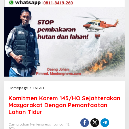
Homepage
/
TNI AD
K
o
Komitmen Korem 143/HO Sejahterakan
m
i
Masyarakat Dengan Pemanfaatan
t
Lahan Tidur
m
e
n
Daeng Johan Mentengnews
Januari 12,
2024