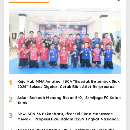
1
Kejurkab MMA Amateur IBCA “Boedak Betumbuk Siak
2026” Sukses Digelar, Cetak Bibit Atlet Berprestasi
2
Askar Bertuah Menang Besar 6-0, Sriwijaya FC Kalah
Telak
3
Siswi SDN 36 Pekanbaru, Ifrassel Cinta Maheswari
Mewakili Propinsi Riau dalam O2SN tingkat Nasional
2025 di Cabor Senam Putri
Anggota DPR RI Komisi VII Hj. Rahmawati, SH Buka