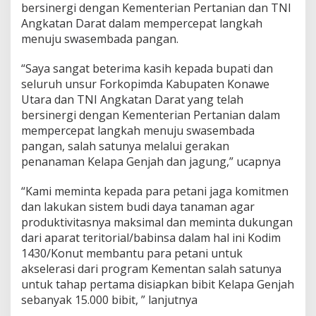
L
bersinergi dengan Kementerian Pertanian dan TNI
a
Angkatan Darat dalam mempercepat langkah
h
menuju swasembada pangan.
a
n
“Saya sangat beterima kasih kepada bupati dan
T
i
seluruh unsur Forkopimda Kabupaten Konawe
d
Utara dan TNI Angkatan Darat yang telah
u
bersinergi dengan Kementerian Pertanian dalam
r
mempercepat langkah menuju swasembada
pangan, salah satunya melalui gerakan
penanaman Kelapa Genjah dan jagung,” ucapnya
“Kami meminta kepada para petani jaga komitmen
dan lakukan sistem budi daya tanaman agar
produktivitasnya maksimal dan meminta dukungan
dari aparat teritorial/babinsa dalam hal ini Kodim
1430/Konut membantu para petani untuk
akselerasi dari program Kementan salah satunya
untuk tahap pertama disiapkan bibit Kelapa Genjah
sebanyak 15.000 bibit, ” lanjutnya