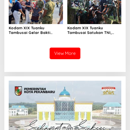
Kodam XIX Tuanku
Kodam XIX Tuanku
Tambusai Gelar Bakti
Tambusai Satukan TNI,
Kesehatan, 428 Warga Ikuti
Polri dan Masyarakat
Screening Operasi Gratis
Bersihkan Terminal AKAP
dan Pelabuhan Sei Duku
View More