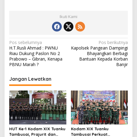
Ikuti Kami
N
Pos sebelumnya
Pos berikutnya
H.T.Rusli Ahmad : PWNU
Kapolsek Pangean Dampingi
a
Riau Dukung Paslon No 2
Bhayangkari Berbagi
v
Prabowo – Gibran, Kenapa
Bantuan Kepada Korban
PBNU Marah ?
Banjir
i
g
Jangan Lewatkan
a
s
i
p
o
s
HUT Ke-1 Kodam XIX Tuanku
Kodam XIX Tuanku
Tambusai, Prajurit dan
Tambusai Perkuat