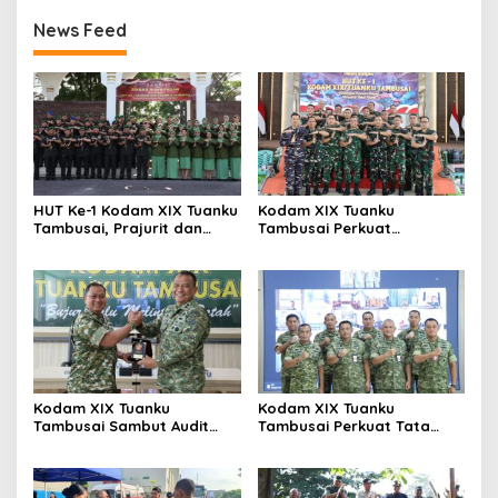
News Feed
HUT Ke-1 Kodam XIX Tuanku
Kodam XIX Tuanku
Tambusai, Prajurit dan
Tambusai Perkuat
Persit Khidmatkan
Kepedulian Sosial Melalui
Penghormatan di TMP
Donor Darah HUT Ke-1
Kusuma Dharma
Kodam XIX Tuanku
Kodam XIX Tuanku
Tambusai Sambut Audit
Tambusai Perkuat Tata
Kinerja Itjen TNI, Ketua Tim
Kelola Aset Negara, Tim IV
Tegaskan Akurasi Data Jadi
Satgas BMN Resmi Mulai
Kunci
Penatausahaan Sesi II TA
2026