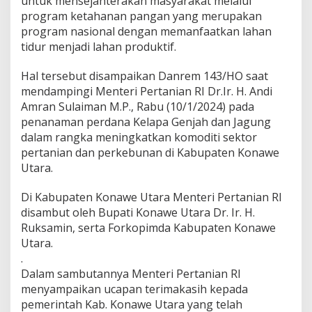
untuk mensejahterakan masyarakat melalui
s
program ketahanan pangan yang merupakan
y
a
program nasional dengan memanfaatkan lahan
r
tidur menjadi lahan produktif.
a
k
Hal tersebut disampaikan Danrem 143/HO saat
a
mendampingi Menteri Pertanian RI Dr.Ir. H. Andi
t
D
Amran Sulaiman M.P., Rabu (10/1/2024) pada
e
penanaman perdana Kelapa Genjah dan Jagung
n
dalam rangka meningkatkan komoditi sektor
g
pertanian dan perkebunan di Kabupaten Konawe
a
n
Utara.
P
e
Di Kabupaten Konawe Utara Menteri Pertanian RI
m
disambut oleh Bupati Konawe Utara Dr. Ir. H.
a
Ruksamin, serta Forkopimda Kabupaten Konawe
n
f
Utara.
a
.
a
Dalam sambutannya Menteri Pertanian RI
t
menyampaikan ucapan terimakasih kepada
a
pemerintah Kab. Konawe Utara yang telah
n