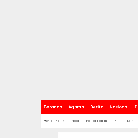
Beranda
Agama
Berita
Nasional
D
Berita Politik
Mobil
Partai Politik
Polri
Keme