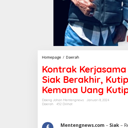
Homepage
/
Daerah
K
o
Kontrak Kerjasama
n
t
Siak Berakhir, Kutip
r
a
Kemana Uang Kutip
k
K
e
Daeng Johan Mentengnews
Januari 8, 2024
r
Daerah
452 Dilihat
j
a
s
a
Mentengnews.com
–
Siak
– Re