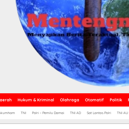
aerah
Hukum & Kriminal
Olahraga
Otomatif
Politik
nkumham
TNI
Polri – Pemilu Damai
TNI AD
Sat Lantas Polri
TNI AU