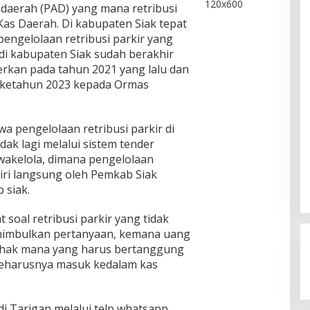
daerah (PAD) yang mana retribusi
as Daerah. Di kabupaten Siak tepat
engelolaan retribusi parkir yang
 di kabupaten Siak sudah berakhir
erkan pada tahun 2021 yang lalu dan
 ketahun 2023 kepada Ormas
a pengelolaan retribusi parkir di
dak lagi melalui sistem tender
wakelola, dimana pengelolaan
diri langsung oleh Pemkab Siak
 siak.
soal retribusi parkir yang tidak
menimbulkan pertanyaan, kemana uang
pihak mana yang harus bertanggung
seharusnya masuk kedalam kas
Kegaduhan Yang Membuat
i Tarigan melalui telp whatsapp
Sejumlah Tokoh Semakin Santer