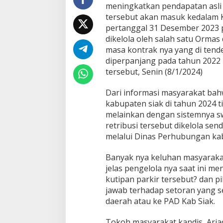
m
meningkatkan pendapatan asli 
a
tersebut akan masuk kedalam K
P
pertanggal 31 Desember 2023 p
e
dikelola oleh salah satu Ormas
r
p
masa kontrak nya yang di tend
a
diperpanjang pada tahun 2022
r
tersebut, Senin (8/1/2024)
k
i
Dari informasi masyarakat bahw
r
a
kabupaten siak di tahun 2024 ti
n
melainkan dengan sistemnya s
d
retribusi tersebut dikelola sen
i
melalui Dinas Perhubungan kab
K
a
b
Banyak nya keluhan masyarakat 
u
jelas pengelola nya saat ini 
p
kutipan parkir tersebut? dan 
a
jawab terhadap setoran yang 
t
e
daerah atau ke PAD Kab Siak.
n
S
Tokoh masyarakat kandis, Ariad