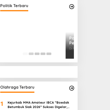
Bersih Narkoba
Di Politik, Polri
|
Februari 23, 2026
Politik Terbaru
Prof Sutan Naso
“Jago” Siaga Per
Pihak Kemana?
Di Politik
|
Januari 18, 
Olahraga Terbaru
1
Kejurkab MMA Amateur IBCA “Boedak
Betumbuk Siak 2026” Sukses Digelar,