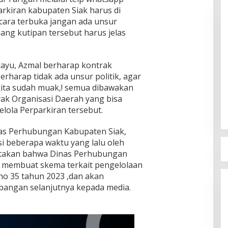
Menjadi Buah Bibir Masyarakat
kiran kabupaten Siak harus di
Di Politik
|
Mei 6, 2026
ecara terbuka jangan ada unsur
ang kutipan tersebut harus jelas
ayu, Azmal berharap kontrak
erharap tidak ada unsur politik, agar
 kita sudah muak,! semua dibawakan
anyak Organisasi Daerah yang bisa
lola Perparkiran tersebut.
inas Perhubungan Kabupaten Siak,
si beberapa waktu yang lalu oleh
atakan bahwa Dinas Perhubungan
g membuat skema terkait pengelolaan
 no 35 tahun 2023 ,dan akan
angan selanjutnya kepada media.