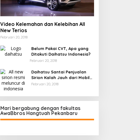
Video Kelemahan dan Kelebihan All
New Terios
Februari 20, 2018
Belum Pakai CVT, Apa yang
Ditakuti Daihatsu Indonesia?
Februari 20, 2018
Daihatsu Santai Penjualan
Sirion Kalah Jauh dari Mobil
LCGC
Februari 20, 2018
Mari bergabung dengan fakultas
AwaBbros Hangtuah Pekanbaru
Polresta Pekanbaru Tes Urine 101
Personel, Tegaskan Komitmen