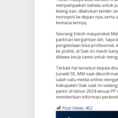
i
menyampaikan bahwa untuk par
a
lelang kan, dilakukan tender s
k
B
monopoli ke depan nya, serta u
e
kemana larinya,
r
a
Seorang tokoh masyarakat Mel
k
parkiran bergantian lah, Saya b
h
i
pengelolaan bisa profesional,
r
ke politik, di Siak ini masih b
,
dibawa kerja sama untuk menge
K
u
Terkait hal tersebut kepala d
t
i
Junaidi SE, MM saat dikonfirma
p
salah satu media online meng
a
Kabupaten Siak saat ini sedan
n
parkir di tahun 2024 sesuai PP
P
memberikan informasi perkemb
a
r
k
Post Views:
452
i
r