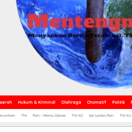
aerah
Hukum & Kriminal
Olahraga
Otomatif
Politik
nkumham
TNI
Polri – Pemilu Damai
TNI AD
Sat Lantas Polri
TNI AU