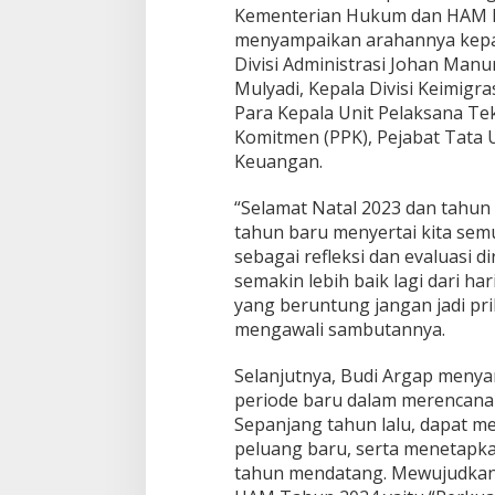
n
Kementerian Hukum dan HAM Ri
i
menyampaikan arahannya kepada
P
Divisi Administrasi Johan Manu
a
Mulyadi, Kepala Divisi Keimigra
k
t
Para Kepala Unit Pelaksana Te
a
Komitmen (PPK), Pejabat Tata 
I
Keuangan.
n
t
“Selamat Natal 2023 dan tahun
e
g
tahun baru menyertai kita sem
r
sebagai refleksi dan evaluasi di
i
semakin lebih baik lagi dari har
t
yang beruntung jangan jadi pri
a
s
mengawali sambutannya.
S
e
Selanjutnya, Budi Argap meny
r
periode baru dalam merencana
t
Sepanjang tahun lalu, dapat me
a
K
peluang baru, serta menetapka
o
tahun mendatang. Mewujudkan
m