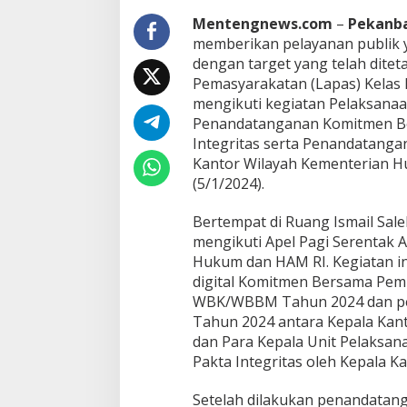
e
k
Mentengnews.com
–
Pekanb
a
memberikan pelayanan publik y
n
dengan target yang telah dite
b
Pemasyarakatan (Lapas) Kelas 
a
mengikuti kegiatan Pelaksanaa
r
u
Penandatanganan Komitmen 
T
Integritas serta Penandatangan
u
Kantor Wilayah Kementerian H
r
(5/1/2024).
u
t
M
Kegaduhan Yang Membuat
Bertempat di Ruang Ismail Saleh
Polresta Pekan
e
Sejumlah Tokoh Semakin Santer
Personel, Teg
mengikuti Apel Pagi Serentak
n
Menjadi Buah Bibir Masyarakat
Bersih Narkob
Hukum dan HAM RI. Kegiatan i
Di Politik
|
Mei 6, 2026
Di Politik, Polri
|
Feb
a
digital Komitmen Bersama Pem
n
d
WBK/WBBM Tahun 2024 dan pen
a
Tahun 2024 antara Kepala Kant
t
dan Para Kepala Unit Pelaksan
a
Pakta Integritas oleh Kepala Ka
n
g
a
Setelah dilakukan penandatang