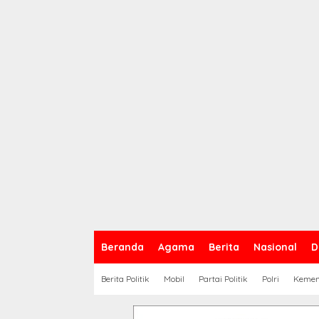
Beranda
Agama
Berita
Nasional
D
Berita Politik
Mobil
Partai Politik
Polri
Keme