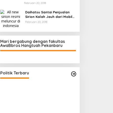
Februari 20, 2018
Daihatsu Santai Penjualan
Sirion Kalah Jauh dari Mobil
LCGC
Februari 20, 2018
Mari bergabung dengan fakultas
AwaBbros Hangtuah Pekanbaru
Politik Terbaru
ZAHRUL FAUZI : Transisi
Pelantikan Sy
Kepemimpinan Golkar Riau di Era
Sekda Riau Tu