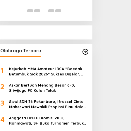
Digital
“Pejabat Jang
Di Nasional, Politik
|
Oktober 14, 2025
Di Politik
|
Septemb
Kampus”
Olahraga Terbaru
1
Kejurkab MMA Amateur IBCA “Boedak
Betumbuk Siak 2026” Sukses Digelar,
Cetak Bibit Atlet Berprestasi
2
Askar Bertuah Menang Besar 6-0,
Sriwijaya FC Kalah Telak
3
Siswi SDN 36 Pekanbaru, Ifrassel Cinta
Maheswari Mewakili Propinsi Riau dalam
O2SN tingkat Nasional 2025 di Cabor
4
Senam Putri
Anggota DPR RI Komisi VII Hj.
Rahmawati, SH Buka Turnamen Terbuka
Mini Soccer 2K25, Diikuti 29 Tim Pria dan