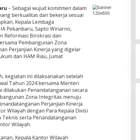
aru
– Sebagai wujud komitmen dalam
ang berkualitas dan bekerja sesuai
tapkan, Kepala Lembaga
IIA Pekanbaru, Sapto Winarno,
n Reformasi Birokrasi dan
Bersama Pembangunan Zona
an Perjanjian Kinerja yang digelar
ukum dan HAM Riau, Jumat
, kegiatan ini dilaksanakan setelah
baru Tes Urine 101
Prof Sutan Nasomal: Dua Negara
askan Komitmen
“Jago” Siaga Perang, Presiden RI
 Awal Tahun 2024 bersama Menteri
a
Pihak Kemana?
ni dilakukan Penandatanganan secara
ruari 23, 2026
Di Politik
|
Januari 18, 2026
bangunan Zona Integritas menuju
andatanganan Perjanjian Kinerja
or Wilayah dengan Para Kepala Divisi
a Teknis serta Penandatanganan
ntor Wilayah.
anan, Kepala Kantor Wilayah