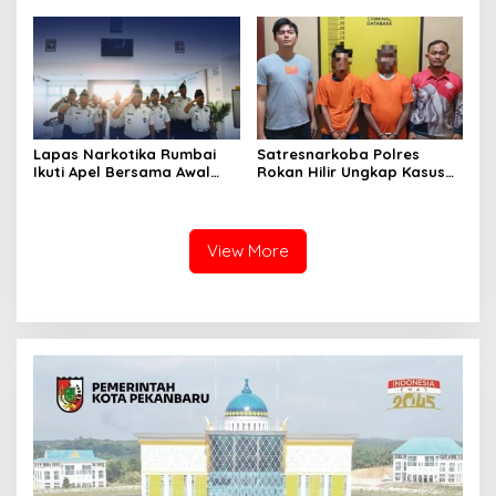
Perkuat Sinergitas dan
Libatkan Tim Gabungan
Kolaborasi Antar instansi
Lapas, Kanwil, dan
Kepolisian
Lapas Narkotika Rumbai
Satresnarkoba Polres
Ikuti Apel Bersama Awal
Rokan Hilir Ungkap Kasus
Bulan Kementerian
Peredaran Sabu 8,8 Gram,
Dua Tersangka Diamankan
View More