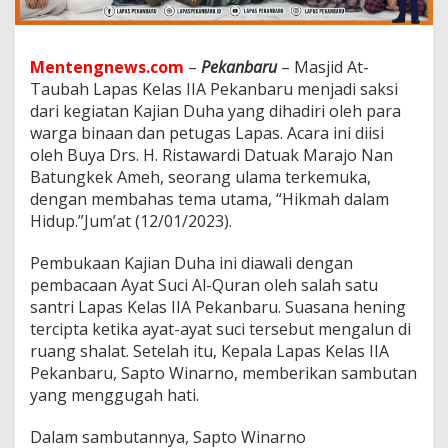
s
a
m
a
Mentengnews.com
–
Pekanbaru
– Masjid At-
D
Taubah Lapas Kelas IIA Pekanbaru menjadi saksi
r
dari kegiatan Kajian Duha yang dihadiri oleh para
s
.
warga binaan dan petugas Lapas. Acara ini diisi
H
oleh Buya Drs. H. Ristawardi Datuak Marajo Nan
.
Batungkek Ameh, seorang ulama terkemuka,
R
dengan membahas tema utama, “Hikmah dalam
i
s
Hidup.”Jum’at (12/01/2023).
t
a
Pembukaan Kajian Duha ini diawali dengan
w
pembacaan Ayat Suci Al-Quran oleh salah satu
a
santri Lapas Kelas IIA Pekanbaru. Suasana hening
r
i
tercipta ketika ayat-ayat suci tersebut mengalun di
D
ruang shalat. Setelah itu, Kepala Lapas Kelas IIA
a
Pekanbaru, Sapto Winarno, memberikan sambutan
t
yang menggugah hati.
u
a
k
Dalam sambutannya, Sapto Winarno