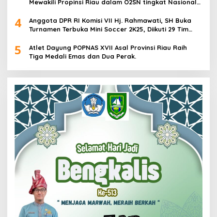
Mewakili Propinsi Riau dalam O2SN tingkat Nasional
2025 di Cabor Senam Putri
4
Anggota DPR RI Komisi VII Hj. Rahmawati, SH Buka
Turnamen Terbuka Mini Soccer 2K25, Diikuti 29 Tim
Pria dan Wanita di Kalimantan Utara
5
Atlet Dayung POPNAS XVII Asal Provinsi Riau Raih
Tiga Medali Emas dan Dua Perak.