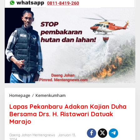
Homepage
/
Kemenkumham
L
a
Lapas Pekanbaru Adakan Kajian Duha
p
a
Bersama Drs. H. Ristawari Datuak
s
Marajo
P
e
k
Daeng Johan Mentengnews
Januari 13,
2024