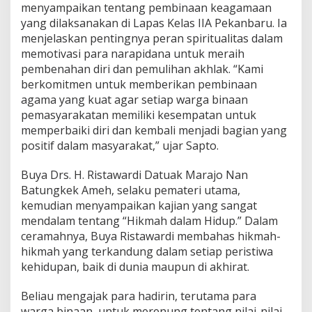
M
menyampaikan tentang pembinaan keagamaan
a
yang dilaksanakan di Lapas Kelas IIA Pekanbaru. Ia
r
menjelaskan pentingnya peran spiritualitas dalam
a
memotivasi para narapidana untuk meraih
j
o
pembenahan diri dan pemulihan akhlak. “Kami
berkomitmen untuk memberikan pembinaan
agama yang kuat agar setiap warga binaan
pemasyarakatan memiliki kesempatan untuk
memperbaiki diri dan kembali menjadi bagian yang
positif dalam masyarakat,” ujar Sapto.
Buya Drs. H. Ristawardi Datuak Marajo Nan
Batungkek Ameh, selaku pemateri utama,
kemudian menyampaikan kajian yang sangat
mendalam tentang “Hikmah dalam Hidup.” Dalam
ceramahnya, Buya Ristawardi membahas hikmah-
hikmah yang terkandung dalam setiap peristiwa
kehidupan, baik di dunia maupun di akhirat.
Beliau mengajak para hadirin, terutama para
warga binaan, untuk merenung tentang nilai-nilai