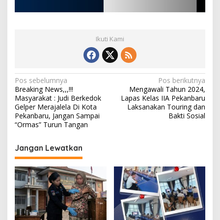
Ikuti Kami
N
Pos sebelumnya
Pos berikutnya
Breaking News,,,!!!
Mengawali Tahun 2024,
a
Masyarakat : Judi Berkedok
Lapas Kelas IIA Pekanbaru
v
Gelper Merajalela Di Kota
Laksanakan Touring dan
Pekanbaru, Jangan Sampai
Bakti Sosial
i
“Ormas” Turun Tangan
g
Jangan Lewatkan
a
s
i
p
o