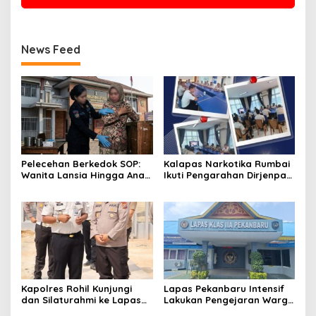
News Feed
Pelecehan Berkedok SOP:
Kalapas Narkotika Rumbai
Wanita Lansia Hingga Anak
Ikuti Pengarahan Dirjenpas,
Digerayangi, Agus
Fokus Penguatan Integritas
Andrianto Desak Segera
dan Persiapan Remisi 17
Copot Kalapas!
Agustus
Kapolres Rohil Kunjungi
Lapas Pekanbaru Intensif
dan Silaturahmi ke Lapas
Lakukan Pengejaran Warga
Kelas IIA Bagan Siapiapi,
Binaan yang Melarikan Diri,