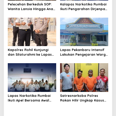
s
Pelecehan Berkedok SOP:
Kalapas Narkotika Rumbai
Wanita Lansia Hingga Anak
Ikuti Pengarahan Dirjenpas,
Digerayangi, Agus
Fokus Penguatan Integritas
Andrianto Desak Segera
dan Persiapan Remisi 17
Copot Kalapas!
Agustus
Kapolres Rohil Kunjungi
Lapas Pekanbaru Intensif
dan Silaturahmi ke Lapas
Lakukan Pengejaran Warga
Kelas IIA Bagan Siapiapi,
Binaan yang Melarikan Diri,
Perkuat Sinergitas dan
Libatkan Tim Gabungan
Kolaborasi Antar instansi
Lapas, Kanwil, dan
Kepolisian
Lapas Narkotika Rumbai
Satresnarkoba Polres
Ikuti Apel Bersama Awal
Rokan Hilir Ungkap Kasus
Bulan Kementerian
Peredaran Sabu 8,8 Gram,
Dua Tersangka Diamankan