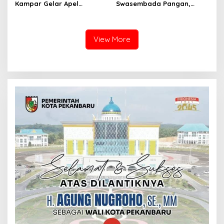
Kampar Gelar Apel
Swasembada Pangan,
Bersama TNI dan Instansi
Kapolsek Kampar Turun
Terkait
Langsung Panen Jagung di
Sendayan
View More