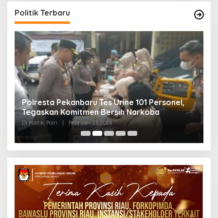
Politik Terbaru
Polresta Pekanbaru Tes Urine 101 Personel,
P
Tegaskan Komitmen Bersih Narkoba
S
Di Politik, Polri
|
Februari 23, 2026
Di 