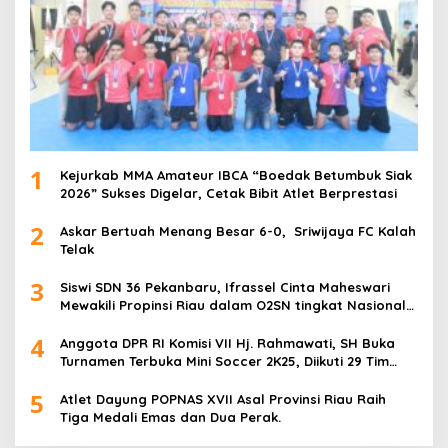
1
Kejurkab MMA Amateur IBCA “Boedak Betumbuk Siak
2026” Sukses Digelar, Cetak Bibit Atlet Berprestasi
2
Askar Bertuah Menang Besar 6-0, Sriwijaya FC Kalah
Telak
3
Siswi SDN 36 Pekanbaru, Ifrassel Cinta Maheswari
Mewakili Propinsi Riau dalam O2SN tingkat Nasional
2025 di Cabor Senam Putri
4
Anggota DPR RI Komisi VII Hj. Rahmawati, SH Buka
Turnamen Terbuka Mini Soccer 2K25, Diikuti 29 Tim
Pria dan Wanita di Kalimantan Utara
5
Atlet Dayung POPNAS XVII Asal Provinsi Riau Raih
Tiga Medali Emas dan Dua Perak.