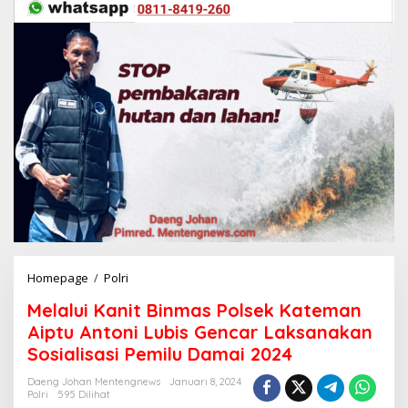
Homepage
/
Polri
M
e
Melalui Kanit Binmas Polsek Kateman
l
a
Aiptu Antoni Lubis Gencar Laksanakan
l
Sosialisasi Pemilu Damai 2024
u
i
Daeng Johan Mentengnews
Januari 8, 2024
K
Polri
595 Dilihat