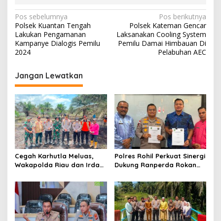
N
Pos sebelumnya
Pos berikutnya
Polsek Kuantan Tengah
Polsek Kateman Gencar
a
Lakukan Pengamanan
Laksanakan Cooling System
v
Kampanye Dialogis Pemilu
Pemilu Damai Himbauan Di
2024
Pelabuhan AEC
i
g
Jangan Lewatkan
a
s
i
p
o
s
Cegah Karhutla Meluas,
Polres Rohil Perkuat Sinergi
Wakapolda Riau dan Irdam
Dukung Ranperda Rokan
XIX/TT Turun Langsung
Hilir Hijau untuk Lingkungan
Padamkan Api di Pasir
Berkelanjutan
Limau Kapas