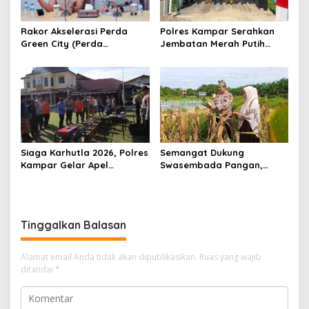
Rakor Akselerasi Perda
Polres Kampar Serahkan
Green City (Perda
Jembatan Merah Putih
Lingkungan) Kota
Presisi Hasil Renovasi ke
Pekanbaru Bersama Dinas
Warga Pulau Jambu Kuok
Lingkungan Hidup Kota
Pekanbaru dan Tim Pakar
Siaga Karhutla 2026, Polres
Semangat Dukung
Kampar Gelar Apel
Swasembada Pangan,
Bersama TNI dan Instansi
Kapolsek Kampar Turun
Terkait
Langsung Panen Jagung di
Sendayan
Tinggalkan Balasan
Alamat email Anda tidak akan dipublikasikan.
Ruas yang wajib
ditandai
*