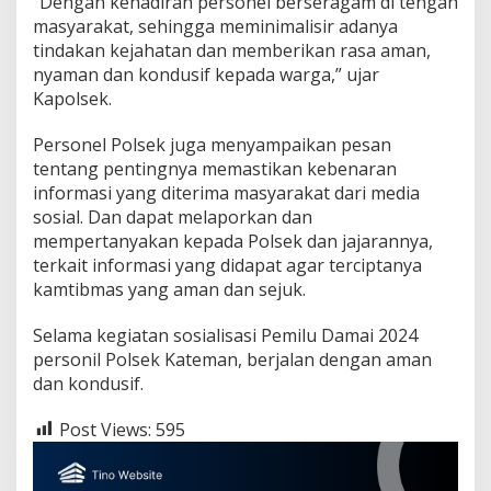
“Dengan kehadiran personel berseragam di tengah
n
masyarakat, sehingga meminimalisir adanya
a
k
tindakan kejahatan dan memberikan rasa aman,
a
nyaman dan kondusif kepada warga,” ujar
n
Kapolsek.
S
o
Personel Polsek juga menyampaikan pesan
s
i
tentang pentingnya memastikan kebenaran
a
informasi yang diterima masyarakat dari media
l
sosial. Dan dapat melaporkan dan
i
mempertanyakan kepada Polsek dan jajarannya,
s
a
terkait informasi yang didapat agar terciptanya
s
kamtibmas yang aman dan sejuk.
i
P
Selama kegiatan sosialisasi Pemilu Damai 2024
e
personil Polsek Kateman, berjalan dengan aman
m
i
dan kondusif.
l
u
Post Views:
595
D
a
m