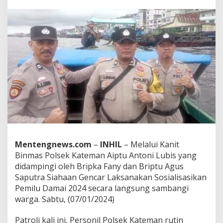
a
n
i
t
B
i
n
m
a
s
P
o
l
s
e
k
Mentengnews.com
–
INHIL
– Melalui Kanit
K
a
Binmas Polsek Kateman Aiptu Antoni Lubis yang
t
didampingi oleh Bripka Fany dan Briptu Agus
e
Saputra Siahaan Gencar Laksanakan Sosialisasikan
m
Pemilu Damai 2024 secara langsung sambangi
a
n
warga. Sabtu, (07/01/2024)
A
i
Patroli kali ini, Personil Polsek Kateman rutin