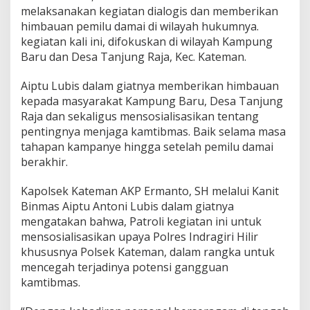
p
melaksanakan kegiatan dialogis dan memberikan
t
himbauan pemilu damai di wilayah hukumnya.
u
A
kegiatan kali ini, difokuskan di wilayah Kampung
n
Baru dan Desa Tanjung Raja, Kec. Kateman.
t
o
Aiptu Lubis dalam giatnya memberikan himbauan
n
kepada masyarakat Kampung Baru, Desa Tanjung
i
L
Raja dan sekaligus mensosialisasikan tentang
u
pentingnya menjaga kamtibmas. Baik selama masa
b
tahapan kampanye hingga setelah pemilu damai
i
berakhir.
s
G
e
Kapolsek Kateman AKP Ermanto, SH melalui Kanit
n
Binmas Aiptu Antoni Lubis dalam giatnya
c
mengatakan bahwa, Patroli kegiatan ini untuk
a
mensosialisasikan upaya Polres Indragiri Hilir
r
khususnya Polsek Kateman, dalam rangka untuk
L
a
mencegah terjadinya potensi gangguan
k
kamtibmas.
s
a