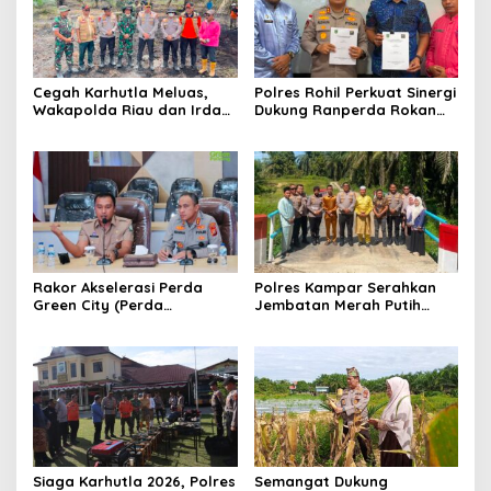
Cegah Karhutla Meluas,
Polres Rohil Perkuat Sinergi
Wakapolda Riau dan Irdam
Dukung Ranperda Rokan
XIX/TT Turun Langsung
Hilir Hijau untuk Lingkungan
Padamkan Api di Pasir
Berkelanjutan
Limau Kapas
Rakor Akselerasi Perda
Polres Kampar Serahkan
Green City (Perda
Jembatan Merah Putih
Lingkungan) Kota
Presisi Hasil Renovasi ke
Pekanbaru Bersama Dinas
Warga Pulau Jambu Kuok
Lingkungan Hidup Kota
Pekanbaru dan Tim Pakar
Siaga Karhutla 2026, Polres
Semangat Dukung