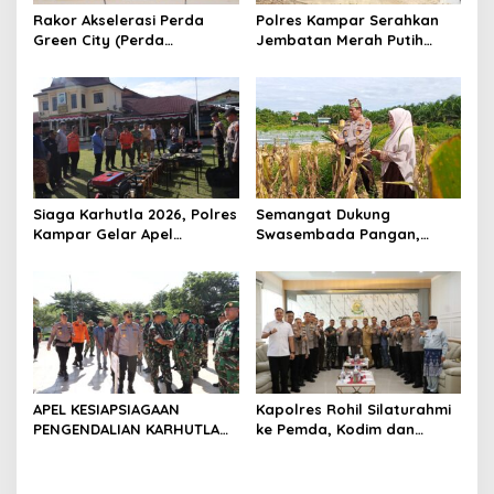
s
Rakor Akselerasi Perda
Polres Kampar Serahkan
Green City (Perda
Jembatan Merah Putih
Lingkungan) Kota
Presisi Hasil Renovasi ke
Pekanbaru Bersama Dinas
Warga Pulau Jambu Kuok
Lingkungan Hidup Kota
Pekanbaru dan Tim Pakar
Siaga Karhutla 2026, Polres
Semangat Dukung
Kampar Gelar Apel
Swasembada Pangan,
Bersama TNI dan Instansi
Kapolsek Kampar Turun
Terkait
Langsung Panen Jagung di
Sendayan
APEL KESIAPSIAGAAN
Kapolres Rohil Silaturahmi
PENGENDALIAN KARHUTLA
ke Pemda, Kodim dan
KABUPATEN ROKAN HILIR
Kejari, Perkuat Sinergitas
TAHUN 2026, PERKUAT
dan Soliditas Antar Instansi
SINERGI HADAPI MUSIM