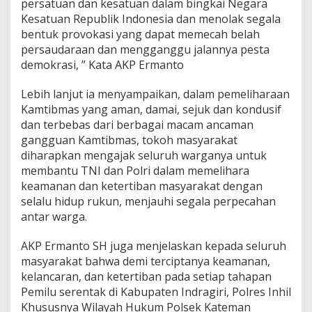
persatuan dan kesatuan dalam bingkai Negara
e
l
Kesatuan Republik Indonesia dan menolak segala
o
bentuk provokasi yang dapat memecah belah
s
persaudaraan dan mengganggu jalannya pesta
o
demokrasi, ” Kata AKP Ermanto
k
D
e
Lebih lanjut ia menyampaikan, dalam pemeliharaan
s
Kamtibmas yang aman, damai, sejuk dan kondusif
a
dan terbebas dari berbagai macam ancaman
gangguan Kamtibmas, tokoh masyarakat
diharapkan mengajak seluruh warganya untuk
membantu TNI dan Polri dalam memelihara
keamanan dan ketertiban masyarakat dengan
selalu hidup rukun, menjauhi segala perpecahan
antar warga.
AKP Ermanto SH juga menjelaskan kepada seluruh
masyarakat bahwa demi terciptanya keamanan,
kelancaran, dan ketertiban pada setiap tahapan
Pemilu serentak di Kabupaten Indragiri, Polres Inhil
Khususnya Wilayah Hukum Polsek Kateman