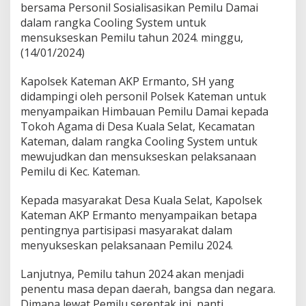
k
bersama Personil Sosialisasikan Pemilu Damai
K
dalam rangka Cooling System untuk
a
mensukseskan Pemilu tahun 2024. minggu,
t
e
(14/01/2024)
m
a
Kapolsek Kateman AKP Ermanto, SH yang
n
didampingi oleh personil Polsek Kateman untuk
A
menyampaikan Himbauan Pemilu Damai kepada
K
P
Tokoh Agama di Desa Kuala Selat, Kecamatan
E
Kateman, dalam rangka Cooling System untuk
r
mewujudkan dan mensukseskan pelaksanaan
m
Pemilu di Kec. Kateman.
a
n
t
Kepada masyarakat Desa Kuala Selat, Kapolsek
o
Kateman AKP Ermanto menyampaikan betapa
S
pentingnya partisipasi masyarakat dalam
o
menyukseskan pelaksanaan Pemilu 2024.
s
i
a
Lanjutnya, Pemilu tahun 2024 akan menjadi
l
penentu masa depan daerah, bangsa dan negara.
i
Dimana lewat Pemilu serentak ini, nanti