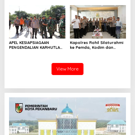
Terkait
Langsung Panen Jagung di
Sendayan
APEL KESIAPSIAGAAN
Kapolres Rohil Silaturahmi
PENGENDALIAN KARHUTLA
ke Pemda, Kodim dan
KABUPATEN ROKAN HILIR
Kejari, Perkuat Sinergitas
TAHUN 2026, PERKUAT
dan Soliditas Antar Instansi
SINERGI HADAPI MUSIM
KEMARAU DAN POTENSI EL
View More
NINO