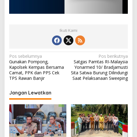
Ikuti Kami
N
Pos sebelumnya
Pos berikutnya
Gunakan Pompong,
Satgas Pamtas RI-Malaysia
a
Kapolsek Kempas Bersama
Yonarmed 10/ Bradjamusti
v
Camat, PPK dan PPS Cek
Sita Satwa Burung Dilindungi
TPS Rawan Banjir
Saat Pelaksanaan Sweeping
i
g
Jangan Lewatkan
a
s
i
p
o