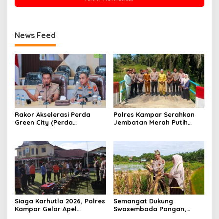
News Feed
Rakor Akselerasi Perda
Polres Kampar Serahkan
Green City (Perda
Jembatan Merah Putih
Lingkungan) Kota
Presisi Hasil Renovasi ke
Pekanbaru Bersama Dinas
Warga Pulau Jambu Kuok
Lingkungan Hidup Kota
Pekanbaru dan Tim Pakar
Siaga Karhutla 2026, Polres
Semangat Dukung
Kampar Gelar Apel
Swasembada Pangan,
Bersama TNI dan Instansi
Kapolsek Kampar Turun