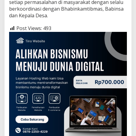
setiap permasalahan di masyarakat dengan selalu
berkoordinasi dengan Bhabinkamtibmas, Babinsa
dan Kepala Desa.
Post Views:
493