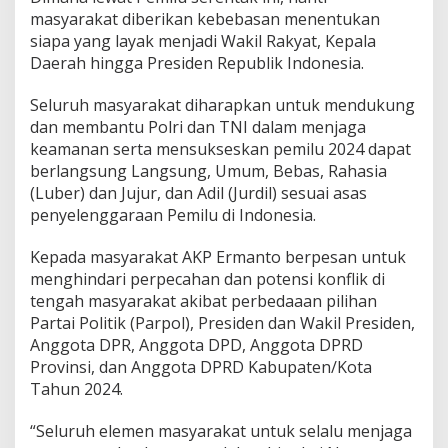
s
masyarakat diberikan kebebasan menentukan
a
siapa yang layak menjadi Wakil Rakyat, Kepala
s
i
Daerah hingga Presiden Republik Indonesia.
k
a
Seluruh masyarakat diharapkan untuk mendukung
n
dan membantu Polri dan TNI dalam menjaga
P
keamanan serta mensukseskan pemilu 2024 dapat
e
m
berlangsung Langsung, Umum, Bebas, Rahasia
i
(Luber) dan Jujur, dan Adil (Jurdil) sesuai asas
l
penyelenggaraan Pemilu di Indonesia.
u
D
Kepada masyarakat AKP Ermanto berpesan untuk
a
m
menghindari perpecahan dan potensi konflik di
a
tengah masyarakat akibat perbedaaan pilihan
i
Partai Politik (Parpol), Presiden dan Wakil Presiden,
H
Anggota DPR, Anggota DPD, Anggota DPRD
i
n
Provinsi, dan Anggota DPRD Kabupaten/Kota
g
Tahun 2024.
g
a
“Seluruh elemen masyarakat untuk selalu menjaga
P