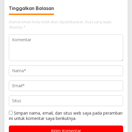
KEMARAU DAN POTENSI EL
Tinggalkan Balasan
NINO
Alamat email Anda tidak akan dipublikasikan.
Ruas yang wajib
ditandai
*
Simpan nama, email, dan situs web saya pada peramban
ini untuk komentar saya berikutnya.