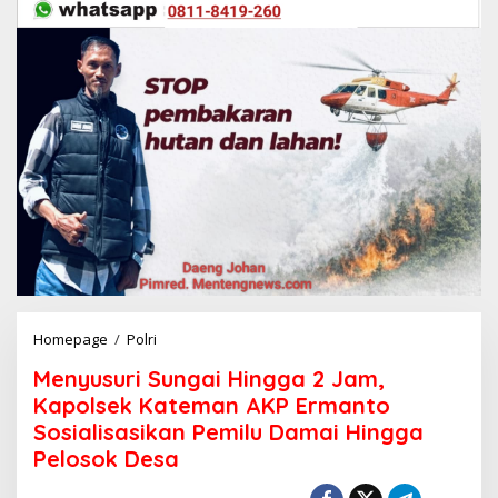
Homepage
/
Polri
M
e
Menyusuri Sungai Hingga 2 Jam,
n
y
Kapolsek Kateman AKP Ermanto
u
Sosialisasikan Pemilu Damai Hingga
s
Pelosok Desa
u
r