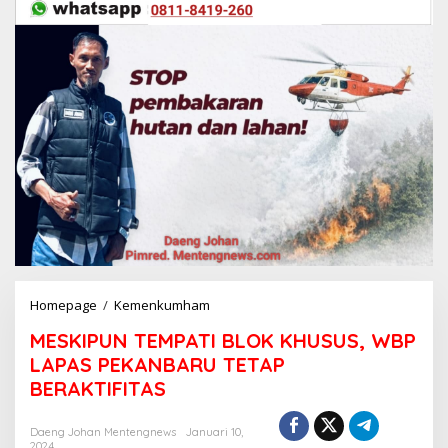
Homepage
/
Kemenkumham
M
E
MESKIPUN TEMPATI BLOK KHUSUS, WBP
S
K
LAPAS PEKANBARU TETAP
I
BERAKTIFITAS
P
U
N
Daeng Johan Mentengnews
Januari 10,
2024