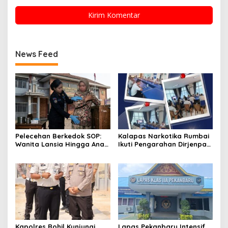
News Feed
Pelecehan Berkedok SOP:
Kalapas Narkotika Rumbai
Wanita Lansia Hingga Anak
Ikuti Pengarahan Dirjenpas,
Digerayangi, Agus
Fokus Penguatan Integritas
Andrianto Desak Segera
dan Persiapan Remisi 17
Copot Kalapas!
Agustus
Kapolres Rohil Kunjungi
Lapas Pekanbaru Intensif