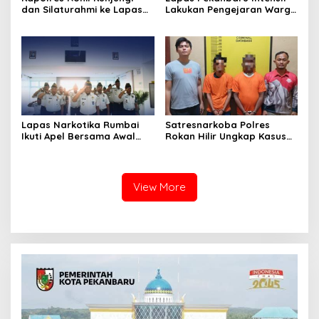
dan Silaturahmi ke Lapas
Lakukan Pengejaran Warga
Kelas IIA Bagan Siapiapi,
Binaan yang Melarikan Diri,
Perkuat Sinergitas dan
Libatkan Tim Gabungan
Kolaborasi Antar instansi
Lapas, Kanwil, dan
Kepolisian
Lapas Narkotika Rumbai
Satresnarkoba Polres
Ikuti Apel Bersama Awal
Rokan Hilir Ungkap Kasus
Bulan Kementerian
Peredaran Sabu 8,8 Gram,
Dua Tersangka Diamankan
View More