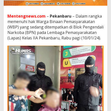
S
P
E
K
Mentengnews.com
–
Pekanbaru
– Dalam rangka
A
memenuhi hak Warga Binaan Pemasyarakatan
N
(WBP) yang sedang ditempatkan di Blok Pengendali
B
Narkoba (BPN) pada Lembaga Pemasyarakatan
A
R
(Lapas) Kelas IIA Pekanbaru, Rabu pagi (10/01/24).
U
T
E
T
A
P
B
E
R
A
K
T
I
F
I
T