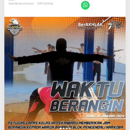
T
Kemenkumham
599 Dilihat
E
M
P
A
T
I
B
L
O
K
K
H
U
S
U
S
,
W
B
P
L
A
P
A