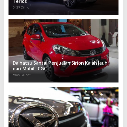
Terios
5429 Dilihat
Daihatsu Santai Penjualan Sirion Kalah Jauh
dari Mobil LCGC
3505 Dilihat