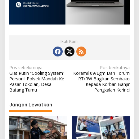
Ikuti Kami
N
Pos sebelumnya
Pos berikutnya
Giat Rutin “Cooling System”
Koramil 09/Lgm Dan Forum
a
Personil Polsek Mandah Ke
RT/RW Bagikan Sembako
v
Pasar Tokolan, Desa
Kepada Korban Banjir
Batang Tumu
Pangkalan Kerinci
i
g
Jangan Lewatkan
a
s
i
p