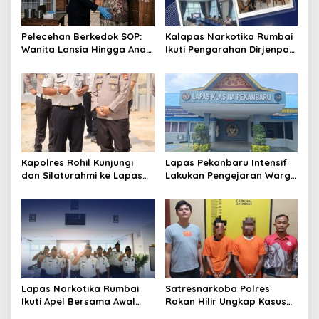
o
s
Pelecehan Berkedok SOP:
Kalapas Narkotika Rumbai
Wanita Lansia Hingga Anak
Ikuti Pengarahan Dirjenpas,
Digerayangi, Agus
Fokus Penguatan Integritas
Andrianto Desak Segera
dan Persiapan Remisi 17
Copot Kalapas!
Agustus
Kapolres Rohil Kunjungi
Lapas Pekanbaru Intensif
dan Silaturahmi ke Lapas
Lakukan Pengejaran Warga
Kelas IIA Bagan Siapiapi,
Binaan yang Melarikan Diri,
Perkuat Sinergitas dan
Libatkan Tim Gabungan
Kolaborasi Antar instansi
Lapas, Kanwil, dan
Kepolisian
Lapas Narkotika Rumbai
Satresnarkoba Polres
Ikuti Apel Bersama Awal
Rokan Hilir Ungkap Kasus
Bulan Kementerian
Peredaran Sabu 8,8 Gram,