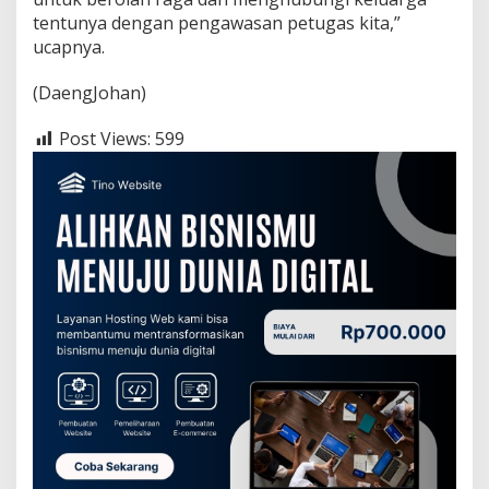
tentunya dengan pengawasan petugas kita,”
ucapnya.
(DaengJohan)
Post Views:
599