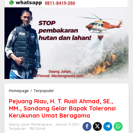
Homepage
/
Terpopuler
P
e
Pejuang Riau, H. T. Rusli Ahmad, SE.,
j
u
MM., Sandang Gelar Bapak Toleransi
a
Kerukunan Umat Beragama
n
g
Daeng Johan Mentengnews
Januari 9, 2024
R
Terpopuler
930 Dilihat