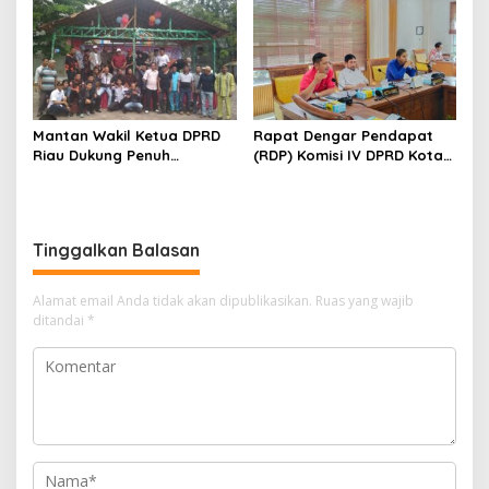
SOSIAL
Mantan Wakil Ketua DPRD
Rapat Dengar Pendapat
Riau Dukung Penuh
(RDP) Komisi IV DPRD Kota
Penerbitan Buku Sejarah
Batam terkait polemik
Perjuangan Lahirnya
Sekolah Djuwita
Kabupaten Kepulauan
Meranti
Tinggalkan Balasan
Alamat email Anda tidak akan dipublikasikan.
Ruas yang wajib
ditandai
*