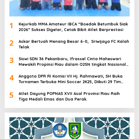
1
Kejurkab MMA Amateur IBCA “Boedak Betumbuk Siak
2026” Sukses Digelar, Cetak Bibit Atlet Berprestasi
2
Askar Bertuah Menang Besar 6-0, Sriwijaya FC Kalah
Telak
3
Siswi SDN 36 Pekanbaru, Ifrassel Cinta Maheswari
Mewakili Propinsi Riau dalam O2SN tingkat Nasional
2025 di Cabor Senam Putri
4
Anggota DPR RI Komisi VII Hj. Rahmawati, SH Buka
Turnamen Terbuka Mini Soccer 2K25, Diikuti 29 Tim
Pria dan Wanita di Kalimantan Utara
5
Atlet Dayung POPNAS XVII Asal Provinsi Riau Raih
Tiga Medali Emas dan Dua Perak.