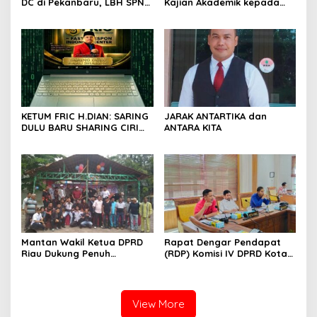
DC di Pekanbaru, LBH SPN
Kajian Akademik kepada
Desak Polda Riau Usut
DPD RI, Desak Perjuangkan
Dugaan Premanisme
Keadilan bagi Provinsi Riau
KETUM FRIC H.DIAN: SARING
JARAK ANTARTIKA dan
DULU BARU SHARING CIRI
ANTARA KITA
ORANG BIJAK BERMEDIA
SOSIAL
Mantan Wakil Ketua DPRD
Rapat Dengar Pendapat
Riau Dukung Penuh
(RDP) Komisi IV DPRD Kota
Penerbitan Buku Sejarah
Batam terkait polemik
Perjuangan Lahirnya
Sekolah Djuwita
Kabupaten Kepulauan
Meranti
View More