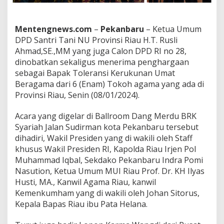
.
,
S
Mentengnews.com
–
Pekanbaru
– Ketua Umum
a
n
DPD Santri Tani NU Provinsi Riau H.T. Rusli
d
Ahmad,SE.,MM yang juga Calon DPD RI no 28,
a
dinobatkan sekaligus menerima penghargaan
n
sebagai Bapak Toleransi Kerukunan Umat
g
G
Beragama dari 6 (Enam) Tokoh agama yang ada di
e
Provinsi Riau, Senin (08/01/2024).
l
a
Acara yang digelar di Ballroom Dang Merdu BRK
r
Syariah Jalan Sudirman kota Pekanbaru tersebut
B
a
dihadiri, Wakil Presiden yang di wakili oleh Staff
p
khusus Wakil Presiden RI, Kapolda Riau Irjen Pol
a
Muhammad Iqbal, Sekdako Pekanbaru Indra Pomi
k
Nasution, Ketua Umum MUI Riau Prof. Dr. KH Ilyas
T
Husti, MA., Kanwil Agama Riau, kanwil
o
l
Kemenkumham yang di wakili oleh Johan Sitorus,
e
Kepala Bapas Riau ibu Pata Helana.
r
a