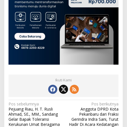
Ikuti Kami
N
Pos sebelumnya
Pos berikutnya
Pejuang Riau, H. T. Rusli
Anggota DPRD Kota
a
Ahmad, SE., MM., Sandang
Pekanbaru dari Fraksi
v
Gelar Bapak Toleransi
Gerindra Indra Sani, Turut
Kerukunan Umat Beragama
Hadir Di Acara Kedatangan