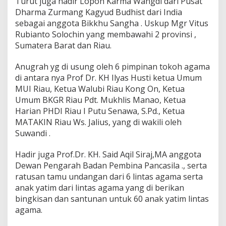
Turut juga hadir Lopon Karma Wangdi dari Pusat
n
Dharma Zurmang Kagyud Budhist dari India
s
i
sebagai anggota Bikkhu Sangha . Uskup Mgr Vitus
K
Rubianto Solochin yang membawahi 2 provinsi ,
e
Sumatera Barat dan Riau.
r
u
Anugrah yg di usung oleh 6 pimpinan tokoh agama
k
u
di antara nya Prof Dr. KH Ilyas Husti ketua Umum
n
MUI Riau, Ketua Walubi Riau Kong On, Ketua
a
Umum BKGR Riau Pdt. Mukhlis Manao, Ketua
n
Harian PHDI Riau I Putu Senawa, S.Pd., Ketua
U
m
MATAKIN Riau Ws. Jalius, yang di wakili oleh
a
Suwandi .
t
B
Hadir juga Prof.Dr. KH. Said Aqil Siraj,MA anggota
e
Dewan Pengarah Badan Pembina Pancasila ., serta
r
a
ratusan tamu undangan dari 6 lintas agama serta
g
anak yatim dari lintas agama yang di berikan
a
bingkisan dan santunan untuk 60 anak yatim lintas
m
agama.
a