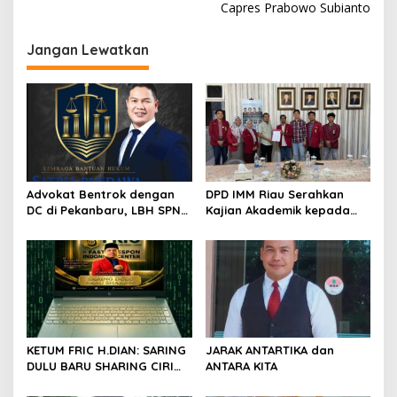
i
Capres Prabowo Subianto
g
Jangan Lewatkan
a
s
i
p
o
s
Advokat Bentrok dengan
DPD IMM Riau Serahkan
DC di Pekanbaru, LBH SPN
Kajian Akademik kepada
Desak Polda Riau Usut
DPD RI, Desak Perjuangkan
Dugaan Premanisme
Keadilan bagi Provinsi Riau
KETUM FRIC H.DIAN: SARING
JARAK ANTARTIKA dan
DULU BARU SHARING CIRI
ANTARA KITA
ORANG BIJAK BERMEDIA