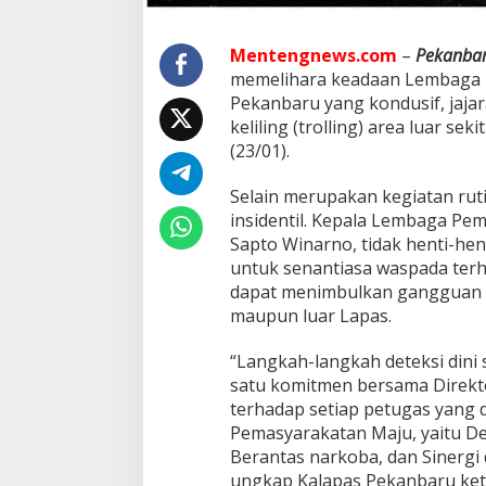
n
d
Mentengnews.com
–
Pekanba
e
t
memelihara keadaan Lembaga P
e
Pekanbaru yang kondusif, jaja
k
keliling (trolling) area luar s
s
(23/01).
i
D
i
Selain merupakan kegiatan rutin
n
insidentil. Kepala Lembaga Pe
i
Sapto Winarno, tidak henti-he
G
untuk senantiasa waspada ter
a
n
dapat menimbulkan gangguan k
g
maupun luar Lapas.
g
u
“Langkah-langkah deteksi dini 
a
satu komitmen bersama Direkt
n
K
terhadap setiap petugas yang 
a
Pemasyarakatan Maju, yaitu De
m
Berantas narkoba, dan Sinerg
t
ungkap Kalapas Pekanbaru keti
i