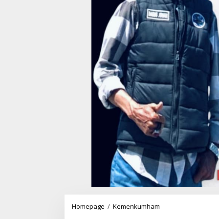
Homepage
/
Kemenkumham
P
e