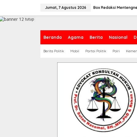
L
e
Jumat, 7 Agustus 2026
Box Redaksi Mentengn
w
a
tutup
t
i
k
Beranda
Agama
Berita
Nasional
D
e
k
Berita Politik
Mobil
Partai Politik
Polri
Keme
o
n
t
e
n