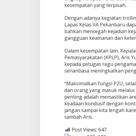
kesempatan yang terpisah.
b
Dengan adanya kegiatan trollin
Lapas Kelas IIA Pekanbaru dap
bahkan mencegah kejadian keja
gangguan keamanan dan keterti
Dalam kesempatan lain, Kepa
Pemasyarakatan (KPLP), Aris Y
kepada petugas regu pengaman
senantiasa meningkatkan pen
“Maksimalkan fungsi P2U, sel
dan orang yang masuk melalui 
penting adalah memastikan area
keadaan kondusif dengan kontr
jangan sampai kita lengah kare
tambah Aris.
Post Views:
647