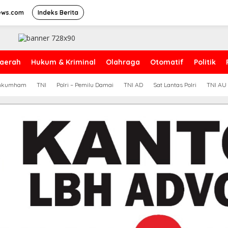
ews.com
Indeks Berita
aerah
Hukum & Kriminal
Olahraga
Otomatif
Politik
nkumham
TNI
Polri – Pemilu Damai
TNI AD
Sat Lantas Polri
TNI AU