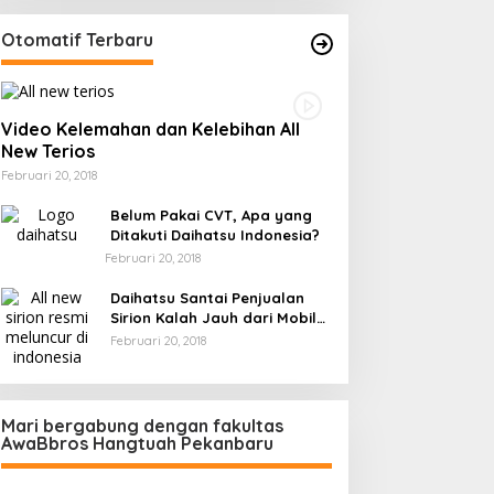
Otomatif Terbaru
Video Kelemahan dan Kelebihan All
New Terios
Februari 20, 2018
Belum Pakai CVT, Apa yang
Ditakuti Daihatsu Indonesia?
Februari 20, 2018
Daihatsu Santai Penjualan
Sirion Kalah Jauh dari Mobil
LCGC
Februari 20, 2018
Mari bergabung dengan fakultas
AwaBbros Hangtuah Pekanbaru