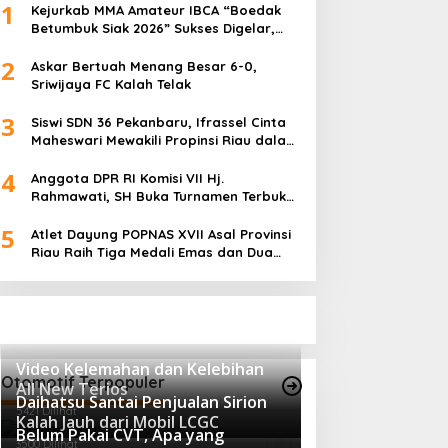
1
Kejurkab MMA Amateur IBCA “Boedak
Betumbuk Siak 2026” Sukses Digelar,
Cetak Bibit Atlet Berprestasi
2
Askar Bertuah Menang Besar 6-0,
Sriwijaya FC Kalah Telak
3
Siswi SDN 36 Pekanbaru, Ifrassel Cinta
Maheswari Mewakili Propinsi Riau dalam
O2SN tingkat Nasional 2025 di Cabor
4
Senam Putri
Anggota DPR RI Komisi VII Hj.
Rahmawati, SH Buka Turnamen Terbuka
Mini Soccer 2K25, Diikuti 29 Tim Pria dan
5
Wanita di Kalimantan Utara
Atlet Dayung POPNAS XVII Asal Provinsi
Riau Raih Tiga Medali Emas dan Dua
Perak.
Video Kelemahan dan Kelebihan
Otomotif Terpopuler
All New Terios
Daihatsu Santai Penjualan Sirion
5421 Dilihat
Kalah Jauh dari Mobil LCGC
Belum Pakai CVT, Apa yang
3500 Dilihat