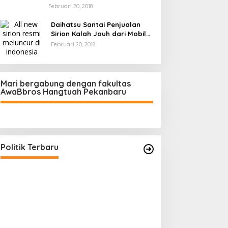
Februari 20, 2018
Daihatsu Santai Penjualan
Sirion Kalah Jauh dari Mobil
LCGC
Februari 20, 2018
Mari bergabung dengan fakultas
AwaBbros Hangtuah Pekanbaru
a
RI
Politik Terbaru
ZAHRUL FAUZI : Transisi
Pelantikan S
Kepemimpinan Golkar Riau di Era
Sekda Riau T