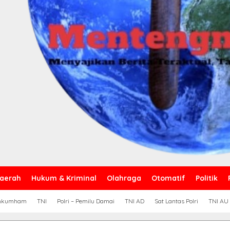
aerah
Hukum & Kriminal
Olahraga
Otomatif
Politik
nkumham
TNI
Polri – Pemilu Damai
TNI AD
Sat Lantas Polri
TNI AU