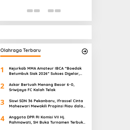
Digital
“Pejabat Jan
Di Nasional, Politik
|
Oktober 14, 2025
Di Politik
|
Septe
Kampus”
Olahraga Terbaru
1
Kejurkab MMA Amateur IBCA “Boedak
Betumbuk Siak 2026” Sukses Digelar,
Cetak Bibit Atlet Berprestasi
2
Askar Bertuah Menang Besar 6-0,
Sriwijaya FC Kalah Telak
3
Siswi SDN 36 Pekanbaru, Ifrassel Cinta
Maheswari Mewakili Propinsi Riau dalam
O2SN tingkat Nasional 2025 di Cabor
4
Senam Putri
Anggota DPR RI Komisi VII Hj.
Rahmawati, SH Buka Turnamen Terbuka
Mini Soccer 2K25, Diikuti 29 Tim Pria dan