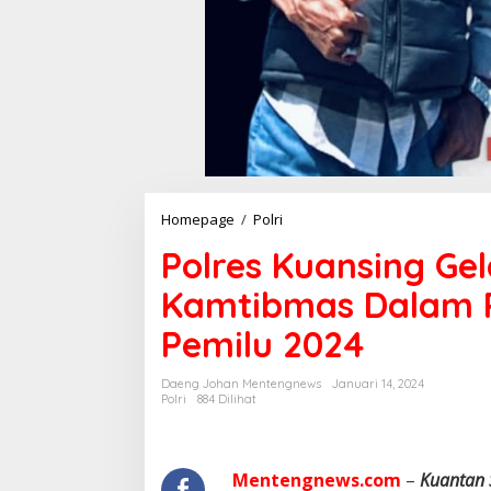
Homepage
/
Polri
P
o
Polres Kuansing Gel
l
r
Kamtibmas Dalam 
e
s
Pemilu 2024
K
u
a
Daeng Johan Mentengnews
Januari 14, 2024
n
Polri
884 Dilihat
s
i
n
g
Mentengnews.com
–
Kuantan 