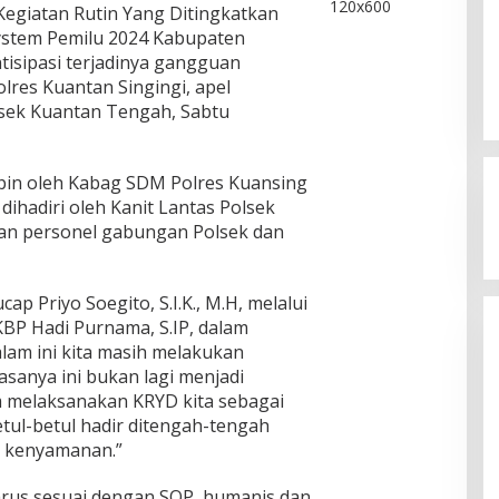
egiatan Rutin Yang Ditingkatkan
ystem Pemilu 2024 Kabupaten
isipasi terjadinya gangguan
lres Kuantan Singingi, apel
sek Kuantan Tengah, Sabtu
pin oleh Kabag SDM Polres Kuansing
dihadiri oleh Kanit Lantas Polsek
an personel gabungan Polsek dan
nbaru Tes Urine 101
Prof Sutan Nasomal: Dua Negar
gaskan Komitmen
“Jago” Siaga Perang, Presiden 
p Priyo Soegito, S.I.K., M.H, melalui
ba
Pihak Kemana?
ebruari 23, 2026
Di Politik
|
Januari 18, 2026
BP Hadi Purnama, S.IP, dalam
am ini kita masih melakukan
asanya ini bukan lagi menjadi
am melaksanakan KRYD kita sebagai
ul-betul hadir ditengah-tengah
 kenyamanan.”
rus sesuai dengan SOP, humanis dan