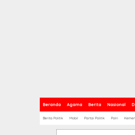
Beranda
Agama
Berita
Nasional
D
Berita Politik
Mobil
Partai Politik
Polri
Keme