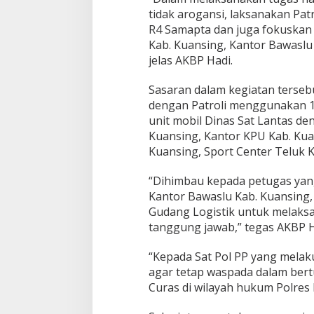
b
tidak arogansi, laksanakan P
m
R4 Samapta dan juga fokuskan 
a
s
Kab. Kuansing, Kantor Bawaslu
D
jelas AKBP Hadi.
a
l
Sasaran dalam kegiatan terseb
a
dengan Patroli menggunakan 1 
m
R
unit mobil Dinas Sat Lantas de
a
Kuansing, Kantor KPU Kab. Kua
n
Kuansing, Sport Center Teluk 
g
k
“Dihimbau kepada petugas ya
a
C
Kantor Bawaslu Kab. Kuansing,
o
Gudang Logistik untuk melaks
o
tanggung jawab,” tegas AKBP 
l
i
“Kepada Sat Pol PP yang mela
n
g
agar tetap waspada dalam bert
S
Curas di wilayah hukum Polres
y
s