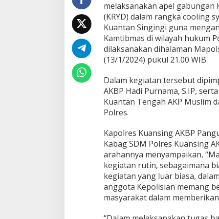
G
melaksanakan apel gabungan K
e
(KRYD) dalam rangka cooling s
l
Kuantan Singingi guna mengant
a
Kamtibmas di wilayah hukum Po
r
P
dilaksanakan dihalaman Mapol
a
(13/1/2024) pukul 21.00 WIB.
t
r
Dalam kegiatan tersebut dipim
o
AKBP Hadi Purnama, S.IP, serta 
l
i
Kuantan Tengah AKP Muslim d
K
Polres.
R
Kegaduhan Yang Membuat
Polresta Peka
Y
Sejumlah Tokoh Semakin Santer
Personel, Te
Kapolres Kuansing AKBP Panguca
D
Menjadi Buah Bibir Masyarakat
Bersih Narko
Di Politik
|
Mei 6, 2026
Di Politik, Polri
|
F
Kabag SDM Polres Kuansing AK
J
a
arahannya menyampaikan, “Mal
g
kegiatan rutin, sebagaimana bi
a
kegiatan yang luar biasa, dal
K
anggota Kepolisian memang bet
a
m
masyarakat dalam memberikan
t
i
“Dalam melaksanakan tugas ha