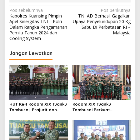
N
Pos sebelumnya
Pos berikutnya
Kapolres Kuansing Pimpin
TNI AD Berhasil Gagalkan
a
Apel Sinergitas TNI – Polri
Upaya Penyelundupan 20 Kg
v
Dalam Rangka Pengamanan
Sabu Di Perbatasan RI –
Pemilu Tahun 2024 dan
Malaysia
i
Cooling System
g
Jangan Lewatkan
a
s
i
p
o
s
HUT Ke-1 Kodam XIX Tuanku
Kodam XIX Tuanku
Tambusai, Prajurit dan
Tambusai Perkuat
Persit Khidmatkan
Kepedulian Sosial Melalui
Penghormatan di TMP
Donor Darah HUT Ke-1
Kusuma Dharma