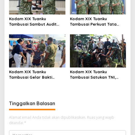
Kodam XIX Tuanku
Kodam XIX Tuanku
Tambusai Sambut Audit
Tambusai Perkuat Tata
Kinerja Itjen TNI, Ketua Tim
Kelola Aset Negara, Tim IV
Tegaskan Akurasi Data Jadi
Satgas BMN Resmi Mulai
Kunci
Penatausahaan Sesi II TA
2026
Kodam XIX Tuanku
Kodam XIX Tuanku
Tambusai Gelar Bakti
Tambusai Satukan TNI,
Kesehatan, 428 Warga Ikuti
Polri dan Masyarakat
Screening Operasi Gratis
Bersihkan Terminal AKAP
dan Pelabuhan Sei Duku
Tinggalkan Balasan
Alamat email Anda tidak akan dipublikasikan.
Ruas yang wajib
ditandai
*