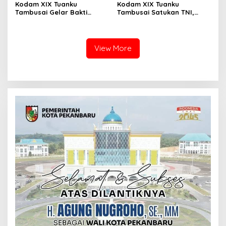
Kodam XIX Tuanku
Kodam XIX Tuanku
Tambusai Gelar Bakti
Tambusai Satukan TNI,
Kesehatan, 428 Warga Ikuti
Polri dan Masyarakat
Screening Operasi Gratis
Bersihkan Terminal AKAP
dan Pelabuhan Sei Duku
View More