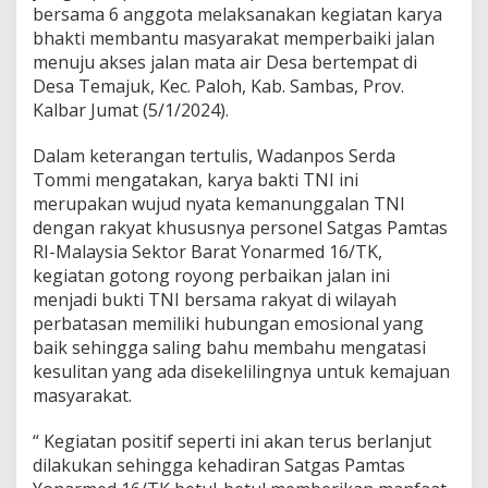
/
bersama 6 anggota melaksanakan kegiatan karya
T
bhakti membantu masyarakat memperbaiki jalan
K
menuju akses jalan mata air Desa bertempat di
B
e
Desa Temajuk, Kec. Paloh, Kab. Sambas, Prov.
r
Kalbar Jumat (5/1/2024).
s
a
Dalam keterangan tertulis, Wadanpos Serda
m
Tommi mengatakan, karya bakti TNI ini
a
M
merupakan wujud nyata kemanunggalan TNI
a
dengan rakyat khususnya personel Satgas Pamtas
s
RI-Malaysia Sektor Barat Yonarmed 16/TK,
y
kegiatan gotong royong perbaikan jalan ini
a
menjadi bukti TNI bersama rakyat di wilayah
r
a
perbatasan memiliki hubungan emosional yang
k
baik sehingga saling bahu membahu mengatasi
a
kesulitan yang ada disekelilingnya untuk kemajuan
t
masyarakat.
M
e
m
“ Kegiatan positif seperti ini akan terus berlanjut
p
dilakukan sehingga kehadiran Satgas Pamtas
e