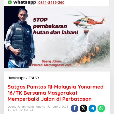
Homepage
/
TNI AD
S
a
Satgas Pamtas RI-Malaysia Yonarmed
t
g
16/TK Bersama Masyarakat
a
Memperbaiki Jalan di Perbatasan
s
P
Daeng Johan Mentengnews
Januari 5, 2024
a
TNI AD
621 Dilihat