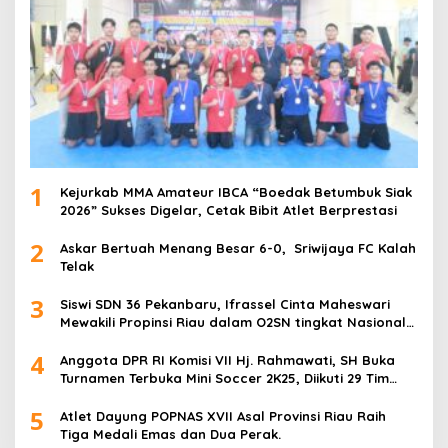
1
Kejurkab MMA Amateur IBCA “Boedak Betumbuk Siak
2026” Sukses Digelar, Cetak Bibit Atlet Berprestasi
2
Askar Bertuah Menang Besar 6-0, Sriwijaya FC Kalah
Telak
3
Siswi SDN 36 Pekanbaru, Ifrassel Cinta Maheswari
Mewakili Propinsi Riau dalam O2SN tingkat Nasional
2025 di Cabor Senam Putri
4
Anggota DPR RI Komisi VII Hj. Rahmawati, SH Buka
Turnamen Terbuka Mini Soccer 2K25, Diikuti 29 Tim
Pria dan Wanita di Kalimantan Utara
5
Atlet Dayung POPNAS XVII Asal Provinsi Riau Raih
Tiga Medali Emas dan Dua Perak.