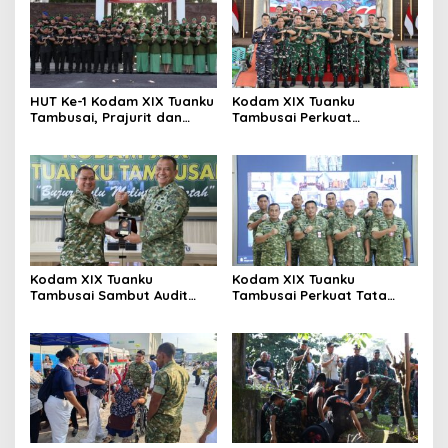
HUT Ke-1 Kodam XIX Tuanku
Kodam XIX Tuanku
Tambusai, Prajurit dan
Tambusai Perkuat
Persit Khidmatkan
Kepedulian Sosial Melalui
Penghormatan di TMP
Donor Darah HUT Ke-1
Kusuma Dharma
Kodam XIX Tuanku
Kodam XIX Tuanku
Tambusai Sambut Audit
Tambusai Perkuat Tata
Kinerja Itjen TNI, Ketua Tim
Kelola Aset Negara, Tim IV
Tegaskan Akurasi Data Jadi
Satgas BMN Resmi Mulai
Kunci
Penatausahaan Sesi II TA
2026