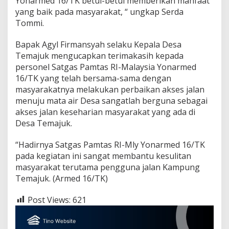
Yonarmed 16/TK betul-betul memberikan manfaat
r
yang baik pada masyarakat, “ ungkap Serda
b
a
Tommi.
i
k
Bapak Agyl Firmansyah selaku Kepala Desa
i
Temajuk mengucapkan terimakasih kepada
J
personel Satgas Pamtas RI-Malaysia Yonarmed
a
l
16/TK yang telah bersama-sama dengan
a
masyarakatnya melakukan perbaikan akses jalan
n
menuju mata air Desa sangatlah berguna sebagai
d
akses jalan keseharian masyarakat yang ada di
i
Desa Temajuk.
P
e
r
“Hadirnya Satgas Pamtas RI-Mly Yonarmed 16/TK
b
pada kegiatan ini sangat membantu kesulitan
a
masyarakat terutama pengguna jalan Kampung
t
Temajuk. (Armed 16/TK)
a
s
a
Post Views:
621
n