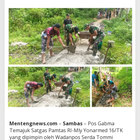
m
t
a
s
R
I
-
M
a
l
a
y
s
i
a
Y
o
n
a
r
m
e
Mentengnews.com
–
Sambas
– Pos Gabma
d
Temajuk Satgas Pamtas RI-Mly Yonarmed 16/TK
1
6
yang dipimpin oleh Wadanpos Serda Tommi