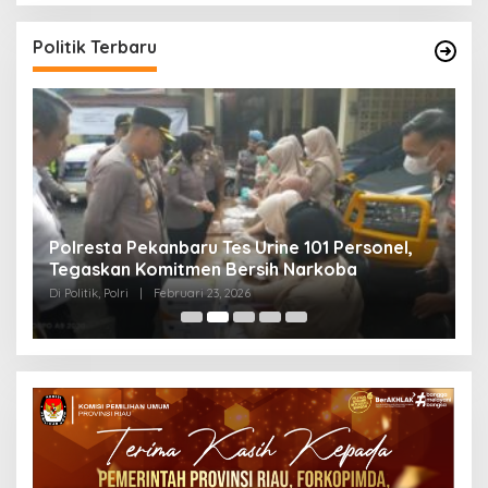
Politik Terbaru
Polresta Pekanbaru Tes Urine 101 Personel,
P
Tegaskan Komitmen Bersih Narkoba
S
Di Politik, Polri
|
Februari 23, 2026
Di 