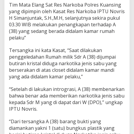
k
Tim Mata Elang Sat Res Narkoba Polres Kuansing
P
yang dipimpin oleh Kasat Res Narkoba IPTU Novris
i
H Simanjuntak, S.H.,M.H, selanjutnya sekira pukul
d
a
03.30 WIB melakukan penangkapan terhadap A
n
(38) yang sedang berada didalam kamar rumah
a
pelaku”
N
a
Tersangka ini kata Kasat, “Saat dilakukan
r
k
penggeledahan Rumah milik Sdr A (38) dijumpai
o
butiran kristal diduga narkotika jenis sabu yang
t
berserakan di atas closet didalam kamar mandi
i
yang ada didalam kamar pelaku,”
k
a
J
“Setelah di lakukan intrograsi, A (38) membenarkan
e
bahwa benar ada memberikan narkotika jenis sabu
n
kepada Sdr M yang di dapat dari W (DPO),” ungkap
i
IPTU Novris.
s
S
a
“Dari tersangka A (38) barang bukti yang
b
diamankan yakni 1 (satu) bungkus plastik yang
u