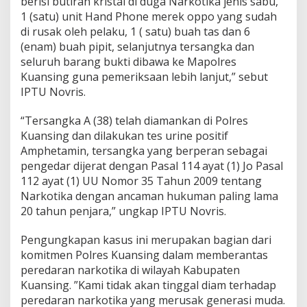
berisi butiran kristal di duga Narkotika jenis sabu,
d
1 (satu) unit Hand Phone merek oppo yang sudah
i
D
di rusak oleh pelaku, 1 ( satu) buah tas dan 6
e
(enam) buah pipit, selanjutnya tersangka dan
s
seluruh barang bukti dibawa ke Mapolres
a
Kuansing guna pemeriksaan lebih lanjut,” sebut
S
IPTU Novris.
a
k
o
“Tersangka A (38) telah diamankan di Polres
P
Kuansing dan dilakukan tes urine positif
a
Amphetamin, tersangka yang berperan sebagai
n
pengedar dijerat dengan Pasal 114 ayat (1) Jo Pasal
g
e
112 ayat (1) UU Nomor 35 Tahun 2009 tentang
a
Narkotika dengan ancaman hukuman paling lama
n
20 tahun penjara,” ungkap IPTU Novris.
Pengungkapan kasus ini merupakan bagian dari
komitmen Polres Kuansing dalam memberantas
peredaran narkotika di wilayah Kabupaten
Kuansing. ”Kami tidak akan tinggal diam terhadap
peredaran narkotika yang merusak generasi muda.