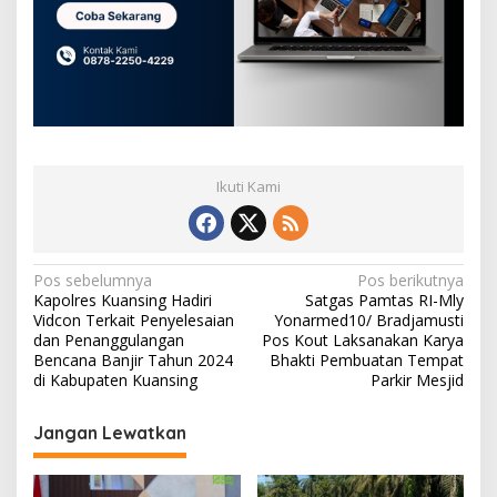
Ikuti Kami
N
Pos sebelumnya
Pos berikutnya
Kapolres Kuansing Hadiri
Satgas Pamtas RI-Mly
a
Vidcon Terkait Penyelesaian
Yonarmed10/ Bradjamusti
v
dan Penanggulangan
Pos Kout Laksanakan Karya
Bencana Banjir Tahun 2024
Bhakti Pembuatan Tempat
i
di Kabupaten Kuansing
Parkir Mesjid
g
Jangan Lewatkan
a
s