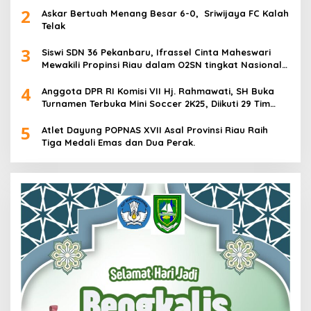
2
Askar Bertuah Menang Besar 6-0, Sriwijaya FC Kalah
Telak
3
Siswi SDN 36 Pekanbaru, Ifrassel Cinta Maheswari
Mewakili Propinsi Riau dalam O2SN tingkat Nasional
2025 di Cabor Senam Putri
4
Anggota DPR RI Komisi VII Hj. Rahmawati, SH Buka
Turnamen Terbuka Mini Soccer 2K25, Diikuti 29 Tim
Pria dan Wanita di Kalimantan Utara
5
Atlet Dayung POPNAS XVII Asal Provinsi Riau Raih
Tiga Medali Emas dan Dua Perak.