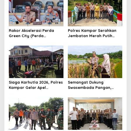
i
p
o
s
Rakor Akselerasi Perda
Polres Kampar Serahkan
Green City (Perda
Jembatan Merah Putih
Lingkungan) Kota
Presisi Hasil Renovasi ke
Pekanbaru Bersama Dinas
Warga Pulau Jambu Kuok
Lingkungan Hidup Kota
Pekanbaru dan Tim Pakar
Siaga Karhutla 2026, Polres
Semangat Dukung
Kampar Gelar Apel
Swasembada Pangan,
Bersama TNI dan Instansi
Kapolsek Kampar Turun
Terkait
Langsung Panen Jagung di
Sendayan