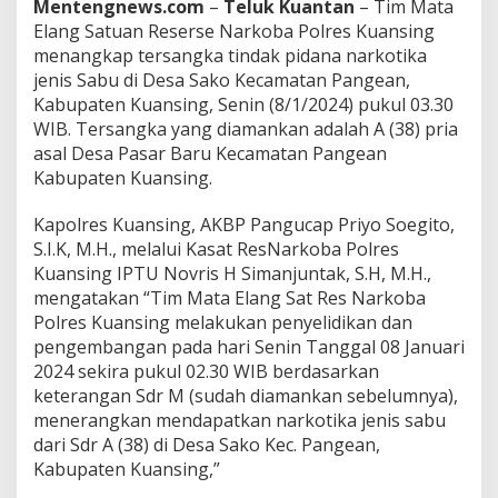
a
Mentengnews.com
–
Teluk Kuantan
– Tim Mata
n
Elang Satuan Reserse Narkoba Polres Kuansing
s
menangkap tersangka tindak pidana narkotika
i
jenis Sabu di Desa Sako Kecamatan Pangean,
n
Kabupaten Kuansing, Senin (8/1/2024) pukul 03.30
g
B
WIB. Tersangka yang diamankan adalah A (38) pria
e
asal Desa Pasar Baru Kecamatan Pangean
k
Kabupaten Kuansing.
u
k
Kapolres Kuansing, AKBP Pangucap Priyo Soegito,
T
e
S.I.K, M.H., melalui Kasat ResNarkoba Polres
r
Kuansing IPTU Novris H Simanjuntak, S.H, M.H.,
s
mengatakan “Tim Mata Elang Sat Res Narkoba
a
Polres Kuansing melakukan penyelidikan dan
n
g
pengembangan pada hari Senin Tanggal 08 Januari
k
2024 sekira pukul 02.30 WIB berdasarkan
a
keterangan Sdr M (sudah diamankan sebelumnya),
T
menerangkan mendapatkan narkotika jenis sabu
i
dari Sdr A (38) di Desa Sako Kec. Pangean,
n
d
Kabupaten Kuansing,”
a