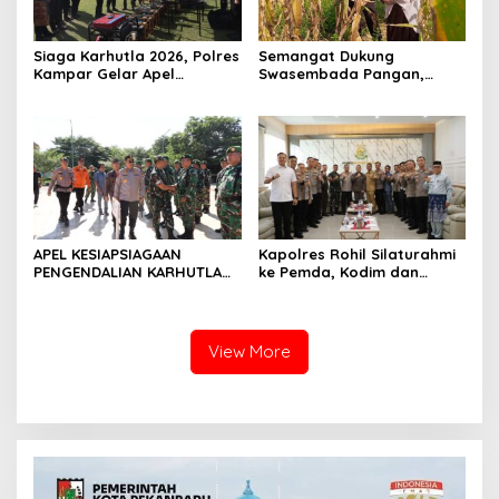
Siaga Karhutla 2026, Polres
Semangat Dukung
Kampar Gelar Apel
Swasembada Pangan,
Bersama TNI dan Instansi
Kapolsek Kampar Turun
Terkait
Langsung Panen Jagung di
Sendayan
APEL KESIAPSIAGAAN
Kapolres Rohil Silaturahmi
PENGENDALIAN KARHUTLA
ke Pemda, Kodim dan
KABUPATEN ROKAN HILIR
Kejari, Perkuat Sinergitas
TAHUN 2026, PERKUAT
dan Soliditas Antar Instansi
SINERGI HADAPI MUSIM
KEMARAU DAN POTENSI EL
View More
NINO