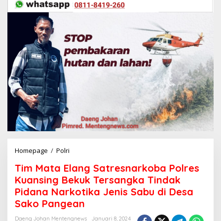
Homepage
/
Polri
T
i
Tim Mata Elang Satresnarkoba Polres
m
M
Kuansing Bekuk Tersangka Tindak
a
Pidana Narkotika Jenis Sabu di Desa
t
Sako Pangean
a
E
Daeng Johan Mentengnews
Januari 8, 2024