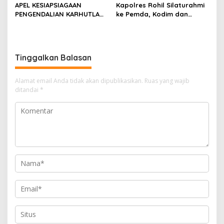
APEL KESIAPSIAGAAN
Kapolres Rohil Silaturahmi
PENGENDALIAN KARHUTLA
ke Pemda, Kodim dan
KABUPATEN ROKAN HILIR
Kejari, Perkuat Sinergitas
TAHUN 2026, PERKUAT
dan Soliditas Antar Instansi
SINERGI HADAPI MUSIM
KEMARAU DAN POTENSI EL
Tinggalkan Balasan
NINO
Alamat email Anda tidak akan dipublikasikan.
Ruas yang wajib
ditandai
*