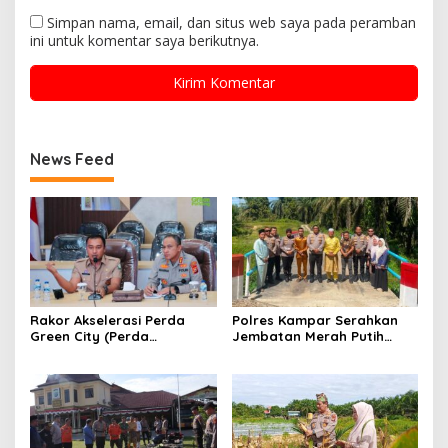
Simpan nama, email, dan situs web saya pada peramban
ini untuk komentar saya berikutnya.
News Feed
Rakor Akselerasi Perda
Polres Kampar Serahkan
Green City (Perda
Jembatan Merah Putih
Lingkungan) Kota
Presisi Hasil Renovasi ke
Pekanbaru Bersama Dinas
Warga Pulau Jambu Kuok
Lingkungan Hidup Kota
Pekanbaru dan Tim Pakar