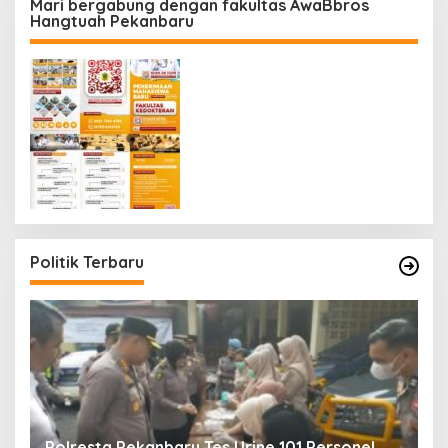
Mari bergabung dengan fakultas AwaBbros
Hangtuah Pekanbaru
Politik Terbaru
Polresta Pekanbaru Tes Urine 101 Personel,
P