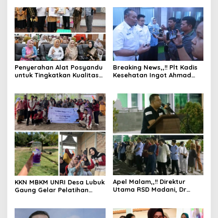
Penyerahan Alat Posyandu
Breaking News,,!! Plt Kadis
untuk Tingkatkan Kualitas
Kesehatan Ingot Ahmad
Hidup Balita di Kecamatan
Hutasuhut Kunjungi RSD
Mandau
Madani, Ingot : Pelayanan
Harus Ditingkatkan
Apel Malam,,!! Direktur
KKN MBKM UNRI Desa Lubuk
Utama RSD Madani, Dr
Gaung Gelar Pelatihan
Arnaldo Eka Putra SpPD
Pemanfaatan Bunga
Memberikan Pengarahan
Telang dan Bagi Bibit
Kepada Seluruh
Bunga Telang