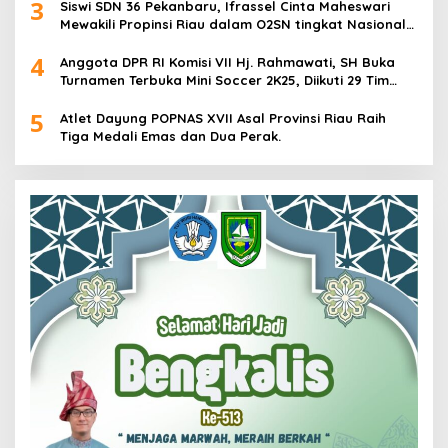
3
Siswi SDN 36 Pekanbaru, Ifrassel Cinta Maheswari
Mewakili Propinsi Riau dalam O2SN tingkat Nasional
2025 di Cabor Senam Putri
4
Anggota DPR RI Komisi VII Hj. Rahmawati, SH Buka
Turnamen Terbuka Mini Soccer 2K25, Diikuti 29 Tim
Pria dan Wanita di Kalimantan Utara
5
Atlet Dayung POPNAS XVII Asal Provinsi Riau Raih
Tiga Medali Emas dan Dua Perak.