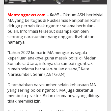
s
P
a
n
Mentengnews.com
–
Rohil
– Oknum ASN berinisial
i
MA yang bertugas di Puskesmas Panipahan Rohil
p
diduga pernah tidak ngantor selama berbulan-
a
bulan. Informasi tersebut disampaikan oleh
h
seorang narasumber yang enggan disebutkan
a
n
namanya.
R
o
“tahun 2022 kemarin MA mengurus segala
h
keperluan anaknya guna masuk polisi di Medan
i
Sumatera Utara, infonya dia sampai ngontrak
l
S
rumah selama berbulan-bulan disana,” Kata
e
Narasumber. Senin (22/1/2024)
r
i
Ditambahkan narasumber selain kebiasaan MA
n
yang sering bolos ngantor, MA juga diketahui
g
B
membuka praktek Bidan dirumahnya yang diduga
o
tidak memiliki izin.
l
o