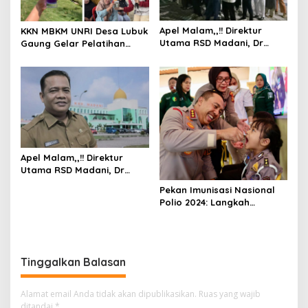
Apel Malam,,!! Direktur
KKN MBKM UNRI Desa Lubuk
Utama RSD Madani, Dr
Gaung Gelar Pelatihan
Arnaldo Eka Putra SpPD
Pemanfaatan Bunga
Memberikan Pengarahan
Telang dan Bagi Bibit
Kepada Seluruh
Bunga Telang
Pegawainya.
Apel Malam,,!! Direktur
Utama RSD Madani, Dr
Arnaldo Eka Putra SpPD
Pekan Imunisasi Nasional
Memberikan Pengarahan
Polio 2024: Langkah
Kepada Seluruh
Bersama Mewujudkan
Pegawainya.
Generasi Sehat
Tinggalkan Balasan
Alamat email Anda tidak akan dipublikasikan.
Ruas yang wajib
ditandai
*