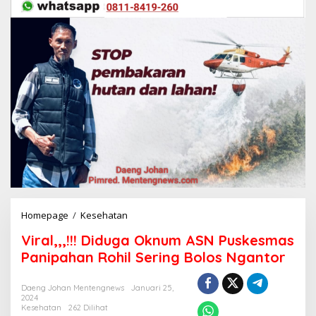
Homepage
/
Kesehatan
V
i
Viral,,,!!! Diduga Oknum ASN Puskesmas
r
a
Panipahan Rohil Sering Bolos Ngantor
l
,
Daeng Johan Mentengnews
Januari 25,
,
2024
,
Kesehatan
262 Dilihat