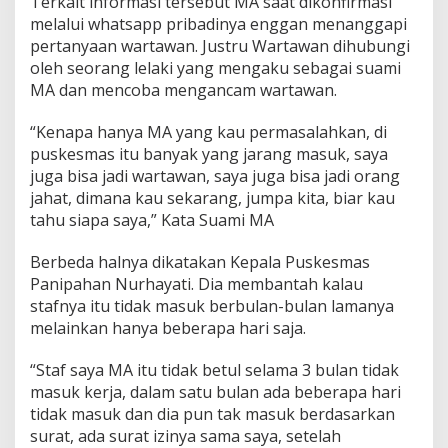
Terkait informasi tersebut MA saat dikonfirmasi
s
melalui whatsapp pribadinya enggan menanggapi
N
g
pertanyaan wartawan. Justru Wartawan dihubungi
a
oleh seorang lelaki yang mengaku sebagai suami
n
MA dan mencoba mengancam wartawan.
t
o
“Kenapa hanya MA yang kau permasalahkan, di
r
puskesmas itu banyak yang jarang masuk, saya
juga bisa jadi wartawan, saya juga bisa jadi orang
jahat, dimana kau sekarang, jumpa kita, biar kau
tahu siapa saya,” Kata Suami MA
Berbeda halnya dikatakan Kepala Puskesmas
Panipahan Nurhayati. Dia membantah kalau
stafnya itu tidak masuk berbulan-bulan lamanya
melainkan hanya beberapa hari saja.
“Staf saya MA itu tidak betul selama 3 bulan tidak
masuk kerja, dalam satu bulan ada beberapa hari
tidak masuk dan dia pun tak masuk berdasarkan
surat, ada surat izinya sama saya, setelah