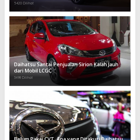
5420 Dilihat
Daihatsu Santai Penjualan Sirion Kalah Jauh
dari Mobil LCGC
3498 Dilihat
Belum Pakai CVT, Apa yang Ditakuti Daihatsu