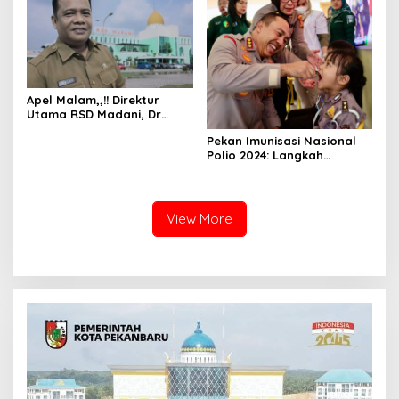
Pegawainya.
Apel Malam,,!! Direktur
Utama RSD Madani, Dr
Arnaldo Eka Putra SpPD
Pekan Imunisasi Nasional
Memberikan Pengarahan
Polio 2024: Langkah
Kepada Seluruh
Bersama Mewujudkan
Pegawainya.
Generasi Sehat
View More