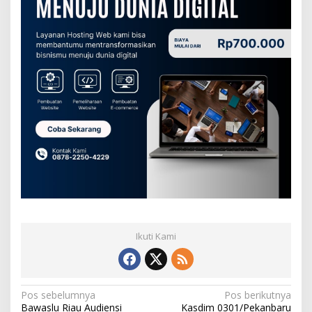
Ikuti Kami
N
Pos sebelumnya
Pos berikutnya
Bawaslu Riau Audiensi
Kasdim 0301/Pekanbaru