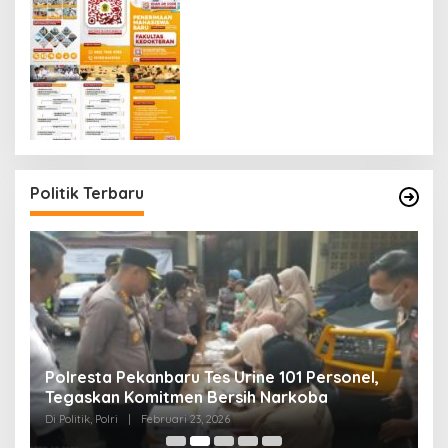
Politik Terbaru
Polresta Pekanbaru Tes Urine 101 Personel,
P
Tegaskan Komitmen Bersih Narkoba
S
Di Politik, Polri
|
Februari 23, 2026
Di 