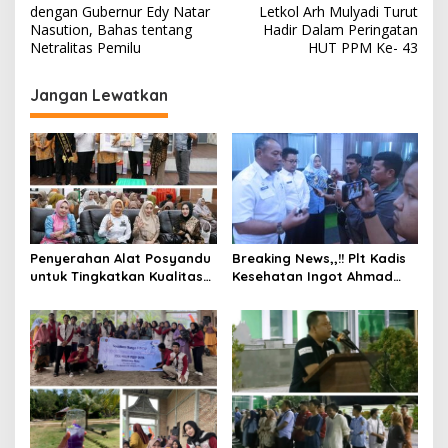
a
dengan Gubernur Edy Natar
Letkol Arh Mulyadi Turut
v
Nasution, Bahas tentang
Hadir Dalam Peringatan
Netralitas Pemilu
HUT PPM Ke- 43
i
g
Jangan Lewatkan
a
s
i
p
o
s
Penyerahan Alat Posyandu
Breaking News,,!! Plt Kadis
untuk Tingkatkan Kualitas
Kesehatan Ingot Ahmad
Hidup Balita di Kecamatan
Hutasuhut Kunjungi RSD
Mandau
Madani, Ingot : Pelayanan
Harus Ditingkatkan