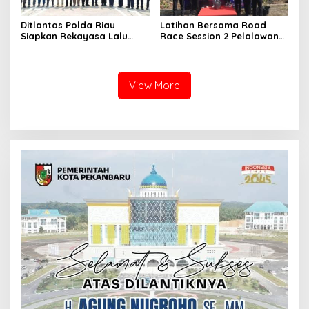
Ditlantas Polda Riau
Latihan Bersama Road
Siapkan Rekayasa Lalu
Race Session 2 Pelalawan
Lintas untuk Pekerjaan
Sukses Digelar, Wadah
Sambungan Tol Permai–Tol
Pembinaan Pembalap
Lingkar Pekanbaru,
Muda, Cegah Balap Liar
Keselamatan Masyarakat
dan Gerakkan Ekonomi
View More
Jadi Prioritas
UMKM