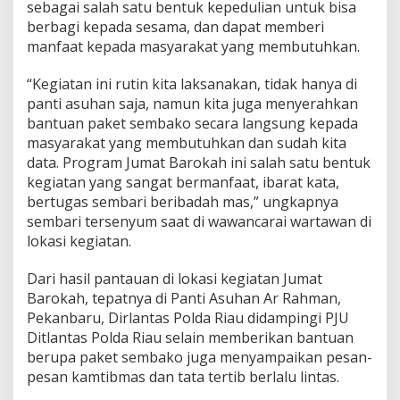
m
sebagai salah satu bentuk kepedulian untuk bisa
a
berbagi kepada sesama, dan dapat memberi
n
manfaat kepada masyarakat yang membutuhkan.
D
a
“Kegiatan ini rutin kita laksanakan, tidak hanya di
l
a
panti asuhan saja, namun kita juga menyerahkan
m
bantuan paket sembako secara langsung kepada
R
masyarakat yang membutuhkan dan sudah kita
a
data. Program Jumat Barokah ini salah satu bentuk
n
kegiatan yang sangat bermanfaat, ibarat kata,
g
k
bertugas sembari beribadah mas,” ungkapnya
a
sembari tersenyum saat di wawancarai wartawan di
C
lokasi kegiatan.
o
o
Dari hasil pantauan di lokasi kegiatan Jumat
l
i
Barokah, tepatnya di Panti Asuhan Ar Rahman,
n
Pekanbaru, Dirlantas Polda Riau didampingi PJU
g
Ditlantas Polda Riau selain memberikan bantuan
S
berupa paket sembako juga menyampaikan pesan-
y
s
pesan kamtibmas dan tata tertib berlalu lintas.
t