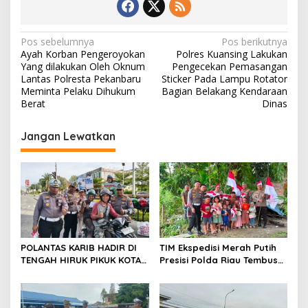
N
Pos sebelumnya
Pos berikutnya
Ayah Korban Pengeroyokan
Polres Kuansing Lakukan
a
Yang dilakukan Oleh Oknum
Pengecekan Pemasangan
v
Lantas Polresta Pekanbaru
Sticker Pada Lampu Rotator
Meminta Pelaku Dihukum
Bagian Belakang Kendaraan
i
Berat
Dinas
g
Jangan Lewatkan
a
s
i
p
o
s
POLANTAS KARIB HADIR DI
TIM Ekspedisi Merah Putih
TENGAH HIRUK PIKUK KOTA
Presisi Polda Riau Tembus
PEKANBARU, DITLANTAS
Pedalaman Talang Mamak
POLDA RIAU KOBARKAN
Kobarkan Semangat Merah
SEMANGAT KESELAMATAN,
Putih Hadirkan Kepedulian