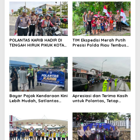
POLANTAS KARIB HADIR DI
TIM Ekspedisi Merah Putih
TENGAH HIRUK PIKUK KOTA
Presisi Polda Riau Tembus
PEKANBARU, DITLANTAS
Pedalaman Talang Mamak
POLDA RIAU KOBARKAN
Kobarkan Semangat Merah
SEMANGAT KESELAMATAN,
Putih Hadirkan Kepedulian
NASIONALISME DAN GREEN
Nyata untuk Negeri
POLICING JELANG HUT KE-81
RI
Bayar Pajak Kendaraan Kini
Apresiasi dan Terima Kasih
Lebih Mudah, Satlantas
untuk Polantas, Tetap
Polres Kampar Ajak
Mengabdi di Tengah
Masyarakat Manfaatkan
Guyuran Hujan
Program Pemutihan