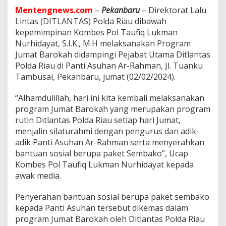
S
Mentengnews.com
–
Pekanbaru
– Direktorat Lalu
e
m
Lintas (DITLANTAS) Polda Riau dibawah
b
kepemimpinan Kombes Pol Taufiq Lukman
a
Nurhidayat, S.I.K., M.H melaksanakan Program
k
Jumat Barokah didampingi Pejabat Utama Ditlantas
o
Polda Riau di Panti Asuhan Ar-Rahman, Jl. Tuanku
K
e
Tambusai, Pekanbaru, jumat (02/02/2024).
P
a
“Alhamdulillah, hari ini kita kembali melaksanakan
n
program Jumat Barokah yang merupakan program
t
rutin Ditlantas Polda Riau setiap hari Jumat,
i
A
menjalin silaturahmi dengan pengurus dan adik-
s
adik Panti Asuhan Ar-Rahman serta menyerahkan
u
bantuan sosial berupa paket Sembako”, Ucap
h
Kombes Pol Taufiq Lukman Nurhidayat kepada
a
n
awak media.
A
r
Penyerahan bantuan sosial berupa paket sembako
R
kepada Panti Asuhan tersebut dikemas dalam
a
program Jumat Barokah oleh Ditlantas Polda Riau
h