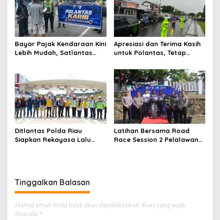
NASIONALISME DAN GREEN
Nyata untuk Negeri
POLICING JELANG HUT KE-81
RI
Bayar Pajak Kendaraan Kini
Apresiasi dan Terima Kasih
Lebih Mudah, Satlantas
untuk Polantas, Tetap
Polres Kampar Ajak
Mengabdi di Tengah
Masyarakat Manfaatkan
Guyuran Hujan
Program Pemutihan
Ditlantas Polda Riau
Latihan Bersama Road
Siapkan Rekayasa Lalu
Race Session 2 Pelalawan
Lintas untuk Pekerjaan
Sukses Digelar, Wadah
Sambungan Tol Permai–Tol
Pembinaan Pembalap
Lingkar Pekanbaru,
Muda, Cegah Balap Liar
Keselamatan Masyarakat
dan Gerakkan Ekonomi
Tinggalkan Balasan
Jadi Prioritas
UMKM
Alamat email Anda tidak akan dipublikasikan.
Ruas yang wajib
ditandai
*