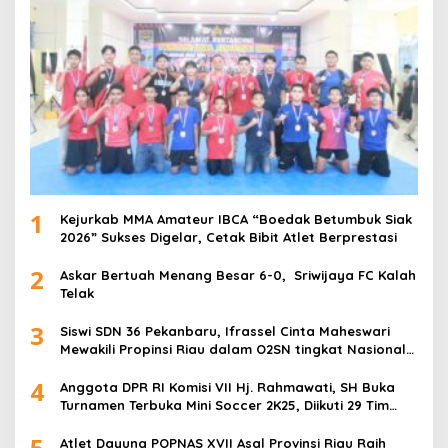
1
Kejurkab MMA Amateur IBCA “Boedak Betumbuk Siak
2026” Sukses Digelar, Cetak Bibit Atlet Berprestasi
2
Askar Bertuah Menang Besar 6-0, Sriwijaya FC Kalah
Telak
3
Siswi SDN 36 Pekanbaru, Ifrassel Cinta Maheswari
Mewakili Propinsi Riau dalam O2SN tingkat Nasional
2025 di Cabor Senam Putri
4
Anggota DPR RI Komisi VII Hj. Rahmawati, SH Buka
Turnamen Terbuka Mini Soccer 2K25, Diikuti 29 Tim
Pria dan Wanita di Kalimantan Utara
5
Atlet Dayung POPNAS XVII Asal Provinsi Riau Raih