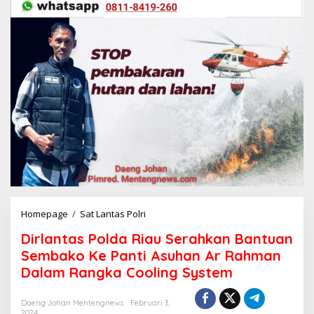
Homepage
/
Sat Lantas Polri
D
i
Dirlantas Polda Riau Serahkan Bantuan
r
l
Sembako Ke Panti Asuhan Ar Rahman
a
Dalam Rangka Cooling System
n
t
a
Daeng Johan Mentengnews
Februari 3,
2024