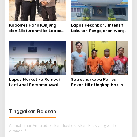
Kapolres Rohil Kunjungi
Lapas Pekanbaru Intensif
dan Silaturahmi ke Lapas
Lakukan Pengejaran Warga
Kelas IIA Bagan Siapiapi,
Binaan yang Melarikan Diri,
Perkuat Sinergitas dan
Libatkan Tim Gabungan
Kolaborasi Antar instansi
Lapas, Kanwil, dan
Kepolisian
Lapas Narkotika Rumbai
Satresnarkoba Polres
Ikuti Apel Bersama Awal
Rokan Hilir Ungkap Kasus
Bulan Kementerian
Peredaran Sabu 8,8 Gram,
Dua Tersangka Diamankan
Tinggalkan Balasan
Alamat email Anda tidak akan dipublikasikan.
Ruas yang wajib
ditandai
*