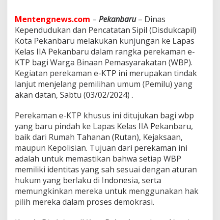
a
p
Mentengnews.com
–
Pekanbaru
– Dinas
a
s
Kependudukan dan Pencatatan Sipil (Disdukcapil)
P
Kota Pekanbaru melakukan kunjungan ke Lapas
e
Kelas IIA Pekanbaru dalam rangka perekaman e-
k
KTP bagi Warga Binaan Pemasyarakatan (WBP).
a
Kegiatan perekaman e-KTP ini merupakan tindak
n
b
lanjut menjelang pemilihan umum (Pemilu) yang
a
akan datan, Sabtu (03/02/2024) .
r
u
Perekaman e-KTP khusus ini ditujukan bagi wbp
U
yang baru pindah ke Lapas Kelas IIA Pekanbaru,
n
t
baik dari Rumah Tahanan (Rutan), Kejaksaan,
u
maupun Kepolisian. Tujuan dari perekaman ini
k
adalah untuk memastikan bahwa setiap WBP
P
memiliki identitas yang sah sesuai dengan aturan
e
r
hukum yang berlaku di Indonesia, serta
e
memungkinkan mereka untuk menggunakan hak
k
pilih mereka dalam proses demokrasi.
a
m