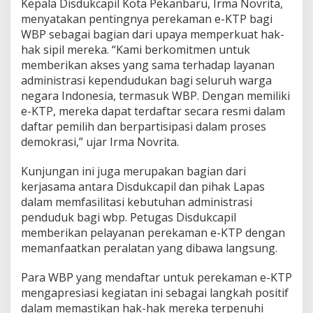
Kepala Disdukcapil Kota Pekanbaru, Irma Novrita,
a
n
menyatakan pentingnya perekaman e-KTP bagi
E
WBP sebagai bagian dari upaya memperkuat hak-
-
hak sipil mereka. “Kami berkomitmen untuk
K
memberikan akses yang sama terhadap layanan
T
administrasi kependudukan bagi seluruh warga
P
B
negara Indonesia, termasuk WBP. Dengan memiliki
a
e-KTP, mereka dapat terdaftar secara resmi dalam
g
daftar pemilih dan berpartisipasi dalam proses
i
demokrasi,” ujar Irma Novrita.
W
B
P
Kunjungan ini juga merupakan bagian dari
kerjasama antara Disdukcapil dan pihak Lapas
dalam memfasilitasi kebutuhan administrasi
penduduk bagi wbp. Petugas Disdukcapil
memberikan pelayanan perekaman e-KTP dengan
memanfaatkan peralatan yang dibawa langsung.
Para WBP yang mendaftar untuk perekaman e-KTP
mengapresiasi kegiatan ini sebagai langkah positif
dalam memastikan hak-hak mereka terpenuhi