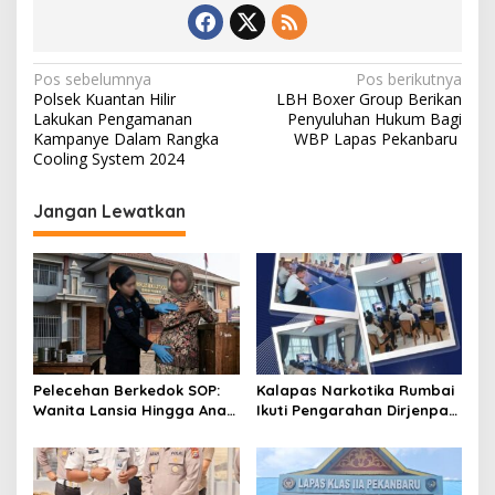
N
Pos sebelumnya
Pos berikutnya
Polsek Kuantan Hilir
LBH Boxer Group Berikan
a
Lakukan Pengamanan
Penyuluhan Hukum Bagi
v
Kampanye Dalam Rangka
WBP Lapas Pekanbaru
Cooling System 2024
i
g
Jangan Lewatkan
a
s
i
p
o
s
Pelecehan Berkedok SOP:
Kalapas Narkotika Rumbai
Wanita Lansia Hingga Anak
Ikuti Pengarahan Dirjenpas,
Digerayangi, Agus
Fokus Penguatan Integritas
Andrianto Desak Segera
dan Persiapan Remisi 17
Copot Kalapas!
Agustus