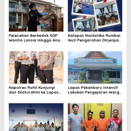
Pelecehan Berkedok SOP:
Kalapas Narkotika Rumbai
Wanita Lansia Hingga Anak
Ikuti Pengarahan Dirjenpas,
Digerayangi, Agus
Fokus Penguatan Integritas
Andrianto Desak Segera
dan Persiapan Remisi 17
Copot Kalapas!
Agustus
Kapolres Rohil Kunjungi
Lapas Pekanbaru Intensif
dan Silaturahmi ke Lapas
Lakukan Pengejaran Warga
Kelas IIA Bagan Siapiapi,
Binaan yang Melarikan Diri,
Perkuat Sinergitas dan
Libatkan Tim Gabungan
Kolaborasi Antar instansi
Lapas, Kanwil, dan
Kepolisian