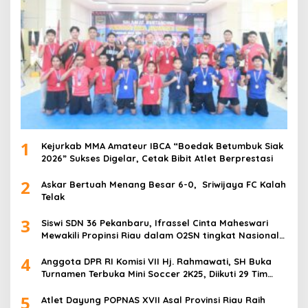
1
Kejurkab MMA Amateur IBCA “Boedak Betumbuk Siak
2026” Sukses Digelar, Cetak Bibit Atlet Berprestasi
2
Askar Bertuah Menang Besar 6-0, Sriwijaya FC Kalah
Telak
3
Siswi SDN 36 Pekanbaru, Ifrassel Cinta Maheswari
Mewakili Propinsi Riau dalam O2SN tingkat Nasional
2025 di Cabor Senam Putri
4
Anggota DPR RI Komisi VII Hj. Rahmawati, SH Buka
Turnamen Terbuka Mini Soccer 2K25, Diikuti 29 Tim
Pria dan Wanita di Kalimantan Utara
5
Atlet Dayung POPNAS XVII Asal Provinsi Riau Raih