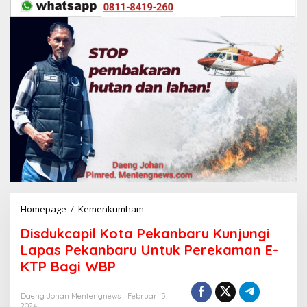
Homepage
/
Kemenkumham
D
i
Disdukcapil Kota Pekanbaru Kunjungi
s
d
Lapas Pekanbaru Untuk Perekaman E-
u
KTP Bagi WBP
k
c
a
Daeng Johan Mentengnews
Februari 5,
2024