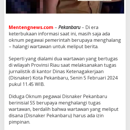
M
u
f
l
i
Mentengnews.com
–
Pekanbaru
– Di era
h
u
keterbukaan informasi saat ini, masih saja ada
n
oknum pegawai pemerintah berupaya menghalang
S
– halangi wartawan untuk meliput berita.
,
S
Seperti yang dialami dua wartawan yang bertugas
T
P
di wilayah Provinsi Riau saat melaksanakan tugas
.
jurnalistik di kantor Dinas Ketenagakerjaan
M
(Disnaker) Kota Pekanbaru, Senin 5 Februari 2024
,
pukul 11.45 WIB.
A
P
E
Diduga Oknum pegawai Disnaker Pekanbaru
v
berinisial SS berupaya menghalangi tugas
a
wartawan, berdalih bahwa wartawan yang meliput
l
disana (Disnaker Pekanbaru) harus ada izin
u
a
pimpinan.
s