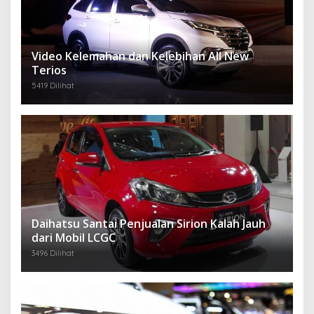
Video Kelemahan dan Kelebihan All New
Terios
5419 Dilihat
Daihatsu Santai Penjualan Sirion Kalah Jauh
dari Mobil LCGC
3496 Dilihat