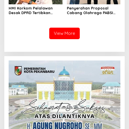
HMI Korkom Pelalawan
Penyerahan Proposal
Desak DPRD Tertibkan
Cabang Olahraga PABSI
Pelayanan Rumah Sakit di
Kepada Kabid Organisasi
Pelalawan
KONI Kota Pekanbaru.
View More