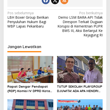
N
Pos sebelumnya
Pos berikutnya
LBH Boxer Group Berikan
Demo LSM BARA-API Tidak
a
Penyuluhan Hukum Bagi
Direspon Terkait Dugaan
v
WBP Lapas Pekanbaru
Korupsi di Kementrian PUPR
BWS III, Aksi Berlanjut Ke
i
Kejagung RI
g
Jangan Lewatkan
a
s
i
p
o
s
Rapat Dengar Pendapat
TUTUP SEKOLAH PLAYGROUP
(RDP) Komisi IV DPRD Kota
DJUWITA! ADA APA HENDRI
Batam terkait polemik
ARULAN BELA MATI-MATIAN ?
Sekolah Djuwita