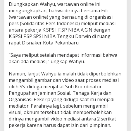
i
Diungkapkan Wahyu, wartawan online ini
K
mengungkapkan, bahwa dirinya bersama Edi
i
(wartawan online) yang bernaung di organisasi
n
e
pers (Solidaritas Pers Indonesia) meliput mediasi
r
antara pekerja K.SPSI F.SP NIBA A.G.N dengan
j
K.SPSI F.SP SPSI NIBA Tengku Darwin di ruang
a
rapat Disnaker Kota Pekanbaru.
D
i
s
“Saya meliput setelah mendapat informasi bahwa
n
akan ada mediasi,” ungkap Wahyu.
a
k
Namun, lanjut Wahyu ia malah tidak diperbolehkan
e
mengambil gambar dan video saat proses mediasi
r
K
oleh SS diduga menjabat Sub Koordinator
o
Pengupahan Jaminan Sosial, Tenaga Kerja dan
t
Organisasi Pekerja yang diduga saat itu menjadi
a
mediator. Parahnya lagi, sebelum mengambil
P
visual, oknum tersebut tidak memperbolehkan
e
k
dirinya mengambil video mediasi antara 2 serikat
a
pekerja karena harus dapat izin dari pimpinan.
n