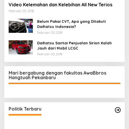
Video Kelemahan dan Kelebihan All New Terios
Februari 20, 2018
Belum Pakai CVT, Apa yang Ditakuti
Daihatsu Indonesia?
Februari 20, 2018
Daihatsu Santai Penjualan Sirion Kalah
Jauh dari Mobil LCGC
Februari 20, 2018
Mari bergabung dengan fakultas AwaBbros
Hangtuah Pekanbaru
Polresta Pekanbaru Tes Urine 101 Personel,
Tegaskan Komitmen Bersih Narkoba
Di Politik, Polri
|
Februari 23, 2026
Politik Terbaru