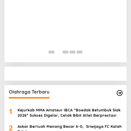
P
S
Di 
Olahraga Terbaru
1
Kejurkab MMA Amateur IBCA “Boedak Betumbuk Siak
2026” Sukses Digelar, Cetak Bibit Atlet Berprestasi
2
Askar Bertuah Menang Besar 6-0, Sriwijaya FC Kalah