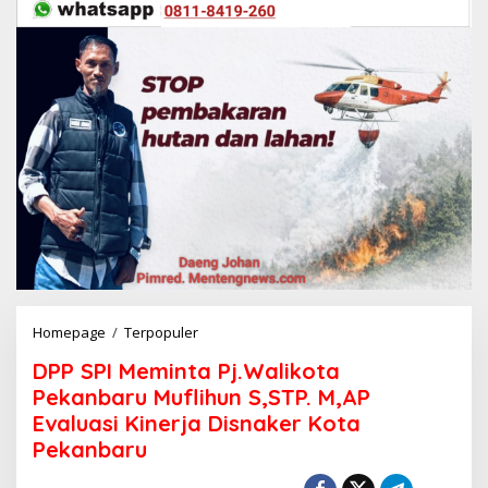
Homepage
/
Terpopuler
D
P
DPP SPI Meminta Pj.Walikota
P
S
Pekanbaru Muflihun S,STP. M,AP
P
Evaluasi Kinerja Disnaker Kota
I
Pekanbaru
M
e