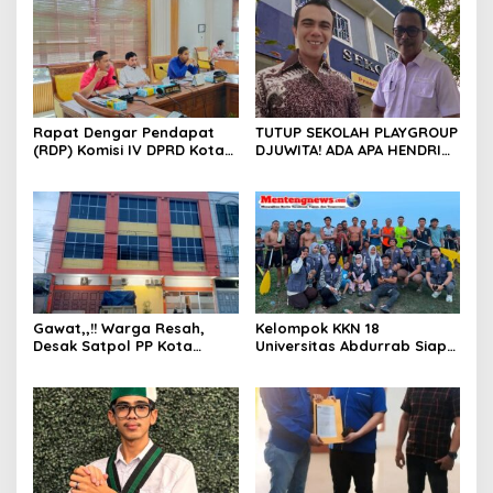
Rapat Dengar Pendapat
TUTUP SEKOLAH PLAYGROUP
(RDP) Komisi IV DPRD Kota
DJUWITA! ADA APA HENDRI
Batam terkait polemik
ARULAN BELA MATI-MATIAN ?
Sekolah Djuwita
Gawat,,!! Warga Resah,
Kelompok KKN 18
Desak Satpol PP Kota
Universitas Abdurrab Siap
Pekanbaru Razia Z Home
Mengabdi dan
Stay yang Diduga Tempat
Mendedikasikan Diri untuk
Ajang “Kumpul Kebo”.
Masyarakat Desa Pulau
Deras