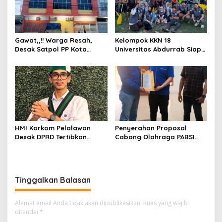
Gawat,,!! Warga Resah,
Kelompok KKN 18
Desak Satpol PP Kota
Universitas Abdurrab Siap
Pekanbaru Razia Z Home
Mengabdi dan
Stay yang Diduga Tempat
Mendedikasikan Diri untuk
Ajang “Kumpul Kebo”.
Masyarakat Desa Pulau
Deras
HMI Korkom Pelalawan
Penyerahan Proposal
Desak DPRD Tertibkan
Cabang Olahraga PABSI
Pelayanan Rumah Sakit di
Kepada Kabid Organisasi
Pelalawan
KONI Kota Pekanbaru.
Tinggalkan Balasan
Alamat email Anda tidak akan dipublikasikan.
Ruas yang wajib
ditandai
*