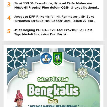
3
Siswi SDN 36 Pekanbaru, Ifrassel Cinta Maheswari
Mewakili Propinsi Riau dalam O2SN tingkat Nasional
2025 di Cabor Senam Putri
4
Anggota DPR RI Komisi VII Hj. Rahmawati, SH Buka
Turnamen Terbuka Mini Soccer 2K25, Diikuti 29 Tim
Pria dan Wanita di Kalimantan Utara
5
Atlet Dayung POPNAS XVII Asal Provinsi Riau Raih
Tiga Medali Emas dan Dua Perak.