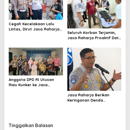
Cegah Kecelakaan Lalu
Lintas, Dirut Jasa Raharja
Seluruh Korban Terjamin,
Dampingi Wamenhub Sidak
Jasa Raharja Proaktif Data
Kelaikan Bus Pariwisata di
Korban Tabrakan Beruntun
Prambanan
di Tol Cipularang
Anggota DPD RI Utusan
Riau Kunker ke Jasa
Raharja untuk Mengetahui
Jasa Raharja Berikan
Proses Sistem Jaminan
Keringanan Denda
Sosial
Mengikuti Pemutihan Pajak
Kendaraan di Semua
Kantor Samsat Riau
Tinggalkan Balasan