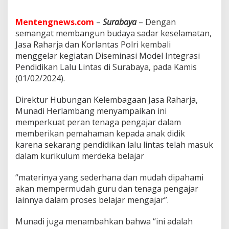
k
a
n
Mentengnews.com
–
Surabaya
– Dengan
B
semangat membangun budaya sadar keselamatan,
u
Jasa Raharja dan Korlantas Polri kembali
k
menggelar kegiatan Diseminasi Model Integrasi
u
P
Pendidikan Lalu Lintas di Surabaya, pada Kamis
e
(01/02/2024).
n
d
Direktur Hubungan Kelembagaan Jasa Raharja,
i
Munadi Herlambang menyampaikan ini
d
i
memperkuat peran tenaga pengajar dalam
k
memberikan pemahaman kepada anak didik
a
karena sekarang pendidikan lalu lintas telah masuk
n
dalam kurikulum merdeka belajar
L
a
l
“materinya yang sederhana dan mudah dipahami
u
akan mempermudah guru dan tenaga pengajar
L
lainnya dalam proses belajar mengajar”.
i
n
Munadi juga menambahkan bahwa “ini adalah
t