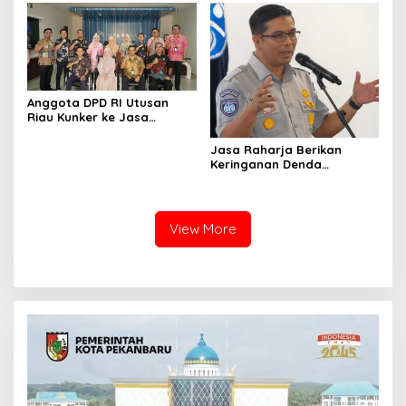
Anggota DPD RI Utusan
Riau Kunker ke Jasa
Raharja untuk Mengetahui
Proses Sistem Jaminan
Jasa Raharja Berikan
Sosial
Keringanan Denda
Mengikuti Pemutihan Pajak
Kendaraan di Semua
Kantor Samsat Riau
View More