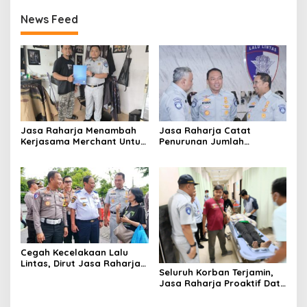
News Feed
Jasa Raharja Menambah
Jasa Raharja Catat
Kerjasama Merchant Untuk
Penurunan Jumlah
Memberikan Diskon Bagi
Santunan selama Nataru
Pemilik Kendaraan Taat
2024: Dampak Positif dari
Pajak
Sinergi dan Kolaborasi
Cegah Kecelakaan Lalu
Lintas, Dirut Jasa Raharja
Seluruh Korban Terjamin,
Dampingi Wamenhub Sidak
Jasa Raharja Proaktif Data
Kelaikan Bus Pariwisata di
Korban Tabrakan Beruntun
Prambanan
di Tol Cipularang