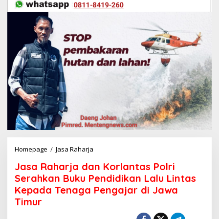
Homepage
/
Jasa Raharja
J
a
Jasa Raharja dan Korlantas Polri
s
a
Serahkan Buku Pendidikan Lalu Lintas
R
Kepada Tenaga Pengajar di Jawa
a
Timur
h
a