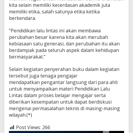
a
kita selain memiliki kecerdasan akademik juta
w
memiliki etika, salah satunya etika ketika
a
berkendara.
T
i
m
“Pendidikan lalu lintas ini akan membawa
u
perubahan besar karena kita akan merubah
r
kebiasaan satu generasi, dan perubahan itu akan
berdampak pada seluruh aspek dalam kehidupan
bermasyarakat.”
Selain kegiatan penyerahan buku dalam kegiatan
tersebut juga tenaga pengajar
mendapatkan pengantar langsung dari para ahli
untuk menyampaikan materi Pendidikan Lalu
Lintas dalam proses belajar mengajar serta
diberikan kesempatan untuk dapat berdiskusi
mengenai permasalahan teknis di masing-masing
wilayah.(*)
Post Views:
266