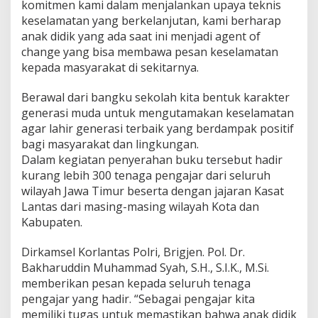
a
komitmen kami dalam menjalankan upaya teknis
s
keselamatan yang berkelanjutan, kami berharap
K
anak didik yang ada saat ini menjadi agent of
e
change yang bisa membawa pesan keselamatan
p
kepada masyarakat di sekitarnya.
a
d
a
Berawal dari bangku sekolah kita bentuk karakter
T
generasi muda untuk mengutamakan keselamatan
e
agar lahir generasi terbaik yang berdampak positif
n
bagi masyarakat dan lingkungan.
a
g
Dalam kegiatan penyerahan buku tersebut hadir
a
kurang lebih 300 tenaga pengajar dari seluruh
P
wilayah Jawa Timur beserta dengan jajaran Kasat
e
Lantas dari masing-masing wilayah Kota dan
n
g
Kabupaten.
a
j
Dirkamsel Korlantas Polri, Brigjen. Pol. Dr.
a
Bakharuddin Muhammad Syah, S.H., S.I.K., M.Si.
r
memberikan pesan kepada seluruh tenaga
d
i
pengajar yang hadir. “Sebagai pengajar kita
J
memiliki tugas untuk memastikan bahwa anak didik