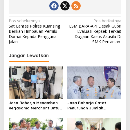
N
Pos sebelumnya
Pos berikutnya
Sat Lantas Polres Kuansing
LSM BARA-API Desak Gubri
a
Berikan Himbauan Pemilu
Evaluasi Kepsek Terkait
v
Damai Kepada Pengguna
Dugaan Kasus Asusila Di
Jalan
SMK Pertanian
i
g
Jangan Lewatkan
a
s
i
p
o
s
Jasa Raharja Menambah
Jasa Raharja Catat
Kerjasama Merchant Untuk
Penurunan Jumlah
Memberikan Diskon Bagi
Santunan selama Nataru
Pemilik Kendaraan Taat
2024: Dampak Positif dari
Pajak
Sinergi dan Kolaborasi