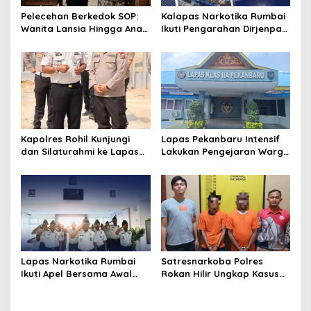
s
Pelecehan Berkedok SOP:
Kalapas Narkotika Rumbai
Wanita Lansia Hingga Anak
Ikuti Pengarahan Dirjenpas,
Digerayangi, Agus
Fokus Penguatan Integritas
Andrianto Desak Segera
dan Persiapan Remisi 17
Copot Kalapas!
Agustus
Kapolres Rohil Kunjungi
Lapas Pekanbaru Intensif
dan Silaturahmi ke Lapas
Lakukan Pengejaran Warga
Kelas IIA Bagan Siapiapi,
Binaan yang Melarikan Diri,
Perkuat Sinergitas dan
Libatkan Tim Gabungan
Kolaborasi Antar instansi
Lapas, Kanwil, dan
Kepolisian
Lapas Narkotika Rumbai
Satresnarkoba Polres
Ikuti Apel Bersama Awal
Rokan Hilir Ungkap Kasus
Bulan Kementerian
Peredaran Sabu 8,8 Gram,
Dua Tersangka Diamankan