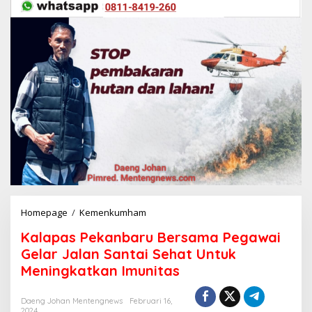
Homepage
/
Kemenkumham
K
a
Kalapas Pekanbaru Bersama Pegawai
l
a
Gelar Jalan Santai Sehat Untuk
p
Meningkatkan Imunitas
a
s
P
Daeng Johan Mentengnews
Februari 16,
2024