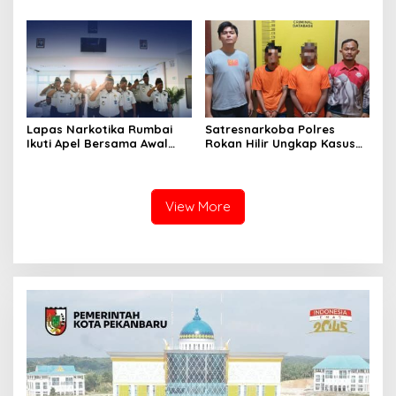
Kelas IIA Bagan Siapiapi,
Binaan yang Melarikan Diri,
Perkuat Sinergitas dan
Libatkan Tim Gabungan
Kolaborasi Antar instansi
Lapas, Kanwil, dan
Kepolisian
Lapas Narkotika Rumbai
Satresnarkoba Polres
Ikuti Apel Bersama Awal
Rokan Hilir Ungkap Kasus
Bulan Kementerian
Peredaran Sabu 8,8 Gram,
Dua Tersangka Diamankan
View More