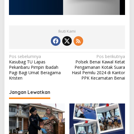
Ikuti Kami
N
Pos sebelumnya
Pos berikutnya
Kasubag TU Lapas
Polsek Benai Kawal Ketat
a
Pekanbaru Pimpin Ibadah
Pengamanan Kotak Suara
v
Pagi Bagi Umat Beragama
Hasil Pemilu 2024 di Kantor
Kristen
PPK Kecamatan Benai
i
g
Jangan Lewatkan
a
s
i
p
o