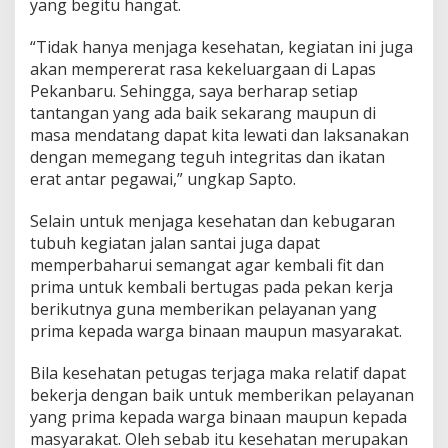
yang begitu hangat.
n
i
n
“Tidak hanya menjaga kesehatan, kegiatan ini juga
g
akan mempererat rasa kekeluargaan di Lapas
k
Pekanbaru. Sehingga, saya berharap setiap
a
tantangan yang ada baik sekarang maupun di
t
k
masa mendatang dapat kita lewati dan laksanakan
a
dengan memegang teguh integritas dan ikatan
n
erat antar pegawai,” ungkap Sapto.
I
m
Selain untuk menjaga kesehatan dan kebugaran
u
n
tubuh kegiatan jalan santai juga dapat
i
memperbaharui semangat agar kembali fit dan
t
prima untuk kembali bertugas pada pekan kerja
a
berikutnya guna memberikan pelayanan yang
s
prima kepada warga binaan maupun masyarakat.
Bila kesehatan petugas terjaga maka relatif dapat
bekerja dengan baik untuk memberikan pelayanan
yang prima kepada warga binaan maupun kepada
masyarakat. Oleh sebab itu kesehatan merupakan