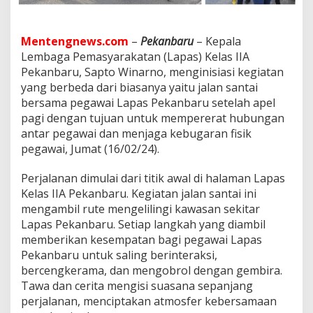
a
r
J
Mentengnews.com
–
Pekanbaru
– Kepala
a
l
Lembaga Pemasyarakatan (Lapas) Kelas IIA
a
Pekanbaru, Sapto Winarno, menginisiasi kegiatan
n
yang berbeda dari biasanya yaitu jalan santai
S
bersama pegawai Lapas Pekanbaru setelah apel
a
n
pagi dengan tujuan untuk mempererat hubungan
t
antar pegawai dan menjaga kebugaran fisik
a
pegawai, Jumat (16/02/24).
i
S
Perjalanan dimulai dari titik awal di halaman Lapas
e
h
Kelas IIA Pekanbaru. Kegiatan jalan santai ini
a
mengambil rute mengelilingi kawasan sekitar
t
Lapas Pekanbaru. Setiap langkah yang diambil
U
memberikan kesempatan bagi pegawai Lapas
n
Pekanbaru untuk saling berinteraksi,
t
u
bercengkerama, dan mengobrol dengan gembira.
k
Tawa dan cerita mengisi suasana sepanjang
M
perjalanan, menciptakan atmosfer kebersamaan
e