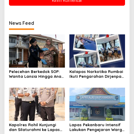
News Feed
Pelecehan Berkedok SOP:
Kalapas Narkotika Rumbai
Wanita Lansia Hingga Anak
Ikuti Pengarahan Dirjenpas,
Digerayangi, Agus
Fokus Penguatan Integritas
Andrianto Desak Segera
dan Persiapan Remisi 17
Copot Kalapas!
Agustus
Kapolres Rohil Kunjungi
Lapas Pekanbaru Intensif
dan Silaturahmi ke Lapas
Lakukan Pengejaran Warga