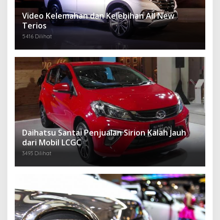
Video Kelemahan dan Kelebihan All New
Terios
5416 Dilihat
Daihatsu Santai Penjualan Sirion Kalah Jauh
dari Mobil LCGC
3493 Dilihat