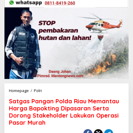
Homepage
/
Polri
S
a
Satgas Pangan Polda Riau Memantau
t
g
Harga Bapokting Dipasaran Serta
a
Dorong Stakeholder Lakukan Operasi
s
Pasar Murah
P
a