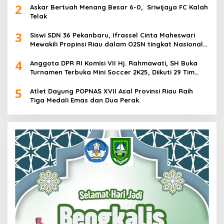
2
Askar Bertuah Menang Besar 6-0, Sriwijaya FC Kalah
Telak
3
Siswi SDN 36 Pekanbaru, Ifrassel Cinta Maheswari
Mewakili Propinsi Riau dalam O2SN tingkat Nasional
2025 di Cabor Senam Putri
4
Anggota DPR RI Komisi VII Hj. Rahmawati, SH Buka
Turnamen Terbuka Mini Soccer 2K25, Diikuti 29 Tim
Pria dan Wanita di Kalimantan Utara
5
Atlet Dayung POPNAS XVII Asal Provinsi Riau Raih
Tiga Medali Emas dan Dua Perak.