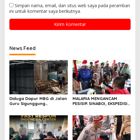
Simpan nama, email, dan situs web saya pada peramban
ini untuk komentar saya berikutnya.
News Feed
Diduga Dapur MBG di Jalan
MALARIA MENGANCAM
Guru Sigunggung
PESISIR SINABOI, EKSPEDISI
Beraktivitas Tidak Sesuai
MERAH PUTIH PRESISI POLDA
SOP, Selain itu Warga
RIAU HADIR DENGAN
Keluhkan Bau Limbah yang
PELAYANAN KESEHATAN
Menyengat.
GRATIS