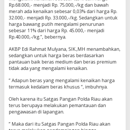
e
Rp.68.000,- menjadi Rp. 75.000,-/kg dan bawah
r
merah ada kenaikan sebesar 0,03% dari harga Rp.
a
32.000,- menjadi Rp. 33.000,-/kg. Sedangkan untuk
s
i
harga bawang putih mengalami penurunan
P
sebesar 11% dari harga Rp. 45.000,- menjadi
a
Rp.40.000,-/kg.”, bebernya.
s
a
AKBP Edi Rahmat Mulyana, SIK.,MH menambahkan,
r
M
sedangkan untuk harga beras berdasarkan
u
pantauan baik beras medium dan beras premium
r
tidak ada yang mengalami kenaikan.
a
h
” Adapun beras yang mengalami kenaikan harga
termasuk kedalam beras khusus “, imbuhnya.
Oleh karena itu Satgas Pangan Polda Riau akan
terus berupaya melakukan pemantauan dan
pengawasan di lapangan.
” Maka dari itu Satgas Pangan Polda Riau akan