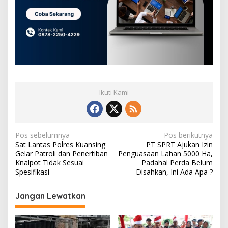
Ikuti Kami
N
Pos sebelumnya
Pos berikutnya
Sat Lantas Polres Kuansing
PT SPRT Ajukan Izin
a
Gelar Patroli dan Penertiban
Penguasaan Lahan 5000 Ha,
v
Knalpot Tidak Sesuai
Padahal Perda Belum
Spesifikasi
Disahkan, Ini Ada Apa ?
i
g
Jangan Lewatkan
a
s