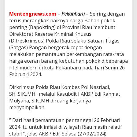
a
B
a
Mentengnews.com
–
Pekanbaru
– Seiring dengan
p
terus merangkak naiknya harga Bahan pokok
o
penting (Bapokting) di Provinsi Riau membuat
k
Direktorat Reserse Kriminal Khusus
t
i
(Ditreskrimsus) Polda Riau selaku Satuan Tugas
n
(Satgas) Pangan bergerak cepat dengan
g
melakukan pemantauan perkembangan rata-rata
D
harga eceran barang kebutuhan pokok dibeberapa
i
p
ritel modern di kota Pekanbaru pada hari Senin 26
a
Februari 2024.
s
a
Dirkrimsus Polda Riau Kombes Pol Nasriadi,
r
SH.,SIK.,MH., melalui Kasubdit I AKBP Edi Rahmat
a
n
Mulyana, SIK.,MH diruang kerja nya
S
menyampaikan.
e
r
” Dari hasil pemantauan per tanggal 26 Februari
t
2024 itu untuk inflasi di wilayah Riau masih relatif
a
D
stabil “, jelas AKBP Edi, Selasa (27/02/2024).