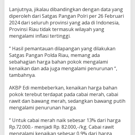
o
r
Lanjutnya, jikalau dibandingkan dengan data yang
o
diperoleh dari Satgas Pangan Polri per 26 Februari
n
2024 dari seluruh provinsi yang ada di Indonesia,
g
S
Provinsi Riau tidak termasuk wilayah yang
t
mengalami inflasi tertinggi.
a
k
” Hasil pemantauan dilapangan yang dilakukan
e
Satgas Pangan Polda Riau, memang ada
h
o
sebahagian harga bahan pokok mengalami
l
kenaikan dan ada juga mengalami penurunan “,
d
tambahnya.
e
r
AKBP Edi membeberkan, kenaikan harga bahan
L
a
pokok terebut terdapat pada cabai merah, cabai
k
rawit dan bawang merah, sedangkan bawang putih
u
mengalami penurunan harga.
k
a
” Untuk cabai merah naik sebesar 13% dari harga
n
O
Rp.72.000.- menjadi Rp. 82.000,-/kg. Cabai rawit
p
mengalami kenaikan sebesar 0,9% dari harga