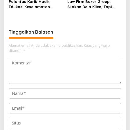
Polantas Karib Hadir,
Law Firm Boxer Group:
Edukasi Keselamatan
Silakan Bela Klien, Tapi
Berlalu Lintas Warnai Car
Jangan Halalkan Segala
Free Day Pekanbaru
Cara untuk Memfitnah dan
Membawa-bawa Nama Pak
Wali
Tinggalkan Balasan
Alamat email Anda tidak akan dipublikasikan.
Ruas yang wajib
ditandai
*