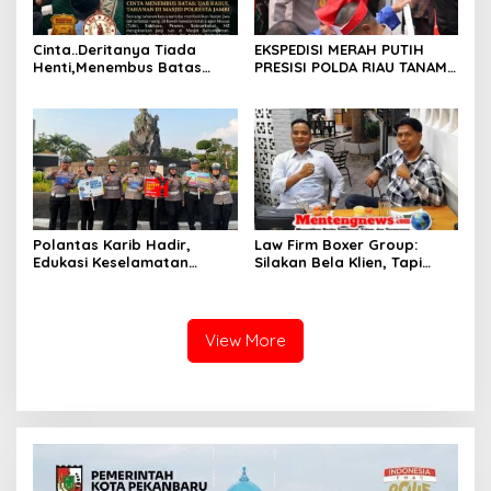
Cinta..Deritanya Tiada
EKSPEDISI MERAH PUTIH
Henti,Menembus Batas
PRESISI POLDA RIAU TANAM
Jeruji Besi
810 MANGROVE DAN
SALURKAN BERBAGAI
BANTUAN UNTUK
MASYARAKAT PESISIR
SINABOI
Polantas Karib Hadir,
Law Firm Boxer Group:
Edukasi Keselamatan
Silakan Bela Klien, Tapi
Berlalu Lintas Warnai Car
Jangan Halalkan Segala
Free Day Pekanbaru
Cara untuk Memfitnah dan
Membawa-bawa Nama Pak
Wali
View More