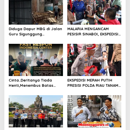
i
p
o
s
Diduga Dapur MBG di Jalan
MALARIA MENGANCAM
Guru Sigunggung
PESISIR SINABOI, EKSPEDISI
Beraktivitas Tidak Sesuai
MERAH PUTIH PRESISI POLDA
SOP, Selain itu Warga
RIAU HADIR DENGAN
Keluhkan Bau Limbah yang
PELAYANAN KESEHATAN
Menyengat.
GRATIS
Cinta..Deritanya Tiada
EKSPEDISI MERAH PUTIH
Henti,Menembus Batas
PRESISI POLDA RIAU TANAM
Jeruji Besi
810 MANGROVE DAN
SALURKAN BERBAGAI
BANTUAN UNTUK
MASYARAKAT PESISIR
SINABOI