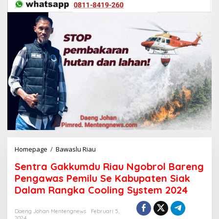
Homepage
/
Bawaslu Riau
S
e
Sentra Gakkumdu Riau Ngobrol Bareng
n
t
Pengawas Pemilu Se Kabupaten Siak
r
Dalam Rangka Cooling System 2024
a
G
a
Daeng Johan Mentengnews
Februari 5,
2024