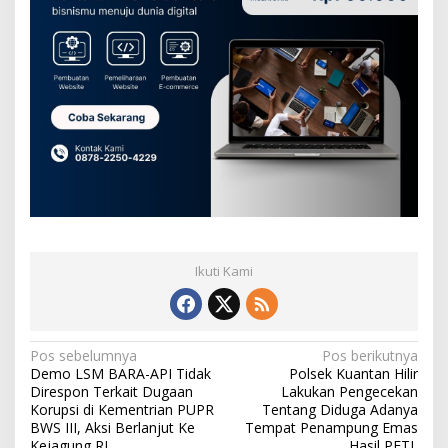
Ikuti Kami
N
Pos sebelumnya
Pos berikutnya
Demo LSM BARA-API Tidak
Polsek Kuantan Hilir
a
Direspon Terkait Dugaan
Lakukan Pengecekan
v
Korupsi di Kementrian PUPR
Tentang Diduga Adanya
BWS III, Aksi Berlanjut Ke
Tempat Penampung Emas
i
Kejagung RI
Hasil PETI