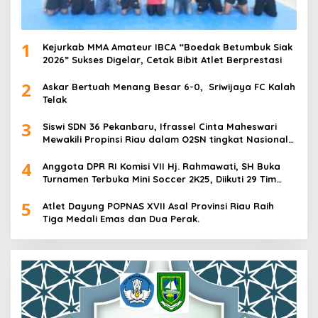
1
Kejurkab MMA Amateur IBCA “Boedak Betumbuk Siak
2026” Sukses Digelar, Cetak Bibit Atlet Berprestasi
2
Askar Bertuah Menang Besar 6-0, Sriwijaya FC Kalah
Telak
3
Siswi SDN 36 Pekanbaru, Ifrassel Cinta Maheswari
Mewakili Propinsi Riau dalam O2SN tingkat Nasional
2025 di Cabor Senam Putri
4
Anggota DPR RI Komisi VII Hj. Rahmawati, SH Buka
Turnamen Terbuka Mini Soccer 2K25, Diikuti 29 Tim
Pria dan Wanita di Kalimantan Utara
5
Atlet Dayung POPNAS XVII Asal Provinsi Riau Raih
Tiga Medali Emas dan Dua Perak.