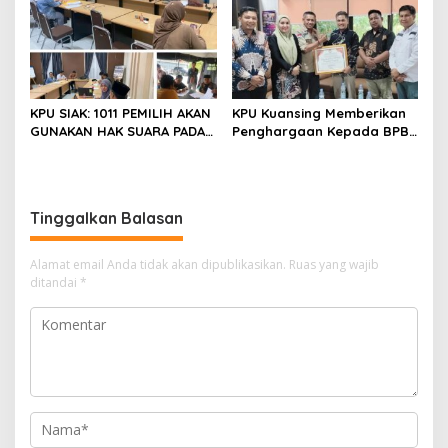
Bupati Dan Wakil Bupati
Siak Tahun 2024
KPU SIAK: 1011 PEMILIH AKAN
KPU Kuansing Memberikan
GUNAKAN HAK SUARA PADA
Penghargaan Kepada BPBD
PSU PASCA PUTUSAN MK 22
Kabupaten Kuantan
MARET 2025
Singingi
Tinggalkan Balasan
Alamat email Anda tidak akan dipublikasikan.
Ruas yang wajib
ditandai
*