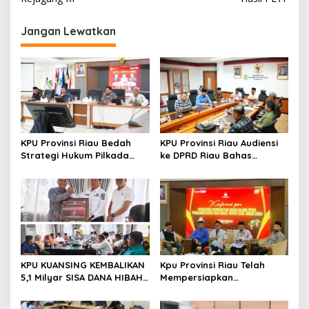
g
Jangan Lewatkan
a
s
i
p
o
s
KPU Provinsi Riau Bedah
KPU Provinsi Riau Audiensi
Strategi Hukum Pilkada
ke DPRD Riau Bahas
Lewat Kajian Hukum Seri
Penataan Daerah Pemilihan
VII, Kaji Ulang Sengketa
dan Alokasi Kursi
Pilkada Rokan Hilir 2024
KPU KUANSING KEMBALIKAN
Kpu Provinsi Riau Telah
5,1 Milyar SISA DANA HIBAH
Mempersiapkan
PEMILIHAN TAHUN 2024
Pemungutan Suara Ulang
Pemilihan (PSU) Pemilihan