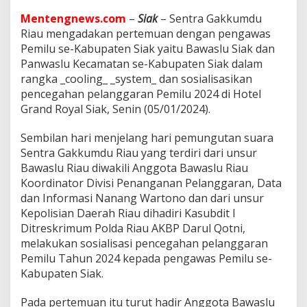
n
g
Mentengnews.com
–
Siak
– Sentra Gakkumdu
a
Riau mengadakan pertemuan dengan pengawas
w
Pemilu se-Kabupaten Siak yaitu Bawaslu Siak dan
a
Panwaslu Kecamatan se-Kabupaten Siak dalam
s
P
rangka _cooling_ _system_ dan sosialisasikan
e
pencegahan pelanggaran Pemilu 2024 di Hotel
m
Grand Royal Siak, Senin (05/01/2024).
i
l
Sembilan hari menjelang hari pemungutan suara
u
S
Sentra Gakkumdu Riau yang terdiri dari unsur
e
Bawaslu Riau diwakili Anggota Bawaslu Riau
K
Koordinator Divisi Penanganan Pelanggaran, Data
a
dan Informasi Nanang Wartono dan dari unsur
b
Kepolisian Daerah Riau dihadiri Kasubdit I
u
p
Ditreskrimum Polda Riau AKBP Darul Qotni,
a
melakukan sosialisasi pencegahan pelanggaran
t
Pemilu Tahun 2024 kepada pengawas Pemilu se-
e
Kabupaten Siak.
n
S
i
Pada pertemuan itu turut hadir Anggota Bawaslu