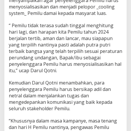
menyampaikan agar penyelenggara Pemilu harus
m
menyosialisasikan dan menjadi pelopor _cooling
2
system_ Pemilu damai kepada masyarat luas.
0
2
4
“ Pemilu tidak terasa sudah tinggal menghitung
hari lagi, dan harapan kita Pemilu tahun 2024
berjalan tertib, aman dan lancar, mau siapapun
yang terpilih nantinya pasti adalah putra putri
terbaik bangsa yang telah terpilih sesuai peraturan
perundang undangan, Bapak/ibu sebagai
penyelenggara Pemilu harus menyosialisasikan hal
itu,” ucap Darul Qotni.
Kemudian Darul Qotni menambahkan, para
penyelenggara Pemilu harus bersikap adil dan
netral dalam menjalankan tugas dan
mengedepankan komunikasi yang baik kepada
seluruh stakeholder Pemilu.
“Khususnya dalam masa kampanye, masa tenang
dan hari H Pemilu nantinya, pengawas Pemilu