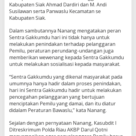
a
Kabupaten Siak Ahmad Dardiri dan M. Andi
k
Susilawan serta Panwaslu Kecamatan se
D
Kabupaten Siak.
a
l
a
Dalam sambutannya Nanang mengatakan peran
m
Sentra Gakkumdu hari ini tidak hanya untuk
R
melakukan penindakan terhadap pelanggaran
a
Pemilu, peraturan perundang-undangan juga
n
g
memberikan wewenang kepada Sentra Gakkumdu
k
untuk melakukan sosialisasi kepada masyarakat.
a
C
“Sentra Gakkumdu yang dikenal masyarakat pada
o
umumnya hanya hadir dalam proses penindakan,
o
l
hari ini Sentra Gakkumdu hadir untuk melakukan
i
pencegahan pelanggaran yang bertujuan
n
menciptakan Pemilu yang damai, dan itu diatur
g
didalam Peraturan Bawaslu,” kata Nanang.
S
y
s
Sejalan dengan pernyataan Nanang, Kasubdit I
t
Ditreskrimum Polda Riau AKBP Darul Qotni
e