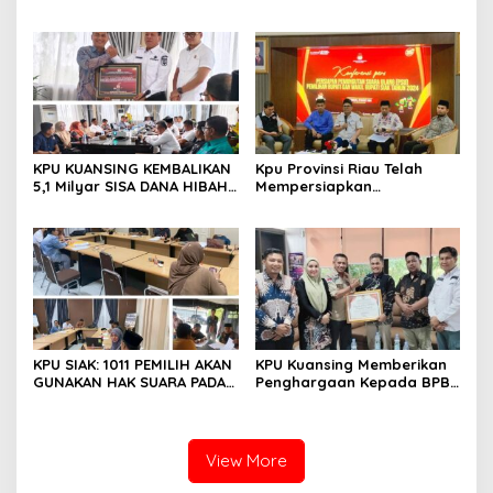
Lewat Kajian Hukum Seri
Penataan Daerah Pemilihan
VII, Kaji Ulang Sengketa
dan Alokasi Kursi
Pilkada Rokan Hilir 2024
KPU KUANSING KEMBALIKAN
Kpu Provinsi Riau Telah
5,1 Milyar SISA DANA HIBAH
Mempersiapkan
PEMILIHAN TAHUN 2024
Pemungutan Suara Ulang
Pemilihan (PSU) Pemilihan
Bupati Dan Wakil Bupati
Siak Tahun 2024
KPU SIAK: 1011 PEMILIH AKAN
KPU Kuansing Memberikan
GUNAKAN HAK SUARA PADA
Penghargaan Kepada BPBD
PSU PASCA PUTUSAN MK 22
Kabupaten Kuantan
MARET 2025
Singingi
View More