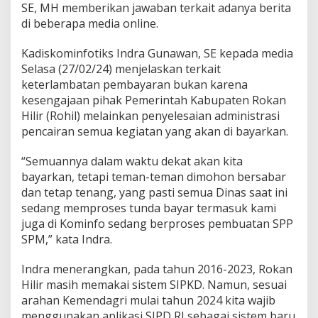
s
SE, MH memberikan jawaban terkait adanya berita
:
di beberapa media online.
K
a
Kadiskominfotiks Indra Gunawan, SE kepada media
m
i
Selasa (27/02/24) menjelaskan terkait
P
keterlambatan pembayaran bukan karena
i
kesengajaan pihak Pemerintah Kabupaten Rokan
h
Hilir (Rohil) melainkan penyelesaian administrasi
a
k
pencairan semua kegiatan yang akan di bayarkan.
P
e
“Semuannya dalam waktu dekat akan kita
m
bayarkan, tetapi teman-teman dimohon bersabar
k
dan tetap tenang, yang pasti semua Dinas saat ini
a
b
sedang memproses tunda bayar termasuk kami
R
juga di Kominfo sedang berproses pembuatan SPP
o
SPM,” kata Indra.
h
i
Indra menerangkan, pada tahun 2016-2023, Rokan
l
S
Hilir masih memakai sistem SIPKD. Namun, sesuai
e
arahan Kemendagri mulai tahun 2024 kita wajib
d
menggunakan aplikasi SIPD RI sebagai sistem baru