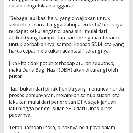
a
dalam pengelolaan anggaran.
n
g
M
“Sebagai aplikasi baru yang diwajibkan untuk
e
seluruh provinsi hingga kabupaten kota/ tentunya
m
terdapat kekurangan di sana sini, mulai dari
p
aplikasi yang hampir tiap hari sering maintenance
r
untuk perbaikannya, sampai kepada SDM kita yang
o
s
harus cepat melakukan adaptasi,” terangnya.
e
s
Jika kita tidak patuh terhadap aturan sebutnya,
n
maka Dana Bagi Hasil (DBH) akan dikurangi oleh
y
pusat.
a
“Jadi bukan dari pihak Pemda yang menunda nunda
proses pembayaran, melainkan semua sudah kita
lakukan mulai dari penerbitan DPA sejak januari
lalu hingga penggusulan SPD dari Dinas-dinas, ”
paparnya.
Tetapi tambah Indra, pihaknya berupaya dalam