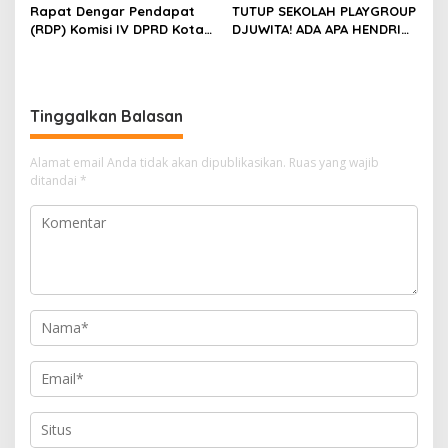
Rapat Dengar Pendapat
TUTUP SEKOLAH PLAYGROUP
(RDP) Komisi IV DPRD Kota
DJUWITA! ADA APA HENDRI
Batam terkait polemik
ARULAN BELA MATI-MATIAN ?
Sekolah Djuwita
Tinggalkan Balasan
Alamat email Anda tidak akan dipublikasikan.
Ruas yang wajib
ditandai
*