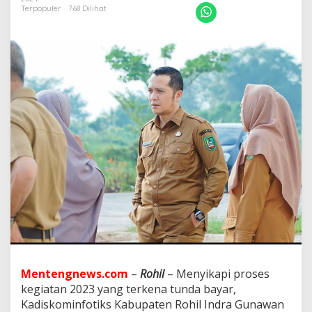
u
Terpopuler
768 Dilihat
n
d
a
B
a
y
a
r
,
K
a
d
i
s
k
o
m
i
n
f
o
Mentengnews.com
–
Rohil
– Menyikapi proses
t
kegiatan 2023 yang terkena tunda bayar,
i
k
Kadiskominfotiks Kabupaten Rohil Indra Gunawan