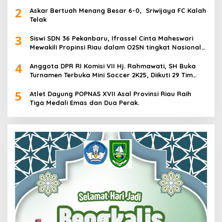
2
Askar Bertuah Menang Besar 6-0, Sriwijaya FC Kalah
Telak
3
Siswi SDN 36 Pekanbaru, Ifrassel Cinta Maheswari
Mewakili Propinsi Riau dalam O2SN tingkat Nasional
2025 di Cabor Senam Putri
4
Anggota DPR RI Komisi VII Hj. Rahmawati, SH Buka
Turnamen Terbuka Mini Soccer 2K25, Diikuti 29 Tim
Pria dan Wanita di Kalimantan Utara
5
Atlet Dayung POPNAS XVII Asal Provinsi Riau Raih
Tiga Medali Emas dan Dua Perak.