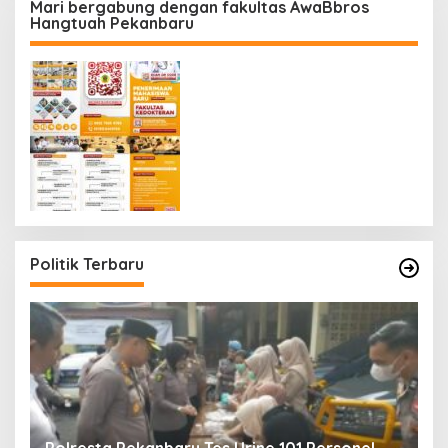
Mari bergabung dengan fakultas AwaBbros
Hangtuah Pekanbaru
Politik Terbaru
Polresta Pekanbaru Tes Urine 101 Personel,
P