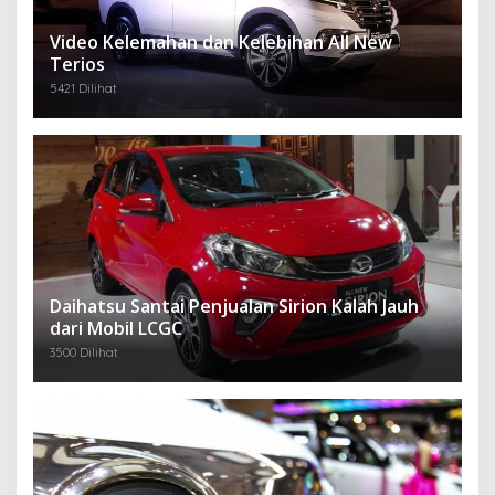
Video Kelemahan dan Kelebihan All New
Terios
5421 Dilihat
Daihatsu Santai Penjualan Sirion Kalah Jauh
dari Mobil LCGC
3500 Dilihat