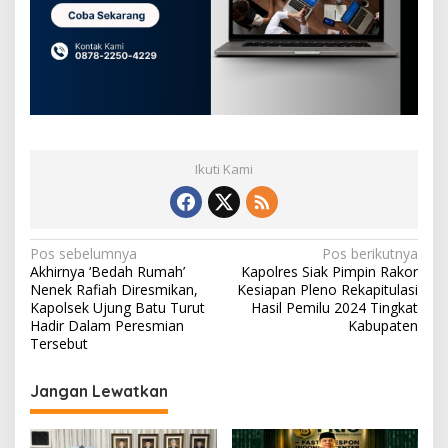
Ikuti Kami
N
Pos sebelumnya
Pos berikutnya
Akhirnya ‘Bedah Rumah’
Kapolres Siak Pimpin Rakor
a
Nenek Rafiah Diresmikan,
Kesiapan Pleno Rekapitulasi
v
Kapolsek Ujung Batu Turut
Hasil Pemilu 2024 Tingkat
Hadir Dalam Peresmian
Kabupaten
i
Tersebut
g
Jangan Lewatkan
a
s