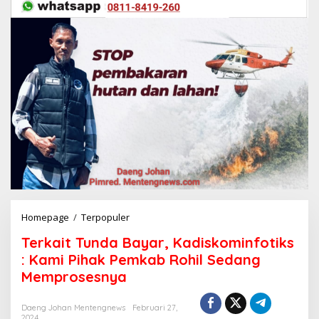
Homepage
/
Terpopuler
T
e
Terkait Tunda Bayar, Kadiskominfotiks
r
k
: Kami Pihak Pemkab Rohil Sedang
a
Memprosesnya
i
t
T
Daeng Johan Mentengnews
Februari 27,
2024