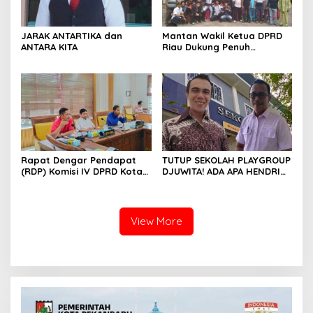
JARAK ANTARTIKA dan
Mantan Wakil Ketua DPRD
ANTARA KITA
Riau Dukung Penuh
Penerbitan Buku Sejarah
Perjuangan Lahirnya
Kabupaten Kepulauan
Meranti
Rapat Dengar Pendapat
TUTUP SEKOLAH PLAYGROUP
(RDP) Komisi IV DPRD Kota
DJUWITA! ADA APA HENDRI
Batam terkait polemik
ARULAN BELA MATI-MATIAN ?
Sekolah Djuwita
View More