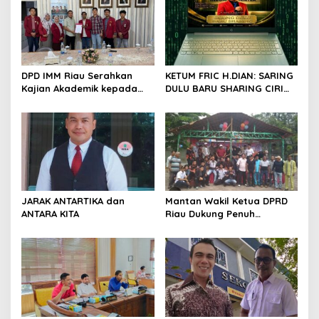
i
p
o
s
DPD IMM Riau Serahkan
KETUM FRIC H.DIAN: SARING
Kajian Akademik kepada
DULU BARU SHARING CIRI
DPD RI, Desak Perjuangkan
ORANG BIJAK BERMEDIA
Keadilan bagi Provinsi Riau
SOSIAL
JARAK ANTARTIKA dan
Mantan Wakil Ketua DPRD
ANTARA KITA
Riau Dukung Penuh
Penerbitan Buku Sejarah
Perjuangan Lahirnya
Kabupaten Kepulauan
Meranti