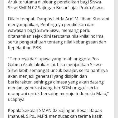
i
Aruk terutama di bidang pendidikan bagi Siswa-
P
Siswi SMPN 02 Sajingan Besar” ujar Praka Aswar.
e
r
Dilain tempat, Danpos Letda Arm M. Ilham Khotami
b
menyampaikan, Pentingnya pendidikan dan
a
t
wawasan bagi Siswa-Siswi, memang perlu
a
ditanamkan sejak dini terutama nilai-nilai norma,
s
serta pengetahuan tentang nilai kebangsaan dan
a
Kepelatihan PBB.
n
R
I
“Tentunya dari upaya yang telah anggota Pos
-
Gabma Aruk lakukan ini. bisa menjadikan Siswa-
M
Siswi lebih semangat untuk belajar, serta nantinya
l
akan menjadi generasi yang disiplin dan
y
berkarakter. sehingga dimasa yang akan datang
menjadi generasi yang ber SDM unggul serta
mumpuni untuk bersaing menuju Indonesia Maju,”
ucapnya.
Kepala Sekolah SMPN 02 Sajingan Besar Bapak
Imanuel, S.Pd., M.Pd. mengucapkan terima kasih