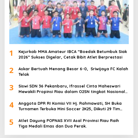
1
Kejurkab MMA Amateur IBCA “Boedak Betumbuk Siak
2026” Sukses Digelar, Cetak Bibit Atlet Berprestasi
2
Askar Bertuah Menang Besar 6-0, Sriwijaya FC Kalah
Telak
3
Siswi SDN 36 Pekanbaru, Ifrassel Cinta Maheswari
Mewakili Propinsi Riau dalam O2SN tingkat Nasional
2025 di Cabor Senam Putri
4
Anggota DPR RI Komisi VII Hj. Rahmawati, SH Buka
Turnamen Terbuka Mini Soccer 2K25, Diikuti 29 Tim
Pria dan Wanita di Kalimantan Utara
5
Atlet Dayung POPNAS XVII Asal Provinsi Riau Raih
Tiga Medali Emas dan Dua Perak.