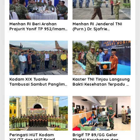
Menhan RI Beri Arahan
Menhan RI Jenderal TNI
Prajurit Yonif TP 952/Imam
(Purn.) Dr. Sjafrie
Bulqin, Kodam XIX Tuanku
Sjamsoeddin Tiba di
Tambusai Percepat
Pekanbaru, Kodam XIX
Penguatan Satuan
Tuanku Tambusai Kawal
Kunjungan ke Dua Yonif
Teritorial Pembangunan
Kodam XIX Tuanku
Kaster TNI Tinjau Langsung
Tambusai Sambut Panglima
Bakti Kesehatan Terpadu di
TNI di Batam, Lanjut Tinjau
Lingga, Kodam XIX Tuanku
Kesiapan Latihan
Tambusai Perkuat Sinergi
Terintegrasi TNI 2026
untuk Masyarakat
Peringati HUT Kodam
Brigif TP 89/GG Gelar
XIX/TT dan HUT Brigif
Bhakti Kesehatan dan