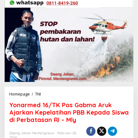
Homepage
/
TNI
Y
o
Yonarmed 16/TK Pos Gabma Aruk
n
a
Ajarkan Kepelatihan PBB Kepada Siswa
r
di Perbatasan RI – Mly
m
e
d
Daeng Johan Mentengnews
Februari 28,
2024