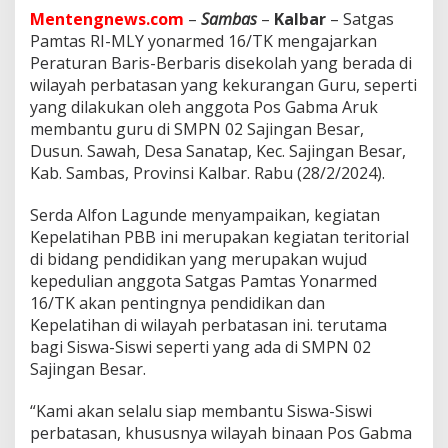
e
Mentengnews.com
–
Sambas
–
Kalbar
– Satgas
p
e
Pamtas RI-MLY yonarmed 16/TK mengajarkan
l
Peraturan Baris-Berbaris disekolah yang berada di
a
wilayah perbatasan yang kekurangan Guru, seperti
t
yang dilakukan oleh anggota Pos Gabma Aruk
i
membantu guru di SMPN 02 Sajingan Besar,
h
a
Dusun. Sawah, Desa Sanatap, Kec. Sajingan Besar,
n
Kab. Sambas, Provinsi Kalbar. Rabu (28/2/2024).
P
B
Serda Alfon Lagunde menyampaikan, kegiatan
B
Kepelatihan PBB ini merupakan kegiatan teritorial
K
e
di bidang pendidikan yang merupakan wujud
p
kepedulian anggota Satgas Pamtas Yonarmed
a
16/TK akan pentingnya pendidikan dan
d
Kepelatihan di wilayah perbatasan ini. terutama
a
S
bagi Siswa-Siswi seperti yang ada di SMPN 02
i
Sajingan Besar.
s
w
“Kami akan selalu siap membantu Siswa-Siswi
a
perbatasan, khususnya wilayah binaan Pos Gabma
d