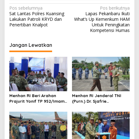
N
Pos sebelumnya
Pos berikutnya
Sat Lantas Polres Kuansing
Lapas Pekanbaru Ikuti
a
Lakukan Patroli KRYD dan
What’s Up Kemenkum HAM
v
Penertiban Knalpot
Untuk Peningkatan
Kompetensi Humas
i
g
Jangan Lewatkan
a
s
i
p
o
s
Menhan RI Beri Arahan
Menhan RI Jenderal TNI
Prajurit Yonif TP 952/Imam
(Purn.) Dr. Sjafrie
Bulqin, Kodam XIX Tuanku
Sjamsoeddin Tiba di
Tambusai Percepat
Pekanbaru, Kodam XIX
Penguatan Satuan
Tuanku Tambusai Kawal
Kunjungan ke Dua Yonif
Teritorial Pembangunan