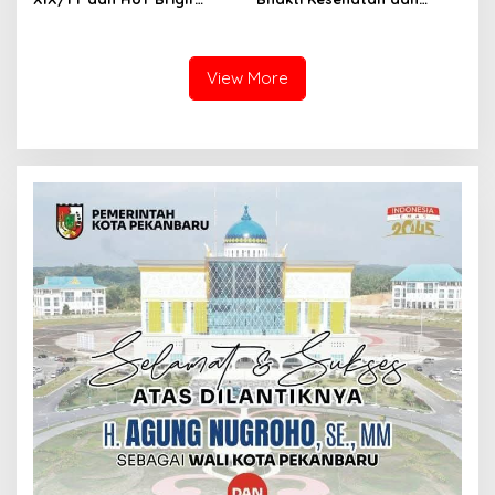
TP89/GG, Prajurit Gelar
Donor Darah, Perkuat
Ziarah Rombongan Penuh
Kepedulian Kemanusiaan
Khidmat
Sambut HUT ke-1 Kodam
XIX/Tuanku Tambusai dan
View More
HUT ke-1 Brigif TP 89/GG