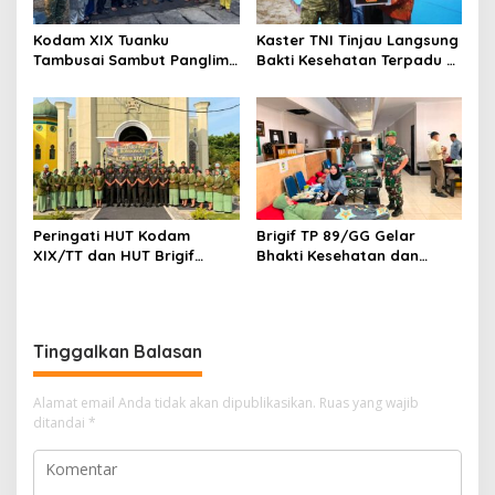
Kodam XIX Tuanku
Kaster TNI Tinjau Langsung
Tambusai Sambut Panglima
Bakti Kesehatan Terpadu di
TNI di Batam, Lanjut Tinjau
Lingga, Kodam XIX Tuanku
Kesiapan Latihan
Tambusai Perkuat Sinergi
Terintegrasi TNI 2026
untuk Masyarakat
Peringati HUT Kodam
Brigif TP 89/GG Gelar
XIX/TT dan HUT Brigif
Bhakti Kesehatan dan
TP89/GG, Prajurit Gelar
Donor Darah, Perkuat
Ziarah Rombongan Penuh
Kepedulian Kemanusiaan
Khidmat
Sambut HUT ke-1 Kodam
XIX/Tuanku Tambusai dan
Tinggalkan Balasan
HUT ke-1 Brigif TP 89/GG
Alamat email Anda tidak akan dipublikasikan.
Ruas yang wajib
ditandai
*