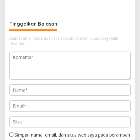
Mengikuti Pemutihan Pajak
Kendaraan di Semua
Kantor Samsat Riau
Tinggalkan Balasan
Alamat email Anda tidak akan dipublikasikan.
Ruas yang wajib
ditandai
*
Simpan nama, email, dan situs web saya pada peramban