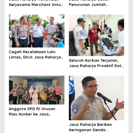
Kerjasama Merchant Untuk
Penurunan Jumlah
Memberikan Diskon Bagi
Santunan selama Nataru
Pemilik Kendaraan Taat
2024: Dampak Positif dari
Pajak
Sinergi dan Kolaborasi
Cegah Kecelakaan Lalu
Lintas, Dirut Jasa Raharja
Seluruh Korban Terjamin,
Dampingi Wamenhub Sidak
Jasa Raharja Proaktif Data
Kelaikan Bus Pariwisata di
Korban Tabrakan Beruntun
Prambanan
di Tol Cipularang
Anggota DPD RI Utusan
Riau Kunker ke Jasa
Raharja untuk Mengetahui
Jasa Raharja Berikan
Proses Sistem Jaminan
Keringanan Denda
Sosial