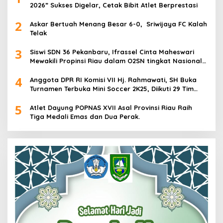
2026” Sukses Digelar, Cetak Bibit Atlet Berprestasi
2
Askar Bertuah Menang Besar 6-0, Sriwijaya FC Kalah
Telak
3
Siswi SDN 36 Pekanbaru, Ifrassel Cinta Maheswari
Mewakili Propinsi Riau dalam O2SN tingkat Nasional
2025 di Cabor Senam Putri
4
Anggota DPR RI Komisi VII Hj. Rahmawati, SH Buka
Turnamen Terbuka Mini Soccer 2K25, Diikuti 29 Tim
Pria dan Wanita di Kalimantan Utara
5
Atlet Dayung POPNAS XVII Asal Provinsi Riau Raih
Tiga Medali Emas dan Dua Perak.