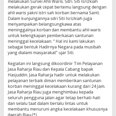
melakukan Survei Ahli Waris. Sdri. Siti Isrizkiah
J
a
melakukan gerak cepat bertemu langsung dengan
l
ahli waris yakni istri sah korban bernama Santi.
a
Dalam kunjungannya sdri Siti Isrizkiah juga
n
menyampaikan belangsungkawa atas
T
meninggalnya korban dan membantu ahli waris
o
l
untuk kelengkapan pemberkasan santunan
P
meninggal kecelakaan. “ Hal ini kami lakukan
e
sebagai bentuk Hadirnya Negara pada musibah
k
yang dialami masyarakat” ujar Siti.
a
n
b
Kegiatan ini langsung dikoordinir Tim Pelayanan
a
Jasa Raharja Riau dan Kepala Cabang bapak
r
Hasjuddin. Jasa Raharja hadir untuk melakukan
u
pelayanan terbaik diman memberikan santunan
D
u
korban meninggal kecelakaan kurang dari 24 Jam.
m
Jasa Raharja Riau juga menghimbau kepada
a
seluruh pengguna jalan agar tetap berhati-hati
i
dan selalu taat dalam berlalu lintas untuk
membantu menuruni angka kecelakaan khususnya
daerah Riau.(*)