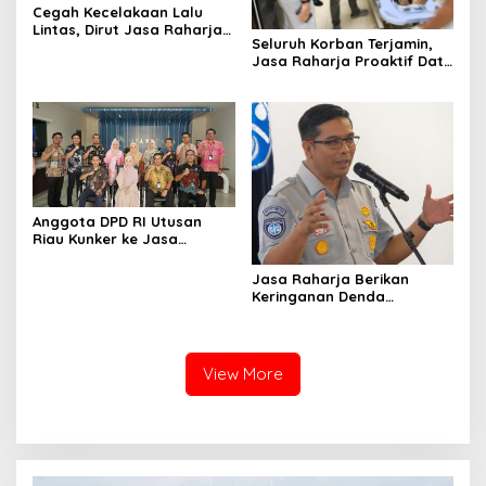
Cegah Kecelakaan Lalu
Lintas, Dirut Jasa Raharja
Seluruh Korban Terjamin,
Dampingi Wamenhub Sidak
Jasa Raharja Proaktif Data
Kelaikan Bus Pariwisata di
Korban Tabrakan Beruntun
Prambanan
di Tol Cipularang
Anggota DPD RI Utusan
Riau Kunker ke Jasa
Raharja untuk Mengetahui
Proses Sistem Jaminan
Jasa Raharja Berikan
Sosial
Keringanan Denda
Mengikuti Pemutihan Pajak
Kendaraan di Semua
Kantor Samsat Riau
View More