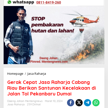
Homepage
/
Jasa Raharja
G
e
Gerak Cepat Jasa Raharja Cabang
r
a
Riau Berikan Santunan Kecelakaan di
k
Jalan Tol Pekanbaru Dumai
C
e
Daeng Johan Mentengnews
Maret 10, 2024
p
Jasa Raharja
259 Dilihat