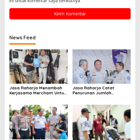
ini untuk komentar saya berikutnya.
News Feed
Jasa Raharja Menambah
Jasa Raharja Catat
Kerjasama Merchant Untuk
Penurunan Jumlah
Memberikan Diskon Bagi
Santunan selama Nataru
Pemilik Kendaraan Taat
2024: Dampak Positif dari
Pajak
Sinergi dan Kolaborasi