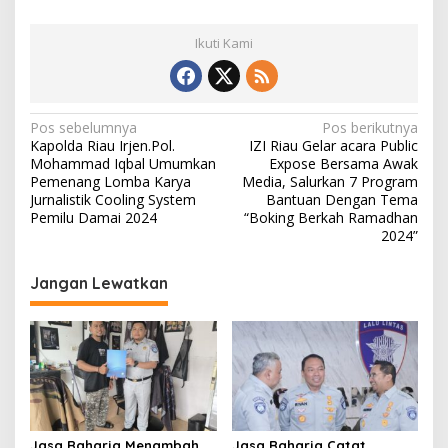
Ikuti Kami
N
Pos sebelumnya
Pos berikutnya
Kapolda Riau Irjen.Pol.
IZI Riau Gelar acara Public
a
Mohammad Iqbal Umumkan
Expose Bersama Awak
v
Pemenang Lomba Karya
Media, Salurkan 7 Program
Jurnalistik Cooling System
Bantuan Dengan Tema
i
Pemilu Damai 2024
“Boking Berkah Ramadhan
2024”
g
a
Jangan Lewatkan
s
i
p
o
s
Jasa Raharja Menambah
Jasa Raharja Catat