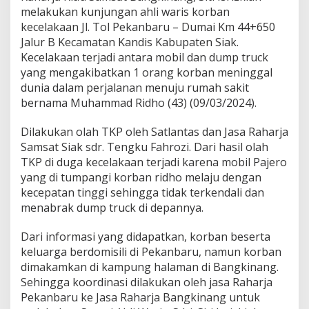
r
melakukan kunjungan ahli waris korban
i
kecelakaan Jl. Tol Pekanbaru – Dumai Km 44+650
k
a
Jalur B Kecamatan Kandis Kabupaten Siak.
n
Kecelakaan terjadi antara mobil dan dump truck
S
yang mengakibatkan 1 orang korban meninggal
a
dunia dalam perjalanan menuju rumah sakit
n
bernama Muhammad Ridho (43) (09/03/2024).
t
u
n
Dilakukan olah TKP oleh Satlantas dan Jasa Raharja
a
Samsat Siak sdr. Tengku Fahrozi. Dari hasil olah
n
TKP di duga kecelakaan terjadi karena mobil Pajero
K
yang di tumpangi korban ridho melaju dengan
e
c
kecepatan tinggi sehingga tidak terkendali dan
e
menabrak dump truck di depannya.
l
a
Dari informasi yang didapatkan, korban beserta
k
keluarga berdomisili di Pekanbaru, namun korban
a
a
dimakamkan di kampung halaman di Bangkinang.
n
Sehingga koordinasi dilakukan oleh jasa Raharja
d
Pekanbaru ke Jasa Raharja Bangkinang untuk
i