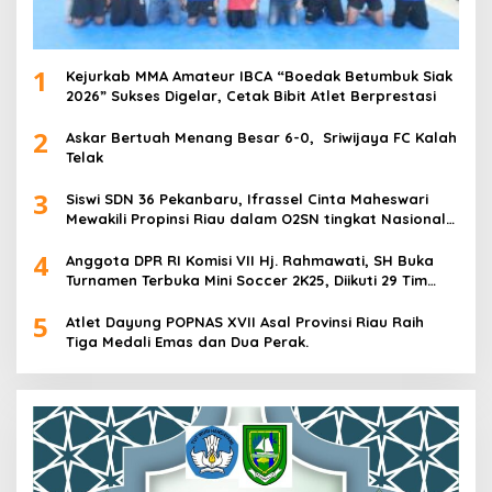
1
Kejurkab MMA Amateur IBCA “Boedak Betumbuk Siak
2026” Sukses Digelar, Cetak Bibit Atlet Berprestasi
2
Askar Bertuah Menang Besar 6-0, Sriwijaya FC Kalah
Telak
3
Siswi SDN 36 Pekanbaru, Ifrassel Cinta Maheswari
Mewakili Propinsi Riau dalam O2SN tingkat Nasional
2025 di Cabor Senam Putri
4
Anggota DPR RI Komisi VII Hj. Rahmawati, SH Buka
Turnamen Terbuka Mini Soccer 2K25, Diikuti 29 Tim
Pria dan Wanita di Kalimantan Utara
5
Atlet Dayung POPNAS XVII Asal Provinsi Riau Raih
Tiga Medali Emas dan Dua Perak.