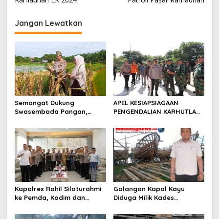
i
g
Jangan Lewatkan
a
s
i
p
o
s
Semangat Dukung
APEL KESIAPSIAGAAN
Swasembada Pangan,
PENGENDALIAN KARHUTLA
Kapolsek Kampar Turun
KABUPATEN ROKAN HILIR
Langsung Panen Jagung di
TAHUN 2026, PERKUAT
Sendayan
SINERGI HADAPI MUSIM
KEMARAU DAN POTENSI EL
NINO
Kapolres Rohil Silaturahmi
Galangan Kapal Kayu
ke Pemda, Kodim dan
Diduga Milik Kades
Kejari, Perkuat Sinergitas
Serapung Bernama Rocki
dan Soliditas Antar Instansi
Menuai Sorotan,