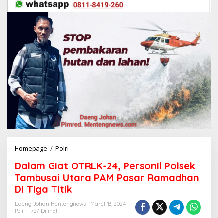
Homepage
/
Polri
D
a
Dalam Giat OTRLK-24, Personil Polsek
l
a
Tambusai Utara PAM Pasar Ramadhan
m
Di Tiga Titik
G
i
Daeng Johan Mentengnews
Maret 13, 2024
a
Polri
727 Dilihat