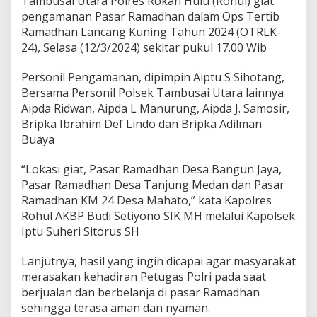
Tambusai Utara Polres Rokan Hulu (Rohul) giat
a
m
pengamanan Pasar Ramadhan dalam Ops Tertib
b
Ramadhan Lancang Kuning Tahun 2024 (OTRLK-
u
24), Selasa (12/3/2024) sekitar pukul 17.00 Wib
s
a
Personil Pengamanan, dipimpin Aiptu S Sihotang,
i
U
Bersama Personil Polsek Tambusai Utara lainnya
t
Aipda Ridwan, Aipda L Manurung, Aipda J. Samosir,
a
Bripka Ibrahim Def Lindo dan Bripka Adilman
r
Buaya
a
P
A
“Lokasi giat, Pasar Ramadhan Desa Bangun Jaya,
M
Pasar Ramadhan Desa Tanjung Medan dan Pasar
P
Ramadhan KM 24 Desa Mahato,” kata Kapolres
a
Rohul AKBP Budi Setiyono SIK MH melalui Kapolsek
s
Iptu Suheri Sitorus SH
a
r
R
Lanjutnya, hasil yang ingin dicapai agar masyarakat
a
merasakan kehadiran Petugas Polri pada saat
m
berjualan dan berbelanja di pasar Ramadhan
a
sehingga terasa aman dan nyaman.
d