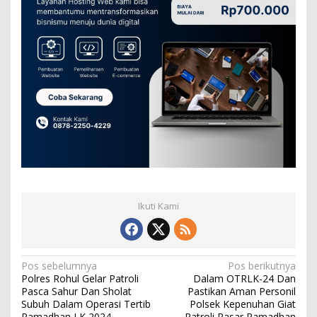
Ikuti Kami
N
Pos sebelumnya
Pos berikutnya
Polres Rohul Gelar Patroli
Dalam OTRLK-24 Dan
a
Pasca Sahur Dan Sholat
Pastikan Aman Personil
v
Subuh Dalam Operasi Tertib
Polsek Kepenuhan Giat
Ramadhan LK 2024
Patroli Pasar Ramadhan