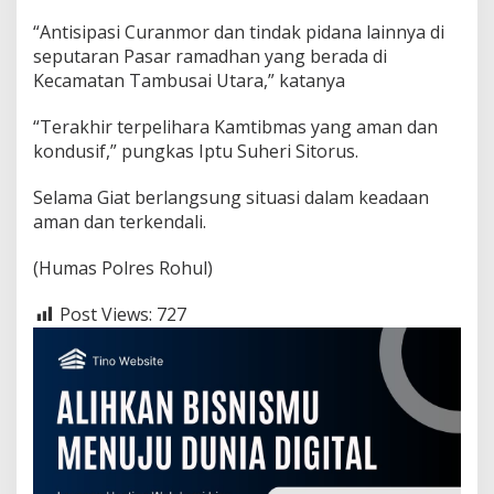
h
a
“Antisipasi Curanmor dan tindak pidana lainnya di
n
seputaran Pasar ramadhan yang berada di
D
Kecamatan Tambusai Utara,” katanya
i
T
i
“Terakhir terpelihara Kamtibmas yang aman dan
g
kondusif,” pungkas Iptu Suheri Sitorus.
a
T
Selama Giat berlangsung situasi dalam keadaan
i
aman dan terkendali.
t
i
k
(Humas Polres Rohul)
Post Views:
727