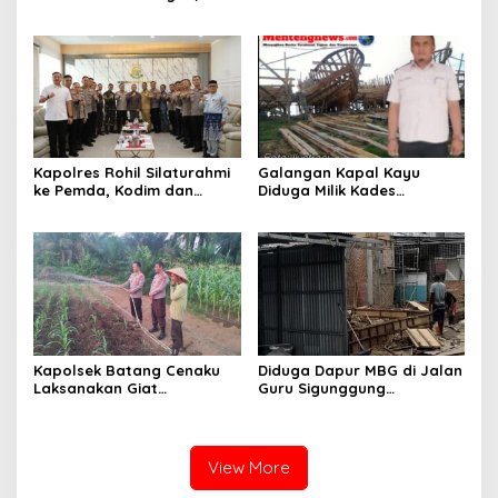
Kapolsek Kampar Turun
KABUPATEN ROKAN HILIR
Langsung Panen Jagung di
TAHUN 2026, PERKUAT
Sendayan
SINERGI HADAPI MUSIM
KEMARAU DAN POTENSI EL
NINO
Kapolres Rohil Silaturahmi
Galangan Kapal Kayu
ke Pemda, Kodim dan
Diduga Milik Kades
Kejari, Perkuat Sinergitas
Serapung Bernama Rocki
dan Soliditas Antar Instansi
Menuai Sorotan,
Masyarakat Menilai Bahan
Material Kapal Kayu
Diduga dari Hasil Ilegal
Logging
Kapolsek Batang Cenaku
Diduga Dapur MBG di Jalan
Laksanakan Giat
Guru Sigunggung
Pemantauan, Penyiraman
Beraktivitas Tidak Sesuai
dan Pengecekan Jagung
SOP, Selain itu Warga
Pipil di Desa Aur Cina.
Keluhkan Bau Limbah yang
Menyengat.
View More