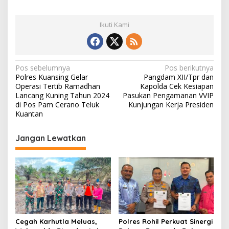
Ikuti Kami
N
Pos sebelumnya
Pos berikutnya
Polres Kuansing Gelar
Pangdam XII/Tpr dan
a
Operasi Tertib Ramadhan
Kapolda Cek Kesiapan
v
Lancang Kuning Tahun 2024
Pasukan Pengamanan VVIP
di Pos Pam Cerano Teluk
Kunjungan Kerja Presiden
i
Kuantan
g
Jangan Lewatkan
a
s
i
p
o
s
Cegah Karhutla Meluas,
Polres Rohil Perkuat Sinergi