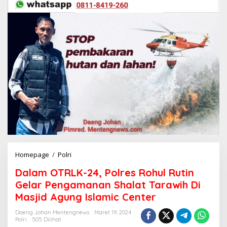
Homepage
/
Polri
D
a
Dalam OTRLK-24, Polres Rohul Rutin
l
a
Gelar Pengamanan Shalat Tarawih Di
m
Masjid Agung Islamic Center
O
T
Daeng Johan Mentengnews
Maret 19, 2024
R
Polri
505 Dilihat