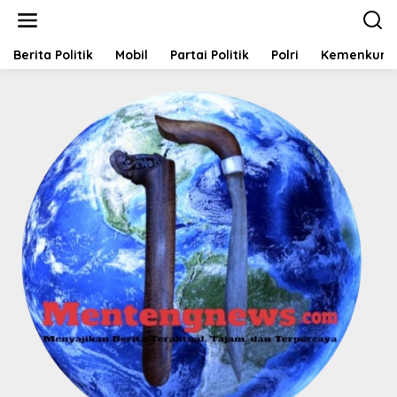
L
e
w
a
Berita Politik
Mobil
Partai Politik
Polri
Kemenkum
t
i
k
e
k
o
n
t
e
n