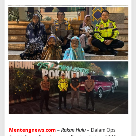
L
K
-
2
4
,
P
o
l
r
e
s
R
o
h
u
l
R
u
t
i
n
G
e
Mentengnews.com
–
Rokan Hulu
– Dalam Ops
l