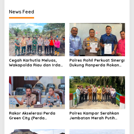
News Feed
Cegah Karhutla Meluas,
Polres Rohil Perkuat Sinergi
Wakapolda Riau dan Irdam
Dukung Ranperda Rokan
XIX/TT Turun Langsung
Hilir Hijau untuk Lingkungan
Padamkan Api di Pasir
Berkelanjutan
Limau Kapas
Rakor Akselerasi Perda
Polres Kampar Serahkan
Green City (Perda
Jembatan Merah Putih
Lingkungan) Kota
Presisi Hasil Renovasi ke
Pekanbaru Bersama Dinas
Warga Pulau Jambu Kuok
Lingkungan Hidup Kota