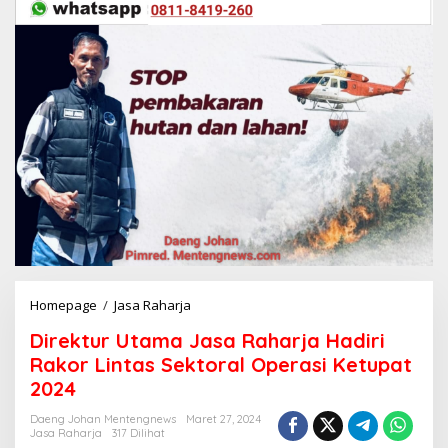
Homepage
/
Jasa Raharja
D
i
Direktur Utama Jasa Raharja Hadiri
r
e
Rakor Lintas Sektoral Operasi Ketupat
k
2024
t
u
Daeng Johan Mentengnews
Maret 27, 2024
r
Jasa Raharja
317 Dilihat