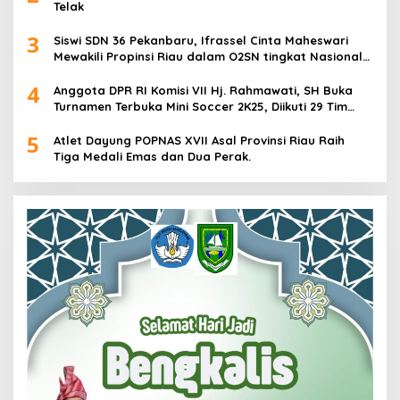
Telak
3
Siswi SDN 36 Pekanbaru, Ifrassel Cinta Maheswari
Mewakili Propinsi Riau dalam O2SN tingkat Nasional
2025 di Cabor Senam Putri
4
Anggota DPR RI Komisi VII Hj. Rahmawati, SH Buka
Turnamen Terbuka Mini Soccer 2K25, Diikuti 29 Tim
Pria dan Wanita di Kalimantan Utara
5
Atlet Dayung POPNAS XVII Asal Provinsi Riau Raih
Tiga Medali Emas dan Dua Perak.