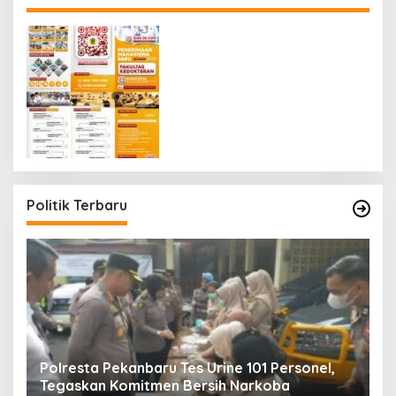
Politik Terbaru
Polresta Pekanbaru Tes Urine 101 Personel,
P
Tegaskan Komitmen Bersih Narkoba
S