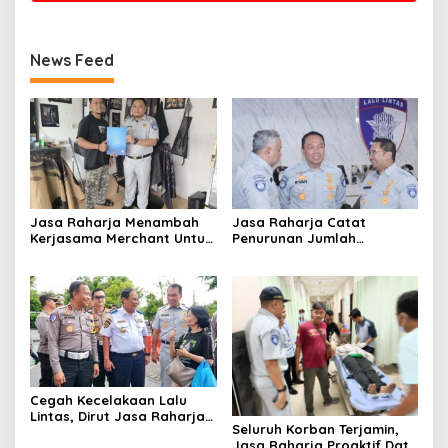
News Feed
Jasa Raharja Menambah
Jasa Raharja Catat
Kerjasama Merchant Untuk
Penurunan Jumlah
Memberikan Diskon Bagi
Santunan selama Nataru
Pemilik Kendaraan Taat
2024: Dampak Positif dari
Pajak
Sinergi dan Kolaborasi
Cegah Kecelakaan Lalu
Lintas, Dirut Jasa Raharja
Seluruh Korban Terjamin,
Dampingi Wamenhub Sidak
Jasa Raharja Proaktif Data
Kelaikan Bus Pariwisata di