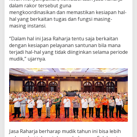
o
dalam rakor tersebut guna
r
mengkoordinasikan dan memastikan kesiapan hal-
L
i
hal yang berkaitan tugas dan fungsi masing-
n
masing instansi.
t
a
“Dalam hal ini Jasa Raharja tentu saja berkaitan
s
dengan kesiapan pelayanan santunan bila mana
S
e
terjadi hal-hal yang tidak diinginkan selama periode
k
mudik,” ujarnya.
t
o
r
a
l
O
p
e
r
a
s
i
K
Jasa Raharja berharap mudik tahun ini bisa lebih
e