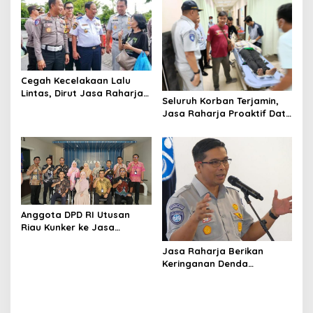
Pajak
Sinergi dan Kolaborasi
Cegah Kecelakaan Lalu
Lintas, Dirut Jasa Raharja
Seluruh Korban Terjamin,
Dampingi Wamenhub Sidak
Jasa Raharja Proaktif Data
Kelaikan Bus Pariwisata di
Korban Tabrakan Beruntun
Prambanan
di Tol Cipularang
Anggota DPD RI Utusan
Riau Kunker ke Jasa
Raharja untuk Mengetahui
Jasa Raharja Berikan
Proses Sistem Jaminan
Keringanan Denda
Sosial
Mengikuti Pemutihan Pajak
Kendaraan di Semua
Kantor Samsat Riau