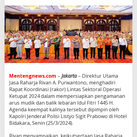
U
t
a
m
a
J
a
s
a
R
a
h
a
r
Mentengnews.com
–
Jakarta
– Direktur Utama
j
Jasa Raharja Rivan A. Purwantono, menghadiri
a
H
Rapat Koordinasi (rakor) Lintas Sektoral Operasi
a
Ketupat 2024 dalam mempersiapkan pengamanan
d
arus mudik dan balik lebaran Idul Fitri 1445 H.
i
Agenda keempat kalinya tersebut dipimpin oleh
r
Kapolri Jenderal Polisi Listyo Sigit Prabowo di Hotel
i
R
Bidakara, Senin (25/3/2024).
a
k
Rivan menyampaikan, keikutsertaan Jasa Raharja