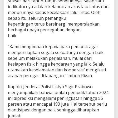
sukses dari tahun-tahun sebelumnya. Salah satu
t
indikatornya adalah kelancaran arus lalu lintas dan
u
p
menurunnya kasus kecelakaan lalu lintas. Oleh
a
sebab itu, seluruh pemangku
t
kepentingan terus bersinergi mempersiapkan
2
berbagai upaya pencegahan dengan
0
2
baik.
4
“Kami mengimbau kepada para pemudik agar
mempersiapkan segala sesuatunya dengan baik
sebelum melakukan perjalanan, mulai dari
kesiapan fisik hingga kendaraan yang laik. Selalu
utamakan keselamatan dan kooperatif mengikuti
arahan petugas di lapangan,” imbuh Rivan.
Kapolri Jenderal Polisi Listyo Sigit Prabowo
menyampaikan bahwa jumlah pemudik tahun 2024
ini diprediksi mengalami peningkatan hingga 56
persen atau mencapai 193 juta. Hal tersebut perlu
diantisipasi dengan baik sehingga diharapkan
jumlah