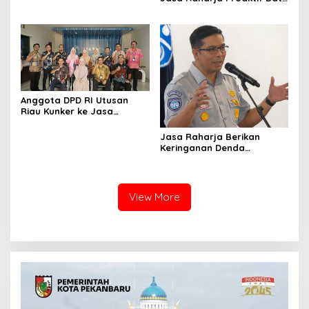
Korban Tabrakan Beruntun
Prambanan
di Tol Cipularang
Anggota DPD RI Utusan
Riau Kunker ke Jasa
Raharja untuk Mengetahui
Proses Sistem Jaminan
Jasa Raharja Berikan
Sosial
Keringanan Denda
Mengikuti Pemutihan Pajak
Kendaraan di Semua
Kantor Samsat Riau
View More