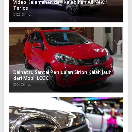
Video Kelemahan dan Kelebihan All New
Terios
5422 Dilihat
Daihatsu Santai Penjualan Sirion Kalah Jauh
dari Mobil LCGC
3501 Dilihat