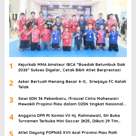
1
Kejurkab MMA Amateur IBCA “Boedak Betumbuk Siak
2026” Sukses Digelar, Cetak Bibit Atlet Berprestasi
2
Askar Bertuah Menang Besar 6-0, Sriwijaya FC Kalah
Telak
3
Siswi SDN 36 Pekanbaru, Ifrassel Cinta Maheswari
Mewakili Propinsi Riau dalam O2SN tingkat Nasional
2025 di Cabor Senam Putri
4
Anggota DPR RI Komisi VII Hj. Rahmawati, SH Buka
Turnamen Terbuka Mini Soccer 2K25, Diikuti 29 Tim
Pria dan Wanita di Kalimantan Utara
5
Atlet Dayung POPNAS XVII Asal Provinsi Riau Raih