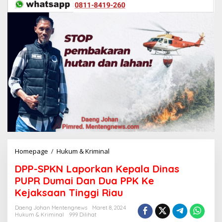
Homepage
/
Hukum & Kriminal
D
P
DPP-SPKN Laporkan Kepala Dinas
P
-
PUPR Dumai Dan Dua PPK Ke
S
Kejaksaan Tinggi Riau
P
K
Daeng Johan Mentengnews
Maret 8, 2024
N
Hukum & Kriminal
999 Dilihat