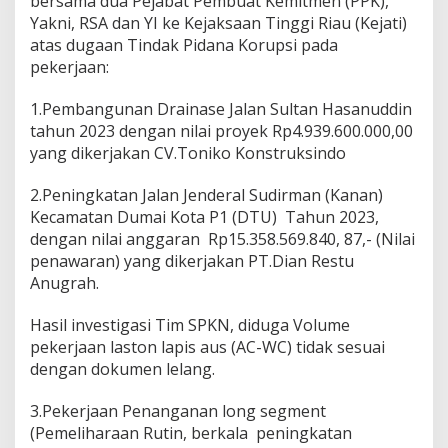
bersama dua Pejabat Pembuat Kemitmen (PPK),
n
Yakni, RSA dan YI ke Kejaksaan Tinggi Riau (Kejati)
g
g
atas dugaan Tindak Pidana Korupsi pada
i
pekerjaan:
R
i
1.Pembangunan Drainase Jalan Sultan Hasanuddin
a
tahun 2023 dengan nilai proyek Rp4.939.600.000,00
u
yang dikerjakan CV.Toniko Konstruksindo
2.Peningkatan Jalan Jenderal Sudirman (Kanan)
Kecamatan Dumai Kota P1 (DTU) Tahun 2023,
dengan nilai anggaran Rp15.358.569.840, 87,- (Nilai
penawaran) yang dikerjakan PT.Dian Restu
Anugrah.
Hasil investigasi Tim SPKN, diduga Volume
pekerjaan laston lapis aus (AC-WC) tidak sesuai
dengan dokumen lelang.
3.Pekerjaan Penanganan long segment
(Pemeliharaan Rutin, berkala peningkatan