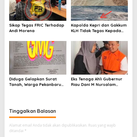
Sikap Tegas FRIC Terhadap
Kapolda Kepri dan Gakkum
Andi Morena
KLH Tidak Tegas Kepada
Korporasi Pencucian Pasir
dan Penimbunan Pesisir di
Teluk Mata Ikan
Diduga Gelapkan Surat
Eks Tenaga Ahli Gubernur
Tanah, Warga Pekanbaru
Riau Dani M Nursalam
Dilaporkan ke Polisi, Muncul
Divonis 2 Tahun Penjara,
Dugaan Tanah Telah
“Saya Jalani dengan
Beralih Nama
Ikhlas!”.
Tinggalkan Balasan
Alamat email Anda tidak akan dipublikasikan.
Ruas yang wajib
ditandai
*