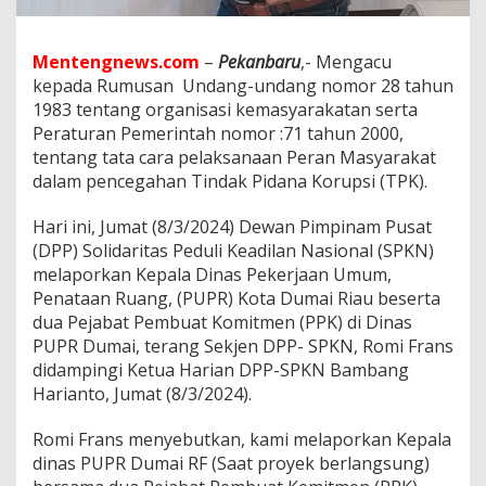
m
a
i
Mentengnews.com
–
Pekanbaru
,- Mengacu
D
a
kepada Rumusan Undang-undang nomor 28 tahun
n
1983 tentang organisasi kemasyarakatan serta
D
Peraturan Pemerintah nomor :71 tahun 2000,
u
tentang tata cara pelaksanaan Peran Masyarakat
a
dalam pencegahan Tindak Pidana Korupsi (TPK).
P
P
K
Hari ini, Jumat (8/3/2024) Dewan Pimpinam Pusat
K
(DPP) Solidaritas Peduli Keadilan Nasional (SPKN)
e
melaporkan Kepala Dinas Pekerjaan Umum,
K
Penataan Ruang, (PUPR) Kota Dumai Riau beserta
e
j
dua Pejabat Pembuat Komitmen (PPK) di Dinas
a
PUPR Dumai, terang Sekjen DPP- SPKN, Romi Frans
k
didampingi Ketua Harian DPP-SPKN Bambang
s
Harianto, Jumat (8/3/2024).
a
a
n
Romi Frans menyebutkan, kami melaporkan Kepala
T
dinas PUPR Dumai RF (Saat proyek berlangsung)
i