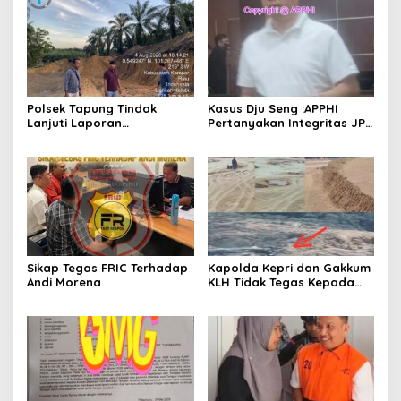
Polsek Tapung Tindak
Kasus Dju Seng :APPHI
Lanjuti Laporan
Pertanyakan Integritas JPU
Masyarakat Terkait
Kejagung dan Dugaan
Penambangan Ilegal di
“Main Mata” Kroni Eks-
Desa Bencah Kelubi
Jampidsus
Sikap Tegas FRIC Terhadap
Kapolda Kepri dan Gakkum
Andi Morena
KLH Tidak Tegas Kepada
Korporasi Pencucian Pasir
dan Penimbunan Pesisir di
Teluk Mata Ikan