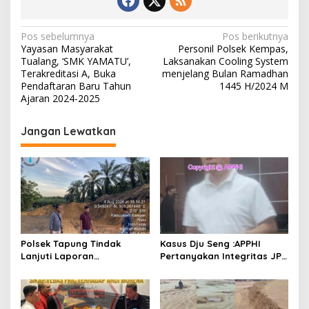
N
Pos sebelumnya
Pos berikutnya
Yayasan Masyarakat
Personil Polsek Kempas,
a
Tualang, ‘SMK YAMATU’,
Laksanakan Cooling System
v
Terakreditasi A, Buka
menjelang Bulan Ramadhan
Pendaftaran Baru Tahun
1445 H/2024 M
i
Ajaran 2024-2025
g
Jangan Lewatkan
a
s
i
p
o
s
Polsek Tapung Tindak
Kasus Dju Seng :APPHI
Lanjuti Laporan
Pertanyakan Integritas JPU
Masyarakat Terkait
Kejagung dan Dugaan
Penambangan Ilegal di
“Main Mata” Kroni Eks-
Desa Bencah Kelubi
Jampidsus