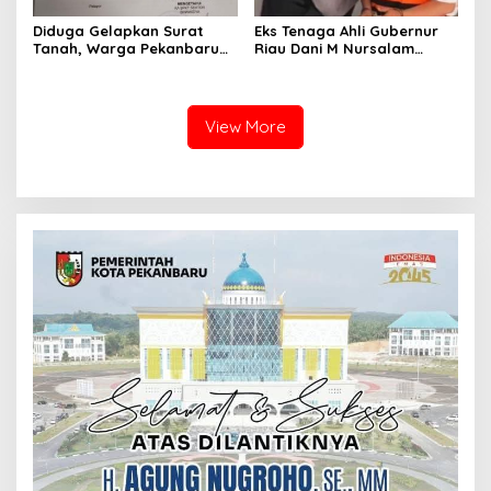
Diduga Gelapkan Surat
Eks Tenaga Ahli Gubernur
Tanah, Warga Pekanbaru
Riau Dani M Nursalam
Dilaporkan ke Polisi, Muncul
Divonis 2 Tahun Penjara,
Dugaan Tanah Telah
“Saya Jalani dengan
Beralih Nama
Ikhlas!”.
View More