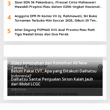
3
Siswi SDN 36 Pekanbaru, Ifrassel Cinta Maheswari
Mewakili Propinsi Riau dalam O2SN tingkat Nasional
2025 di Cabor Senam Putri
4
Anggota DPR RI Komisi VII Hj. Rahmawati, SH Buka
Turnamen Terbuka Mini Soccer 2K25, Diikuti 29 Tim
Pria dan Wanita di Kalimantan Utara
5
Atlet Dayung POPNAS XVII Asal Provinsi Riau Raih
Tiga Medali Emas dan Dua Perak.
Video Kelemahan dan Kelebihan All New
Otomotif Terpopuler
Terios
Belum Pakai CVT, Apa yang Ditakuti Daihatsu
5436 Dilihat
Indonesia?
Daihatsu Santai Penjualan Sirion Kalah Jauh
3508 Dilihat
dari Mobil LCGC
3508 Dilihat