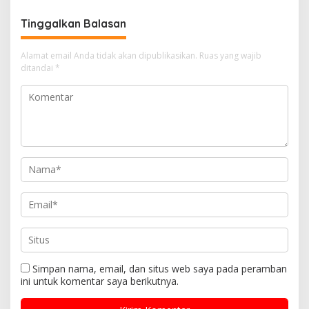
Pemerintahan Presiden RI
H. Prabowo Subianto
Tinggalkan Balasan
Alamat email Anda tidak akan dipublikasikan.
Ruas yang wajib
ditandai
*
Simpan nama, email, dan situs web saya pada peramban
ini untuk komentar saya berikutnya.