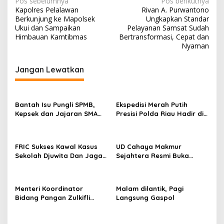
N
Pos sebelumnya
Pos berikutnya
Kapolres Pelalawan
Rivan A. Purwantono
a
Berkunjung ke Mapolsek
Ungkapkan Standar
v
Ukui dan Sampaikan
Pelayanan Samsat Sudah
Himbauan Kamtibmas
Bertransformasi, Cepat dan
i
Nyaman
g
Jangan Lewatkan
a
s
i
Bantah Isu Pungli SPMB,
Ekspedisi Merah Putih
p
Kepsek dan Jajaran SMA
Presisi Polda Riau Hadir di
Negeri 2 Tambang Berikan
Panipahan, Salurkan
o
Klarifikasi
Bantuan dan Layanan
s
Kesehatan
FRIC Sukses Kawal Kasus
UD Cahaya Makmur
Sekolah Djuwita Dan Jaga
Sejahtera Resmi Buka
Marwah Polri Presisi
Lokasi Baru di Pekanbaru,
Santuni 20 Anak Yatim
Menteri Koordinator
Malam dilantik, Pagi
Bidang Pangan Zulkifli
Langsung Gaspol
Hasan Aktif Mendorong
Seluruh Program