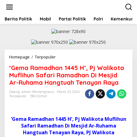
L
e
w
a
Berita Politik
Mobil
Partai Politik
Polri
Kemenkum
t
i
k
e
k
o
Homepage
/
Terpopuler
'
n
G
t
‘Gema Ramadhan 1445 H’, Pj Walikota
e
e
m
Muflihun Safari Ramadhan Di Mesjid
n
a
Ar-Ruhama Hangtuah Tenayan Raya
R
a
Daeng Johan Mentengnews
Maret 23, 2024
m
Terpopuler
584 Dilihat
a
d
h
a
‘Gema Ramadhan 1445 H’, Pj Walikota Muflihun
n
Safari Ramadhan Di Mesjid Ar-Ruhama
1
Hangtuah Tenayan Raya, PJ Walikota
4