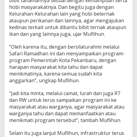
bibit tanamannya sesuai dengan kemampuan serta
h
hobi masyarakatnya. Dan begitu juga dengan
a
Kelurahan-Kelurahan lain yang hobi beternak
m
ataupun perikanan dan lainnya, agar mengajukan
a
H
kedinas terkait untuk dibantu bibit ternak ataupun
a
ikan dan yang lainnya juga, ujar Muflihun.
n
g
“Oleh karena itu, dengan bersilaturahmi melalui
t
Safari Ramadhan ini dan menyampaikan program-
u
a
program Pemerintah Kota Pekanbaru, dengan
h
harapan masyarakat kita tahu dan dapat
T
menikmatinya, karena semua sudah kita
e
anggarkan”, ungkap Muflihun.
n
a
y
“Jadi kita minta, melalui camat, lurah dan juga RT
a
dan RW untuk terus sampaikan program ini ke
n
masyarakat atau warganya, agar masyarakat atau
R
warganya tahu dan dapat memanfaatkan atau
a
y
menikmati program tersebut”, tambah Muflihun.
a
Selain itu juga lanjut Muflihun, infrastruktur terus