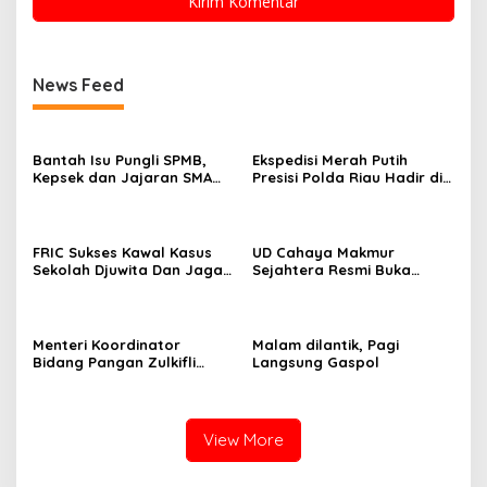
News Feed
Bantah Isu Pungli SPMB,
Ekspedisi Merah Putih
Kepsek dan Jajaran SMA
Presisi Polda Riau Hadir di
Negeri 2 Tambang Berikan
Panipahan, Salurkan
Klarifikasi
Bantuan dan Layanan
Kesehatan
FRIC Sukses Kawal Kasus
UD Cahaya Makmur
Sekolah Djuwita Dan Jaga
Sejahtera Resmi Buka
Marwah Polri Presisi
Lokasi Baru di Pekanbaru,
Santuni 20 Anak Yatim
Menteri Koordinator
Malam dilantik, Pagi
Bidang Pangan Zulkifli
Langsung Gaspol
Hasan Aktif Mendorong
Seluruh Program
Pemerintahan Presiden RI
H. Prabowo Subianto
View More