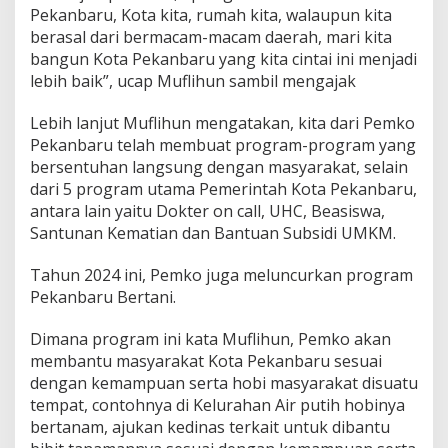
f
Pekanbaru, Kota kita, rumah kita, walaupun kita
a
berasal dari bermacam-macam daerah, mari kita
r
bangun Kota Pekanbaru yang kita cintai ini menjadi
i
lebih baik”, ucap Muflihun sambil mengajak
R
a
m
Lebih lanjut Muflihun mengatakan, kita dari Pemko
a
Pekanbaru telah membuat program-program yang
d
bersentuhan langsung dengan masyarakat, selain
h
dari 5 program utama Pemerintah Kota Pekanbaru,
a
n
antara lain yaitu Dokter on call, UHC, Beasiswa,
D
Santunan Kematian dan Bantuan Subsidi UMKM.
i
M
Tahun 2024 ini, Pemko juga meluncurkan program
e
Pekanbaru Bertani.
s
j
i
Dimana program ini kata Muflihun, Pemko akan
d
membantu masyarakat Kota Pekanbaru sesuai
A
dengan kemampuan serta hobi masyarakat disuatu
r
tempat, contohnya di Kelurahan Air putih hobinya
-
R
bertanam, ajukan kedinas terkait untuk dibantu
u