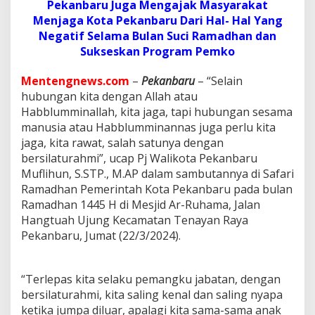
Pekanbaru Juga Mengajak Masyarakat
4
5
Menjaga Kota Pekanbaru Dari Hal- Hal Yang
H
Negatif Selama Bulan Suci Ramadhan dan
'
Sukseskan Program Pemko
,
P
Mentengnews.com
–
Pekanbaru
– “Selain
j
W
hubungan kita dengan Allah atau
a
Habblumminallah, kita jaga, tapi hubungan sesama
l
manusia atau Habblumminannas juga perlu kita
i
jaga, kita rawat, salah satunya dengan
k
bersilaturahmi”, ucap Pj Walikota Pekanbaru
o
t
Muflihun, S.STP., M.AP dalam sambutannya di Safari
a
Ramadhan Pemerintah Kota Pekanbaru pada bulan
M
Ramadhan 1445 H di Mesjid Ar-Ruhama, Jalan
u
Hangtuah Ujung Kecamatan Tenayan Raya
f
l
Pekanbaru, Jumat (22/3/2024).
i
h
u
“Terlepas kita selaku pemangku jabatan, dengan
n
bersilaturahmi, kita saling kenal dan saling nyapa
S
ketika jumpa diluar, apalagi kita sama-sama anak
a