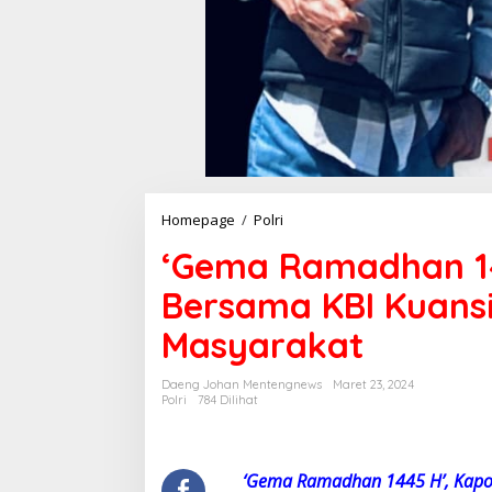
Homepage
/
Polri
'
G
‘Gema Ramadhan 14
e
m
Bersama KBI Kuansi
a
R
Masyarakat
a
m
a
Daeng Johan Mentengnews
Maret 23, 2024
d
Polri
784 Dilihat
h
a
n
1
‘Gema Ramadhan 1445 H’, Kapol