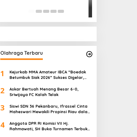
Pihak Kemana?
Di Politik
|
Januari 18, 
Olahraga Terbaru
1
Kejurkab MMA Amateur IBCA “Boedak
Betumbuk Siak 2026” Sukses Digelar,
Cetak Bibit Atlet Berprestasi
2
Askar Bertuah Menang Besar 6-0,
Sriwijaya FC Kalah Telak
3
Siswi SDN 36 Pekanbaru, Ifrassel Cinta
Maheswari Mewakili Propinsi Riau dalam
O2SN tingkat Nasional 2025 di Cabor
4
Senam Putri
Anggota DPR RI Komisi VII Hj.
Rahmawati, SH Buka Turnamen Terbuka
Mini Soccer 2K25, Diikuti 29 Tim Pria dan