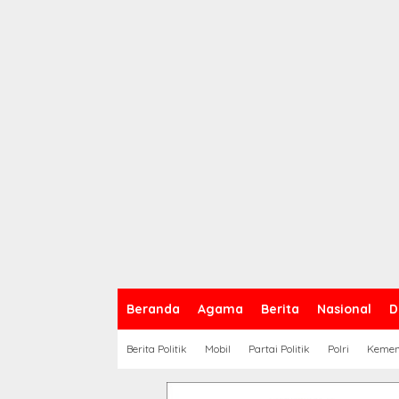
Beranda
Agama
Berita
Nasional
D
Berita Politik
Mobil
Partai Politik
Polri
Keme