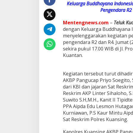
4
Keluarga Buddhayana Indonesia
4
Pengendara R2 
5
H
Mentengnews.com
–
Teluk Ku
'
,
dengan Keluarga Buddhayana In
P
menyelenggarakan kegiatan pem
o
pengendara R2 dan R4. Jumat (2
l
sekira pukul 17.00 WIB di Jl. P
r
Kuantan.
e
s
K
u
Kegiatan tersebut turut dihadir
a
AKBP Pangucap Priyo Soegito, S
n
dari KBI dan jajaran Sat Reskri
s
i
Reskrim AKP Linter Sihaloho, S
n
Suwito S.H,M.H., Kanit II Tipidte
g
PPA Aipda Edu Lesmon Hutagaol
B
Kurniawan, P.S Kaur Mintu Aipd
e
Sat Reskrim Polres Kuansing.
r
s
a
Kapolres Kuansing AKBP Panguca