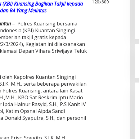
 (KBI) Kuansing Bagikan Takjil kepada
dan R4 Yang Melintas
antan
– Polres Kuansing bersama
donesia (KBI) Kuantan Singingi
berian takjil gratis kepada
2/3/2024), Kegiatan ini dilaksanakan
roklamasi Depan Vihara Sriwijaya Teluk
Kegaduhan Yang Membuat
i oleh Kapolres Kuantan Singingi
Sejumlah Tokoh Semakin Santer
.I.K, M.H., serta beberapa perwakilan
Menjadi Buah Bibir Masyarakat
Di Politik
|
Mei 6, 2026
m Polres Kuansing, antara lain Kasat
.H.,M.H., KBO Sat Reskrim Iptu Mario
r Ipda Hainur Rasyid, S.H., P.S Kanit IV
, Katim Opsnal Aipda Sandi
a Donald Syaputra, S.H., dan personil
p Priyo Soegito, S.I.K.,M.H.,