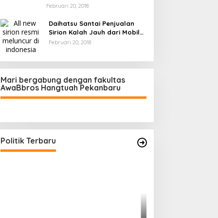
Februari 20, 2018
Daihatsu Santai Penjualan
Sirion Kalah Jauh dari Mobil
LCGC
Februari 20, 2018
Mari bergabung dengan fakultas
AwaBbros Hangtuah Pekanbaru
Polresta Pekanbaru Tes Urine 101
Personel, Tegaskan Komitmen
Bersih Narkoba
Di Politik, Polri
|
Februari 23, 2026
Politik Terbaru
Prof Sutan Naso
“Jago” Siaga Per