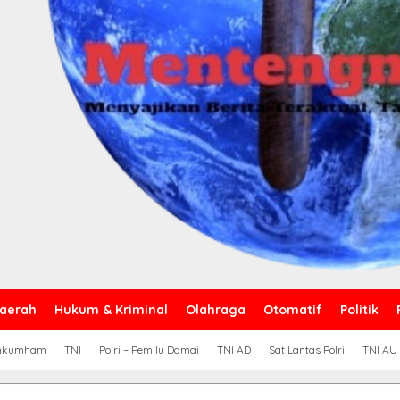
aerah
Hukum & Kriminal
Olahraga
Otomatif
Politik
nkumham
TNI
Polri – Pemilu Damai
TNI AD
Sat Lantas Polri
TNI AU