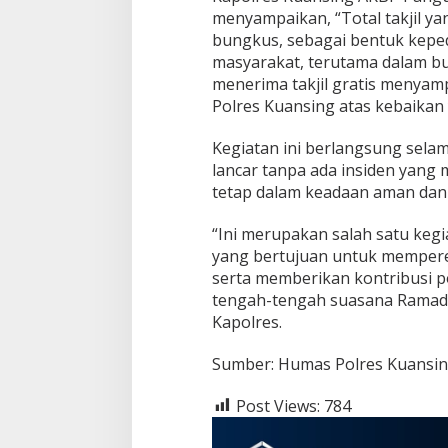
m
menyampaikan, “Total takjil y
a
bungkus, sebagai bentuk keped
K
masyarakat, terutama dalam b
B
I
menerima takjil gratis menyam
K
Polres Kuansing atas kebaikan 
u
a
Kegiatan ini berlangsung selam
n
lancar tanpa ada insiden yang 
s
i
tetap dalam keadaan aman dan 
n
g
“Ini merupakan salah satu kegi
B
yang bertujuan untuk memper
a
serta memberikan kontribusi po
g
i
tengah-tengah suasana Ramad
k
Kapolres.
a
n
Sumber: Humas Polres Kuansi
T
a
k
Post Views:
784
j
i