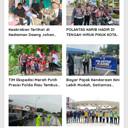
i
p
o
s
Keakraban Terlihat di
POLANTAS KARIB HADIR DI
Kediaman Daeng Johan
TENGAH HIRUK PIKUK KOTA
dan Desi Novita Saat
PEKANBARU, DITLANTAS
Puluhan Awak Media Hadir
POLDA RIAU KOBARKAN
Dalam Rangka Acara Rutin
SEMANGAT KESELAMATAN,
Grup Info Lalu Lintas
NASIONALISME DAN GREEN
sekaligus Doa Syukuran
POLICING JELANG HUT KE-81
Menempati Rumah.
RI
TIM Ekspedisi Merah Putih
Bayar Pajak Kendaraan Kini
Presisi Polda Riau Tembus
Lebih Mudah, Satlantas
Pedalaman Talang Mamak
Polres Kampar Ajak
Kobarkan Semangat Merah
Masyarakat Manfaatkan
Putih Hadirkan Kepedulian
Program Pemutihan
Nyata untuk Negeri