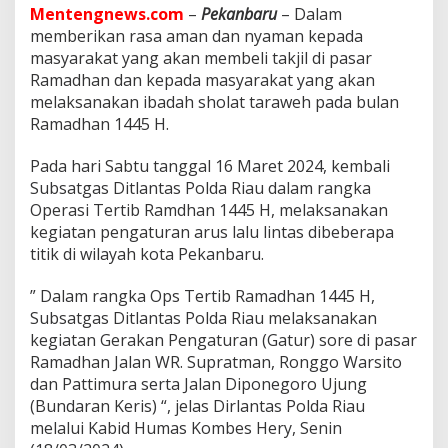
R
Mentengnews.com
–
Pekanbaru
– Dalam
i
memberikan rasa aman dan nyaman kepada
a
masyarakat yang akan membeli takjil di pasar
u
O
Ramadhan dan kepada masyarakat yang akan
p
melaksanakan ibadah sholat taraweh pada bulan
s
Ramadhan 1445 H.
T
e
Pada hari Sabtu tanggal 16 Maret 2024, kembali
r
t
Subsatgas Ditlantas Polda Riau dalam rangka
i
Operasi Tertib Ramdhan 1445 H, melaksanakan
b
kegiatan pengaturan arus lalu lintas dibeberapa
S
titik di wilayah kota Pekanbaru.
e
l
a
” Dalam rangka Ops Tertib Ramadhan 1445 H,
m
Subsatgas Ditlantas Polda Riau melaksanakan
a
kegiatan Gerakan Pengaturan (Gatur) sore di pasar
R
Ramadhan Jalan WR. Supratman, Ronggo Warsito
a
m
dan Pattimura serta Jalan Diponegoro Ujung
a
(Bundaran Keris) “, jelas Dirlantas Polda Riau
d
melalui Kabid Humas Kombes Hery, Senin
h