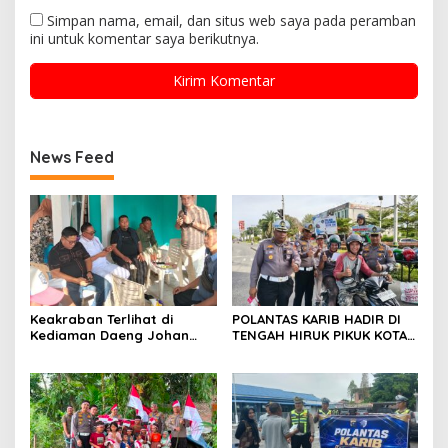
Simpan nama, email, dan situs web saya pada peramban
ini untuk komentar saya berikutnya.
News Feed
Keakraban Terlihat di
POLANTAS KARIB HADIR DI
Kediaman Daeng Johan
TENGAH HIRUK PIKUK KOTA
dan Desi Novita Saat
PEKANBARU, DITLANTAS
Puluhan Awak Media Hadir
POLDA RIAU KOBARKAN
Dalam Rangka Acara Rutin
SEMANGAT KESELAMATAN,
Grup Info Lalu Lintas
NASIONALISME DAN GREEN
sekaligus Doa Syukuran
POLICING JELANG HUT KE-81
Menempati Rumah.
RI