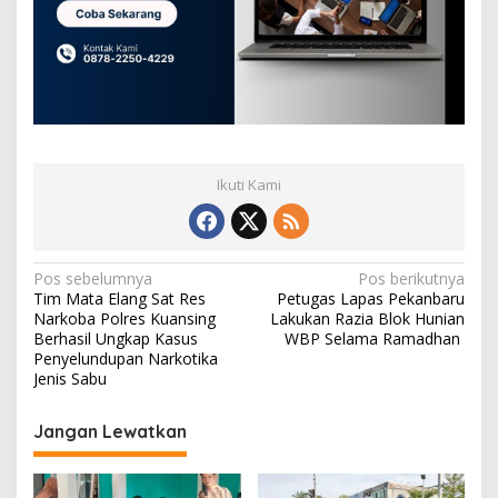
Ikuti Kami
N
Pos sebelumnya
Pos berikutnya
Tim Mata Elang Sat Res
Petugas Lapas Pekanbaru
a
Narkoba Polres Kuansing
Lakukan Razia Blok Hunian
v
Berhasil Ungkap Kasus
WBP Selama Ramadhan
Penyelundupan Narkotika
i
Jenis Sabu
g
Jangan Lewatkan
a
s