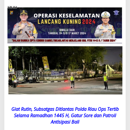
n
,
S
u
b
s
a
t
g
a
s
D
i
t
l
a
n
t
a
s
P
Giat Rutin, Subsatgas Ditlantas Polda Riau Ops Tertib
o
Selama Ramadhan 1445 H, Gatur Sore dan Patroli
l
d
Antisipasi Bali
a