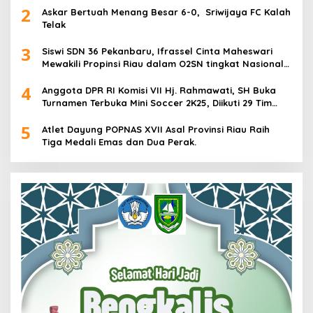
2
Askar Bertuah Menang Besar 6-0, Sriwijaya FC Kalah
Telak
3
Siswi SDN 36 Pekanbaru, Ifrassel Cinta Maheswari
Mewakili Propinsi Riau dalam O2SN tingkat Nasional
2025 di Cabor Senam Putri
4
Anggota DPR RI Komisi VII Hj. Rahmawati, SH Buka
Turnamen Terbuka Mini Soccer 2K25, Diikuti 29 Tim
Pria dan Wanita di Kalimantan Utara
5
Atlet Dayung POPNAS XVII Asal Provinsi Riau Raih
Tiga Medali Emas dan Dua Perak.