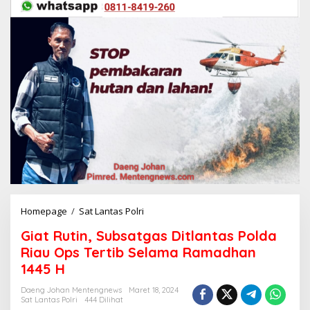
Homepage
/
Sat Lantas Polri
G
i
Giat Rutin, Subsatgas Ditlantas Polda
a
t
Riau Ops Tertib Selama Ramadhan
R
1445 H
u
t
Daeng Johan Mentengnews
Maret 18, 2024
i
Sat Lantas Polri
444 Dilihat