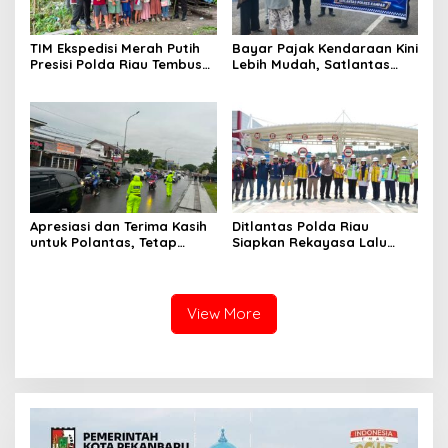
TIM Ekspedisi Merah Putih
Bayar Pajak Kendaraan Kini
Presisi Polda Riau Tembus
Lebih Mudah, Satlantas
Pedalaman Talang Mamak
Polres Kampar Ajak
Kobarkan Semangat Merah
Masyarakat Manfaatkan
Putih Hadirkan Kepedulian
Program Pemutihan
Nyata untuk Negeri
Apresiasi dan Terima Kasih
Ditlantas Polda Riau
untuk Polantas, Tetap
Siapkan Rekayasa Lalu
Mengabdi di Tengah
Lintas untuk Pekerjaan
Guyuran Hujan
Sambungan Tol Permai–Tol
Lingkar Pekanbaru,
Keselamatan Masyarakat
View More
Jadi Prioritas