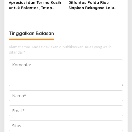
Apresiasi dan Terima Kasih
Ditlantas Polda Riau
untuk Polantas, Tetap
Siapkan Rekayasa Lalu
Mengabdi di Tengah
Lintas untuk Pekerjaan
Guyuran Hujan
Sambungan Tol Permai–Tol
Lingkar Pekanbaru,
Keselamatan Masyarakat
Tinggalkan Balasan
Jadi Prioritas
Alamat email Anda tidak akan dipublikasikan.
Ruas yang wajib
ditandai
*