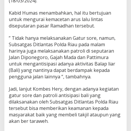
(18/03/2024).
a
n
1
Kabid Humas menambahkan, hal itu bertujuan
4
untuk mengurai kemacetan arus lalu lintas
4
diseputaran pasar Ramadhan tersebut.
5
H
” Tidak hanya melaksanakan Gatur sore, namun,
Subsatgas Ditlantas Polda Riau pada malam
harinya juga melaksanakan patroli di seputaran
Jalan Diponegoro, Gajah Mada dan Pattimura
untuk mengantisipasi adanya aktivitas Balap liar
(Bali) yang nantinya dapat berdampak kepada
pengguna jalan lainnya “, tambahnya.
Jadi, lanjut Kombes Hery, dengan adanya kegiatan
gatur sore dan patroli antisipasi bali yang
dilaksanakan oleh Subsatgas Ditlantas Polda Riau
tersebut bisa memberikan keamanan kepada
masyarakat baik yang membeli takjil ataupun yang
akan ber taraweh.