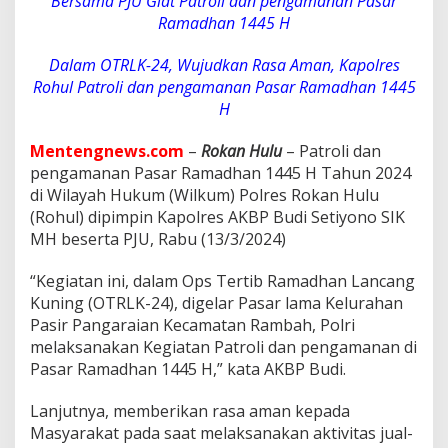
Bersama PJU Giat Patroli dan pengamanan Pasar
i
d
Ramadhan 1445 H
a
n
Dalam OTRLK-24, Wujudkan Rasa Aman, Kapolres
p
Rohul Patroli dan pengamanan Pasar Ramadhan 1445
e
H
n
g
a
Mentengnews.com
–
Rokan Hulu
– Patroli dan
m
pengamanan Pasar Ramadhan 1445 H Tahun 2024
a
di Wilayah Hukum (Wilkum) Polres Rokan Hulu
n
(Rohul) dipimpin Kapolres AKBP Budi Setiyono SIK
a
n
MH beserta PJU, Rabu (13/3/2024)
P
a
“Kegiatan ini, dalam Ops Tertib Ramadhan Lancang
s
Kuning (OTRLK-24), digelar Pasar lama Kelurahan
a
Pasir Pangaraian Kecamatan Rambah, Polri
r
R
melaksanakan Kegiatan Patroli dan pengamanan di
a
Pasar Ramadhan 1445 H,” kata AKBP Budi.
m
a
Lanjutnya, memberikan rasa aman kepada
d
Masyarakat pada saat melaksanakan aktivitas jual-
h