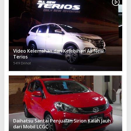
Video Kelemahan dan Kelebihan All New
Terios
5419 Dilihat
Daihatsu Santai Penjualan Sirion Kalah Jauh
dari Mobil LCGC