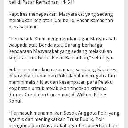
a
beli di Pasar Ramadhan 1445 H.
n
1
Kapolres menegaskan, Masyarakat yang sedang
4
melakukan kegiatan jual-beli di Pasar Ramadhan
4
merasa aman
5
H
“Termasuk, Kami mengingatkan agar Masyarakat
waspada atas Benda atau Barang berharga
Kendaraan Masyarakat yang sedang melakukan
kegiatan Jual Beli di Pasar Ramadhan,” sebutnya.
Selain memberikan rasa aman, sambung Kapolres,
diharapkan kehadiran Polri dapat mencegah atau
meminimalisir Niat dan kesempatan para Pelaku
Kejahatan untuk melakukan tindakan kriminal
(Curas, Curat dan Curanmor) di Wilkum Polres
Rohul .
“Termasuk menampilkan Sosok Anggota Polri yang
agamis dan meningkatkan Trust Publik, Polri
mengingatkan Masyarakat agar tetap berhati-hati