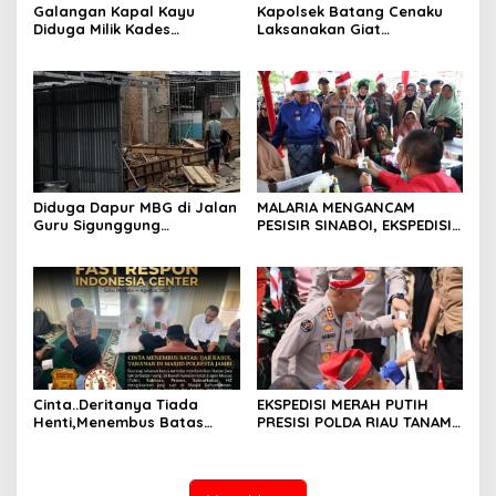
Galangan Kapal Kayu
Kapolsek Batang Cenaku
Diduga Milik Kades
Laksanakan Giat
Serapung Bernama Rocki
Pemantauan, Penyiraman
Menuai Sorotan,
dan Pengecekan Jagung
Masyarakat Menilai Bahan
Pipil di Desa Aur Cina.
Material Kapal Kayu
Diduga dari Hasil Ilegal
Logging
Diduga Dapur MBG di Jalan
MALARIA MENGANCAM
Guru Sigunggung
PESISIR SINABOI, EKSPEDISI
Beraktivitas Tidak Sesuai
MERAH PUTIH PRESISI POLDA
SOP, Selain itu Warga
RIAU HADIR DENGAN
Keluhkan Bau Limbah yang
PELAYANAN KESEHATAN
Menyengat.
GRATIS
Cinta..Deritanya Tiada
EKSPEDISI MERAH PUTIH
Henti,Menembus Batas
PRESISI POLDA RIAU TANAM
Jeruji Besi
810 MANGROVE DAN
SALURKAN BERBAGAI
BANTUAN UNTUK
MASYARAKAT PESISIR