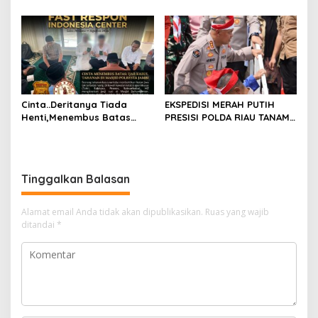
Beraktivitas Tidak Sesuai
MERAH PUTIH PRESISI POLDA
SOP, Selain itu Warga
RIAU HADIR DENGAN
Keluhkan Bau Limbah yang
PELAYANAN KESEHATAN
Menyengat.
GRATIS
Cinta..Deritanya Tiada
EKSPEDISI MERAH PUTIH
Henti,Menembus Batas
PRESISI POLDA RIAU TANAM
Jeruji Besi
810 MANGROVE DAN
SALURKAN BERBAGAI
BANTUAN UNTUK
MASYARAKAT PESISIR
Tinggalkan Balasan
SINABOI
Alamat email Anda tidak akan dipublikasikan.
Ruas yang wajib
ditandai
*