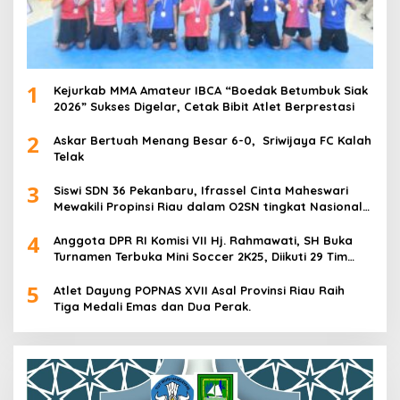
1
Kejurkab MMA Amateur IBCA “Boedak Betumbuk Siak
2026” Sukses Digelar, Cetak Bibit Atlet Berprestasi
2
Askar Bertuah Menang Besar 6-0, Sriwijaya FC Kalah
Telak
3
Siswi SDN 36 Pekanbaru, Ifrassel Cinta Maheswari
Mewakili Propinsi Riau dalam O2SN tingkat Nasional
2025 di Cabor Senam Putri
4
Anggota DPR RI Komisi VII Hj. Rahmawati, SH Buka
Turnamen Terbuka Mini Soccer 2K25, Diikuti 29 Tim
Pria dan Wanita di Kalimantan Utara
5
Atlet Dayung POPNAS XVII Asal Provinsi Riau Raih
Tiga Medali Emas dan Dua Perak.