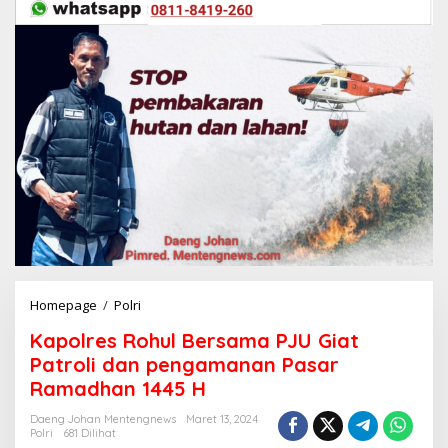
Homepage
/
Polri
K
a
Kapolres Rohul Bersama PJU Giat
p
o
Patroli dan pengamanan Pasar
l
Ramadhan 1445 H
r
e
Daeng Johan Mentengnews
Maret 13, 2024
s
Polri
681 Dilihat