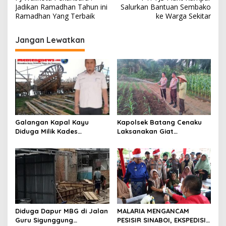
a
Jadikan Ramadhan Tahun ini
Salurkan Bantuan Sembako
v
Ramadhan Yang Terbaik
ke Warga Sekitar
i
Jangan Lewatkan
g
a
s
i
p
o
Galangan Kapal Kayu
Kapolsek Batang Cenaku
s
Diduga Milik Kades
Laksanakan Giat
Serapung Bernama Rocki
Pemantauan, Penyiraman
Menuai Sorotan,
dan Pengecekan Jagung
Masyarakat Menilai Bahan
Pipil di Desa Aur Cina.
Material Kapal Kayu
Diduga dari Hasil Ilegal
Logging
Diduga Dapur MBG di Jalan
MALARIA MENGANCAM
Guru Sigunggung
PESISIR SINABOI, EKSPEDISI