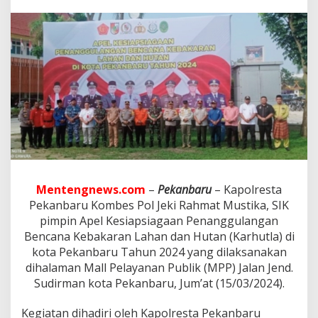
t
a
P
e
k
a
n
b
a
r
u
P
i
m
p
Mentengnews.com
–
Pekanbaru
– Kapolresta
i
Pekanbaru Kombes Pol Jeki Rahmat Mustika, SIK
n
A
pimpin Apel Kesiapsiagaan Penanggulangan
p
Bencana Kebakaran Lahan dan Hutan (Karhutla) di
e
kota Pekanbaru Tahun 2024 yang dilaksanakan
l
dihalaman Mall Pelayanan Publik (MPP) Jalan Jend.
K
e
Sudirman kota Pekanbaru, Jum’at (15/03/2024).
s
i
Kegiatan dihadiri oleh Kapolresta Pekanbaru