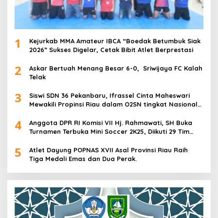
1
Kejurkab MMA Amateur IBCA “Boedak Betumbuk Siak
2026” Sukses Digelar, Cetak Bibit Atlet Berprestasi
2
Askar Bertuah Menang Besar 6-0, Sriwijaya FC Kalah
Telak
3
Siswi SDN 36 Pekanbaru, Ifrassel Cinta Maheswari
Mewakili Propinsi Riau dalam O2SN tingkat Nasional
2025 di Cabor Senam Putri
4
Anggota DPR RI Komisi VII Hj. Rahmawati, SH Buka
Turnamen Terbuka Mini Soccer 2K25, Diikuti 29 Tim
Pria dan Wanita di Kalimantan Utara
5
Atlet Dayung POPNAS XVII Asal Provinsi Riau Raih
Tiga Medali Emas dan Dua Perak.