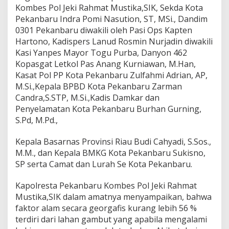
a
Kombes Pol Jeki Rahmat Mustika,SIK, Sekda Kota
p
Pekanbaru Indra Pomi Nasution, ST, MSi., Dandim
s
i
0301 Pekanbaru diwakili oleh Pasi Ops Kapten
a
Hartono, Kadispers Lanud Rosmin Nurjadin diwakili
g
Kasi Yanpes Mayor Togu Purba, Danyon 462
a
Kopasgat Letkol Pas Anang Kurniawan, M.Han,
a
Kasat Pol PP Kota Pekanbaru Zulfahmi Adrian, AP,
n
P
M.Si.,Kepala BPBD Kota Pekanbaru Zarman
e
Candra,S.STP, M.Si.,Kadis Damkar dan
n
Penyelamatan Kota Pekanbaru Burhan Gurning,
a
S.Pd, M.Pd.,
n
g
g
Kepala Basarnas Provinsi Riau Budi Cahyadi, S.Sos.,
u
M.M., dan Kepala BMKG Kota Pekanbaru Sukisno,
l
SP serta Camat dan Lurah Se Kota Pekanbaru.
a
n
Kapolresta Pekanbaru Kombes Pol Jeki Rahmat
g
a
Mustika,SIK dalam amatnya menyampaikan, bahwa
n
faktor alam secara georgafis kurang lebih 56 %
B
terdiri dari lahan gambut yang apabila mengalami
e