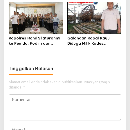
Langsung Panen Jagung di
TAHUN 2026, PERKUAT
Sendayan
SINERGI HADAPI MUSIM
KEMARAU DAN POTENSI EL
NINO
Kapolres Rohil Silaturahmi
Galangan Kapal Kayu
ke Pemda, Kodim dan
Diduga Milik Kades
Kejari, Perkuat Sinergitas
Serapung Bernama Rocki
dan Soliditas Antar Instansi
Menuai Sorotan,
Masyarakat Menilai Bahan
Material Kapal Kayu
Tinggalkan Balasan
Diduga dari Hasil Ilegal
Logging
Alamat email Anda tidak akan dipublikasikan.
Ruas yang wajib
ditandai
*