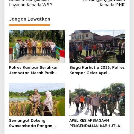
v
Layanan Kepada WBP
Kepada ‘PHR’
i
g
Jangan Lewatkan
a
s
i
p
o
s
Polres Kampar Serahkan
Siaga Karhutla 2026, Polres
Jembatan Merah Putih
Kampar Gelar Apel
Presisi Hasil Renovasi ke
Bersama TNI dan Instansi
Warga Pulau Jambu Kuok
Terkait
Semangat Dukung
APEL KESIAPSIAGAAN
Swasembada Pangan,
PENGENDALIAN KARHUTLA
Kapolsek Kampar Turun
KABUPATEN ROKAN HILIR