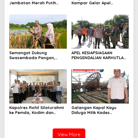
Jembatan Merah Putih
Kampar Gelar Apel
Presisi Hasil Renovasi ke
Bersama TNI dan Instansi
Warga Pulau Jambu Kuok
Terkait
Semangat Dukung
APEL KESIAPSIAGAAN
Swasembada Pangan,
PENGENDALIAN KARHUTLA
Kapolsek Kampar Turun
KABUPATEN ROKAN HILIR
Langsung Panen Jagung di
TAHUN 2026, PERKUAT
Sendayan
SINERGI HADAPI MUSIM
KEMARAU DAN POTENSI EL
NINO
Kapolres Rohil Silaturahmi
Galangan Kapal Kayu
ke Pemda, Kodim dan
Diduga Milik Kades
Kejari, Perkuat Sinergitas
Serapung Bernama Rocki
dan Soliditas Antar Instansi
Menuai Sorotan,
Masyarakat Menilai Bahan
Material Kapal Kayu
View More
Diduga dari Hasil Ilegal