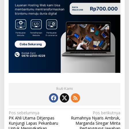
Ikuti Kami
N
Pos sebelumnya
Pos berikutnya
PK Ahli Utama Ditjenpas
Rumahnya Nyaris Ambruk,
a
Kunjungi Lapas Pekanbaru
Marganda Siregar Minta
Untuk Meningkatkan
Pertanggung Jawaban