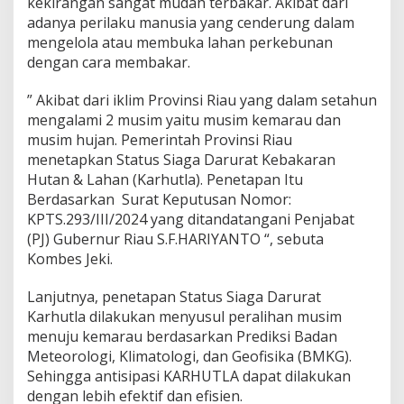
kekirangan sangat mudah terbakar. Akibat dari
n
c
adanya perilaku manusia yang cenderung dalam
a
mengelola atau membuka lahan perkebunan
n
dengan cara membakar.
a
K
” Akibat dari iklim Provinsi Riau yang dalam setahun
a
r
mengalami 2 musim yaitu musim kemarau dan
h
musim hujan. Pemerintah Provinsi Riau
u
menetapkan Status Siaga Darurat Kebakaran
t
Hutan & Lahan (Karhutla). Penetapan Itu
l
Berdasarkan Surat Keputusan Nomor:
a
T
KPTS.293/III/2024 yang ditandatangani Penjabat
a
(PJ) Gubernur Riau S.F.HARIYANTO “, sebuta
h
Kombes Jeki.
u
n
Lanjutnya, penetapan Status Siaga Darurat
2
0
Karhutla dilakukan menyusul peralihan musim
2
menuju kemarau berdasarkan Prediksi Badan
4
Meteorologi, Klimatologi, dan Geofisika (BMKG).
Sehingga antisipasi KARHUTLA dapat dilakukan
dengan lebih efektif dan efisien.