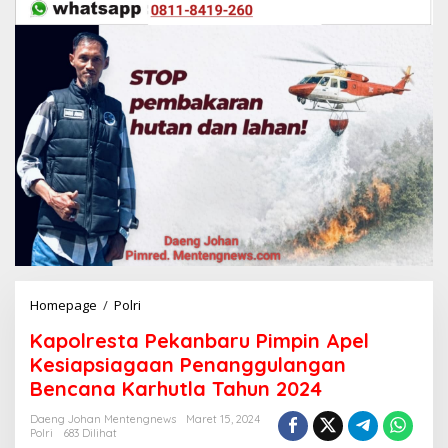
Homepage
/
Polri
K
a
Kapolresta Pekanbaru Pimpin Apel
p
o
Kesiapsiagaan Penanggulangan
l
Bencana Karhutla Tahun 2024
r
e
Daeng Johan Mentengnews
Maret 15, 2024
s
Polri
683 Dilihat