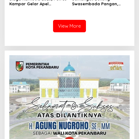
Kampar Gelar Apel
Swasembada Pangan,
Bersama TNI dan Instansi
Kapolsek Kampar Turun
Terkait
Langsung Panen Jagung di
Sendayan
View More