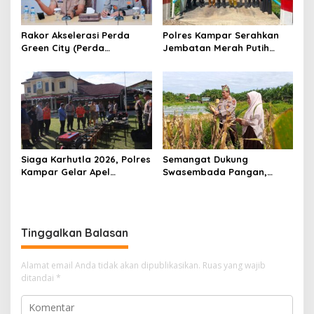
Rakor Akselerasi Perda
Polres Kampar Serahkan
Green City (Perda
Jembatan Merah Putih
Lingkungan) Kota
Presisi Hasil Renovasi ke
Pekanbaru Bersama Dinas
Warga Pulau Jambu Kuok
Lingkungan Hidup Kota
Pekanbaru dan Tim Pakar
Siaga Karhutla 2026, Polres
Semangat Dukung
Kampar Gelar Apel
Swasembada Pangan,
Bersama TNI dan Instansi
Kapolsek Kampar Turun
Terkait
Langsung Panen Jagung di
Sendayan
Tinggalkan Balasan
Alamat email Anda tidak akan dipublikasikan.
Ruas yang wajib
ditandai
*