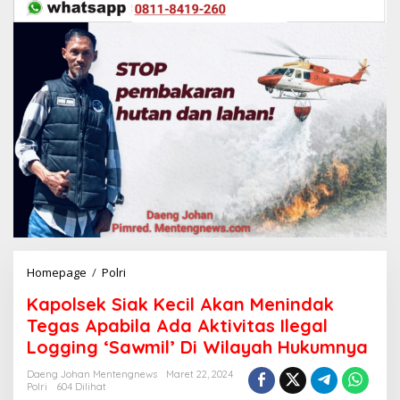
Homepage
/
Polri
K
a
Kapolsek Siak Kecil Akan Menindak
p
o
Tegas Apabila Ada Aktivitas Ilegal
l
Logging ‘Sawmil’ Di Wilayah Hukumnya
s
e
Daeng Johan Mentengnews
Maret 22, 2024
k
Polri
604 Dilihat