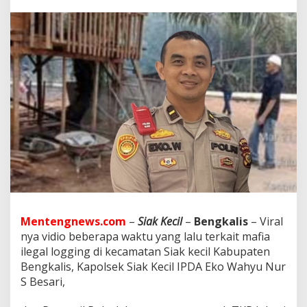
S
i
a
k
K
e
c
i
l
A
k
a
n
M
e
n
i
n
Mentengnews.com
–
Siak Kecil
–
Bengkalis
– Viral
d
nya vidio beberapa waktu yang lalu terkait mafia
a
k
ilegal logging di kecamatan Siak kecil Kabupaten
T
Bengkalis, Kapolsek Siak Kecil IPDA Eko Wahyu Nur
e
S Besari,
g
a