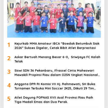
1
Kejurkab MMA Amateur IBCA “Boedak Betumbuk Siak
2026” Sukses Digelar, Cetak Bibit Atlet Berprestasi
2
Askar Bertuah Menang Besar 6-0, Sriwijaya FC Kalah
Telak
3
Siswi SDN 36 Pekanbaru, Ifrassel Cinta Maheswari
Mewakili Propinsi Riau dalam O2SN tingkat Nasional
2025 di Cabor Senam Putri
4
Anggota DPR RI Komisi VII Hj. Rahmawati, SH Buka
Turnamen Terbuka Mini Soccer 2K25, Diikuti 29 Tim
Pria dan Wanita di Kalimantan Utara
5
Atlet Dayung POPNAS XVII Asal Provinsi Riau Raih
Tiga Medali Emas dan Dua Perak.