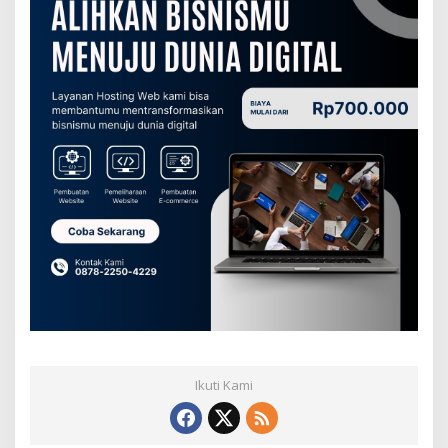
H
u
k
u
m
n
y
a
Ikuti Kami