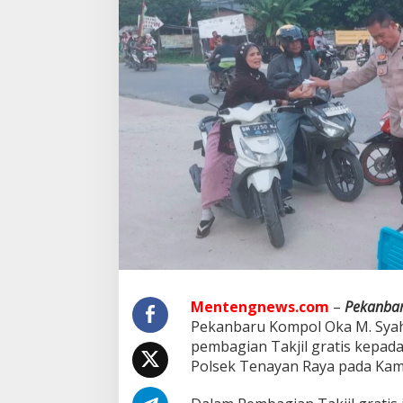
n
R
a
y
a
P
i
m
p
i
n
P
e
m
b
a
g
i
a
Mentengnews.com
–
Pekanba
n
Pekanbaru Kompol Oka M. Syahr
P
a
pembagian Takjil gratis kepad
k
Polsek Tenayan Raya pada Kami
e
t