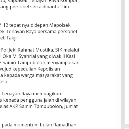
 itu, Kapolsek Tenayan Raya Kompol
rang personel serta dibantu Tim
M 12 tepat nya didepan Mapolsek
sek Tenayan Raya bersama personel
 Takjil.
ol Jeki Rahmat Mustika, SIK melalui
ka M. Syahrial yang diwakili Kasi
P Samin Tampubolon menyampaikan,
ujud kepedulian Kepolisian
a kepada warga masyarakat yang
asa.
ek Tenayan Raya membagikan
is kepada pengguna jalan di wilayah
jelas AKP Samin Tampubolon, Jum’at
n, pada momentum bulan Ramadhan