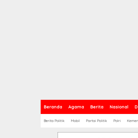
Beranda
Agama
Berita
Nasional
D
Berita Politik
Mobil
Partai Politik
Polri
Keme