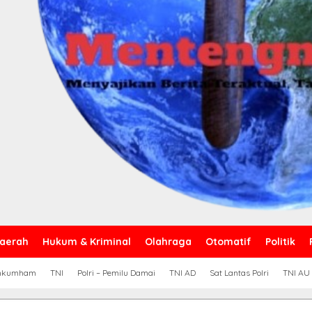
aerah
Hukum & Kriminal
Olahraga
Otomatif
Politik
nkumham
TNI
Polri – Pemilu Damai
TNI AD
Sat Lantas Polri
TNI AU