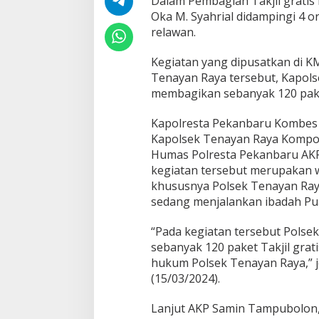
Dalam Pembagian Takjil gratis
T
Oka M. Syahrial didampingi 4 o
a
k
relawan.
j
i
Kegiatan yang dipusatkan di K
l
Tenayan Raya tersebut, Kapol
G
membagikan sebanyak 120 paket
r
a
t
Kapolresta Pekanbaru Kombes P
i
Kapolsek Tenayan Raya Kompol O
s
Humas Polresta Pekanbaru AK
U
kegiatan tersebut merupakan w
n
t
khususnya Polsek Tenayan Ray
u
sedang menjalankan ibadah Pu
k
B
“Pada kegiatan tersebut Pols
e
sebanyak 120 paket Takjil grat
r
b
hukum Polsek Tenayan Raya,” 
u
(15/03/2024).
k
a
Lanjut AKP Samin Tampubolo
P