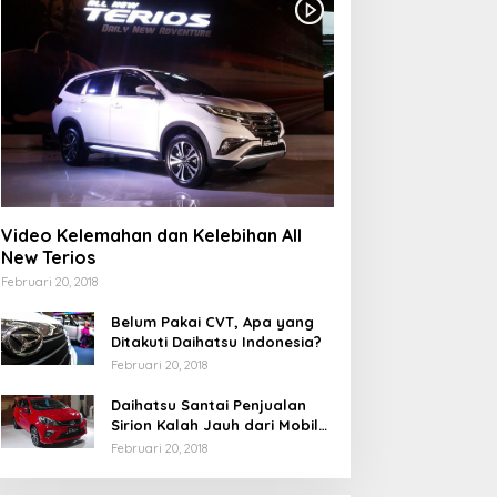
Video Kelemahan dan Kelebihan All
New Terios
Februari 20, 2018
Belum Pakai CVT, Apa yang
Ditakuti Daihatsu Indonesia?
Februari 20, 2018
Daihatsu Santai Penjualan
Sirion Kalah Jauh dari Mobil
LCGC
Februari 20, 2018