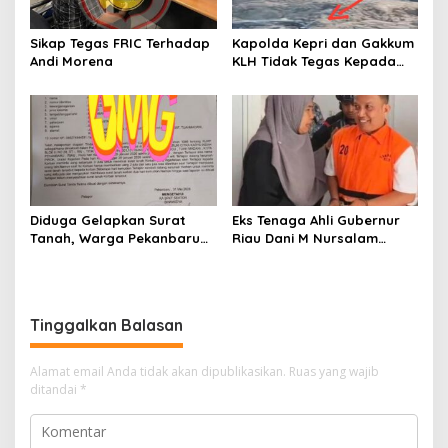
Sikap Tegas FRIC Terhadap
Kapolda Kepri dan Gakkum
Andi Morena
KLH Tidak Tegas Kepada
Korporasi Pencucian Pasir
dan Penimbunan Pesisir di
Teluk Mata Ikan
Diduga Gelapkan Surat
Eks Tenaga Ahli Gubernur
Tanah, Warga Pekanbaru
Riau Dani M Nursalam
Dilaporkan ke Polisi, Muncul
Divonis 2 Tahun Penjara,
Dugaan Tanah Telah
“Saya Jalani dengan
Beralih Nama
Ikhlas!”.
Tinggalkan Balasan
Alamat email Anda tidak akan dipublikasikan.
Ruas yang wajib
ditandai
*