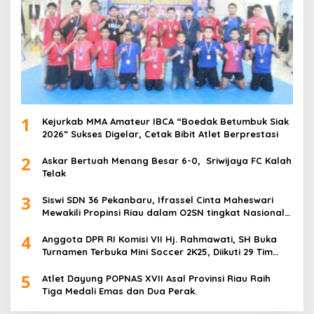
1
Kejurkab MMA Amateur IBCA “Boedak Betumbuk Siak
2026” Sukses Digelar, Cetak Bibit Atlet Berprestasi
2
Askar Bertuah Menang Besar 6-0, Sriwijaya FC Kalah
Telak
3
Siswi SDN 36 Pekanbaru, Ifrassel Cinta Maheswari
Mewakili Propinsi Riau dalam O2SN tingkat Nasional
2025 di Cabor Senam Putri
4
Anggota DPR RI Komisi VII Hj. Rahmawati, SH Buka
Turnamen Terbuka Mini Soccer 2K25, Diikuti 29 Tim
Pria dan Wanita di Kalimantan Utara
5
Atlet Dayung POPNAS XVII Asal Provinsi Riau Raih
Tiga Medali Emas dan Dua Perak.