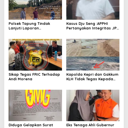
Polsek Tapung Tindak
Kasus Dju Seng :APPHI
Lanjuti Laporan
Pertanyakan Integritas JPU
Masyarakat Terkait
Kejagung dan Dugaan
Penambangan Ilegal di
“Main Mata” Kroni Eks-
Desa Bencah Kelubi
Jampidsus
Sikap Tegas FRIC Terhadap
Kapolda Kepri dan Gakkum
Andi Morena
KLH Tidak Tegas Kepada
Korporasi Pencucian Pasir
dan Penimbunan Pesisir di
Teluk Mata Ikan
Diduga Gelapkan Surat
Eks Tenaga Ahli Gubernur