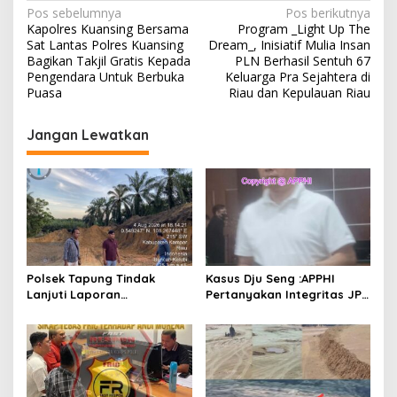
N
Pos sebelumnya
Pos berikutnya
Kapolres Kuansing Bersama
Program _Light Up The
a
Sat Lantas Polres Kuansing
Dream_, Inisiatif Mulia Insan
v
Bagikan Takjil Gratis Kepada
PLN Berhasil Sentuh 67
Pengendara Untuk Berbuka
Keluarga Pra Sejahtera di
i
Puasa
Riau dan Kepulauan Riau
g
Jangan Lewatkan
a
s
i
p
o
s
Polsek Tapung Tindak
Kasus Dju Seng :APPHI
Lanjuti Laporan
Pertanyakan Integritas JPU
Masyarakat Terkait
Kejagung dan Dugaan
Penambangan Ilegal di
“Main Mata” Kroni Eks-
Desa Bencah Kelubi
Jampidsus