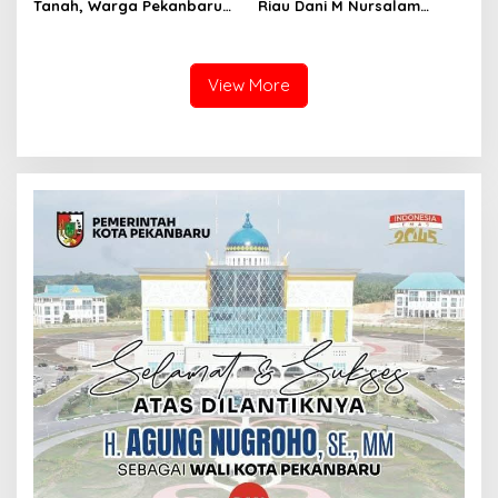
Tanah, Warga Pekanbaru
Riau Dani M Nursalam
Dilaporkan ke Polisi, Muncul
Divonis 2 Tahun Penjara,
Dugaan Tanah Telah
“Saya Jalani dengan
Beralih Nama
Ikhlas!”.
View More