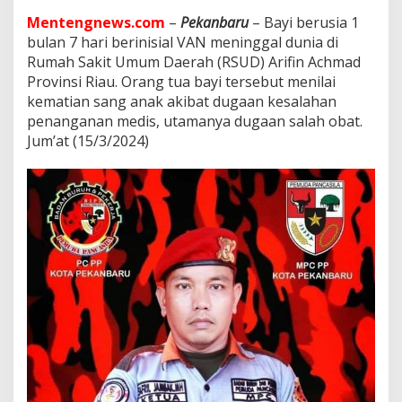
a
k
Mentengnews.com
–
Pekanbaru
– Bayi berusia 1
M
bulan 7 hari berinisial VAN meninggal dunia di
H
Rumah Sakit Umum Daerah (RSUD) Arifin Achmad
M
Provinsi Riau. Orang tua bayi tersebut menilai
e
m
kematian sang anak akibat dugaan kesalahan
i
penanganan medis, utamanya dugaan salah obat.
n
Jum’at (15/3/2024)
t
a
A
P
H
M
e
n
g
u
s
u
t
A
k
i