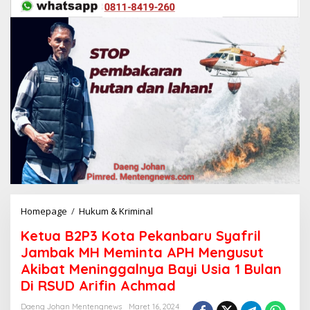
Homepage
/
Hukum & Kriminal
K
e
Ketua B2P3 Kota Pekanbaru Syafril
t
u
Jambak MH Meminta APH Mengusut
a
Akibat Meninggalnya Bayi Usia 1 Bulan
B
Di RSUD Arifin Achmad
2
P
Daeng Johan Mentengnews
Maret 16, 2024