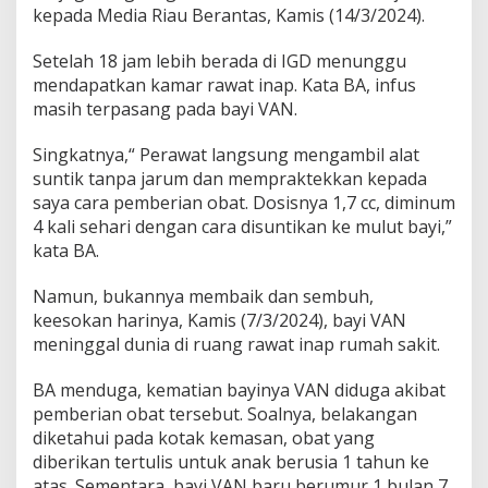
u
kepada Media Riau Berantas, Kamis (14/3/2024).
l
a
Setelah 18 jam lebih berada di IGD menunggu
n
mendapatkan kamar rawat inap. Kata BA, infus
D
i
masih terpasang pada bayi VAN.
R
S
Singkatnya,“ Perawat langsung mengambil alat
U
suntik tanpa jarum dan mempraktekkan kepada
D
saya cara pemberian obat. Dosisnya 1,7 cc, diminum
A
r
4 kali sehari dengan cara disuntikan ke mulut bayi,”
i
kata BA.
f
i
Namun, bukannya membaik dan sembuh,
n
keesokan harinya, Kamis (7/3/2024), bayi VAN
A
c
meninggal dunia di ruang rawat inap rumah sakit.
h
m
BA menduga, kematian bayinya VAN diduga akibat
a
pemberian obat tersebut. Soalnya, belakangan
d
diketahui pada kotak kemasan, obat yang
diberikan tertulis untuk anak berusia 1 tahun ke
atas. Sementara, bayi VAN baru berumur 1 bulan 7