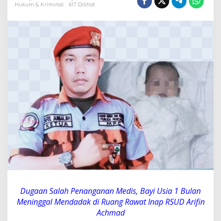
3
Hukum & Kriminal
617 Dilihat
K
o
t
a
P
e
k
a
n
b
a
r
u
S
y
a
f
r
i
l
J
Dugaan Salah Penanganan Medis, Bayi Usia 1 Bulan
a
Meninggal Mendadak di Ruang Rawat Inap RSUD Arifin
m
Achmad
b