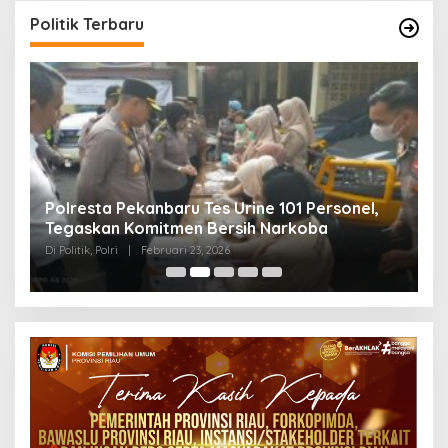
Politik Terbaru
Polresta Pekanbaru Tes Urine 101 Personel,
P
Tegaskan Komitmen Bersih Narkoba
S
Di Politik, Polri
|
Februari 23, 2026
Di 