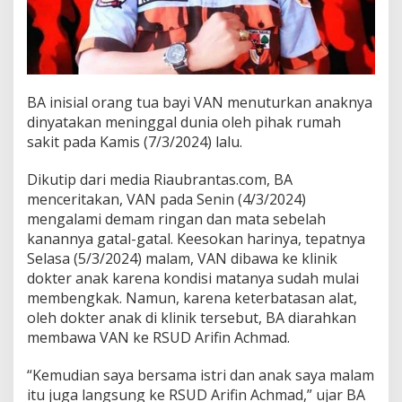
b
a
t
M
e
n
BA inisial orang tua bayi VAN menuturkan anaknya
i
n
dinyatakan meninggal dunia oleh pihak rumah
g
sakit pada Kamis (7/3/2024) lalu.
g
a
Dikutip dari media Riaubrantas.com, BA
l
menceritakan, VAN pada Senin (4/3/2024)
n
y
mengalami demam ringan dan mata sebelah
a
kanannya gatal-gatal. Keesokan harinya, tepatnya
B
Selasa (5/3/2024) malam, VAN dibawa ke klinik
a
dokter anak karena kondisi matanya sudah mulai
y
i
membengkak. Namun, karena keterbatasan alat,
U
oleh dokter anak di klinik tersebut, BA diarahkan
s
membawa VAN ke RSUD Arifin Achmad.
i
a
“Kemudian saya bersama istri dan anak saya malam
1
B
itu juga langsung ke RSUD Arifin Achmad,” ujar BA