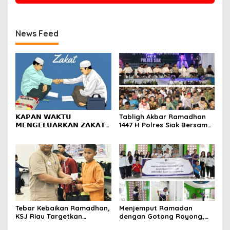
News Feed
𝗞𝗔𝗣𝗔𝗡 𝗪𝗔𝗞𝗧𝗨
Tabligh Akbar Ramadhan
𝗠𝗘𝗡𝗚𝗘𝗟𝗨𝗔𝗥𝗞𝗔𝗡 𝗭𝗔𝗞𝗔𝗧
1447 H Polres Siak Bersama
𝗙𝗜𝗧𝗥𝗔𝗛?
UAS Dihadiri Kapolda Riau,
Masyarakat Tumpah Ruah
Tebar Kebaikan Ramadhan,
Menjemput Ramadan
KSJ Riau Targetkan
dengan Gotong Royong,
Santunan bagi 1.000
Rutan Pekanbaru dan