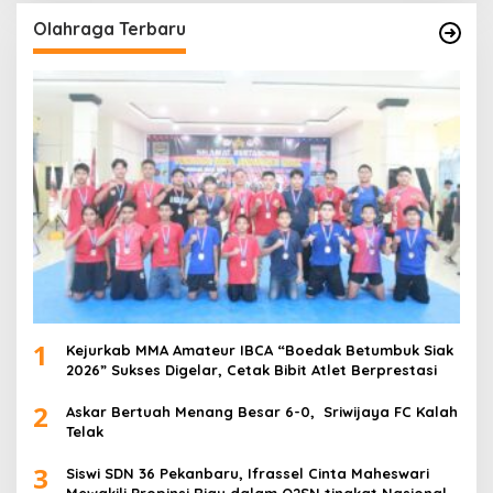
Olahraga Terbaru
1
Kejurkab MMA Amateur IBCA “Boedak Betumbuk Siak
2026” Sukses Digelar, Cetak Bibit Atlet Berprestasi
2
Askar Bertuah Menang Besar 6-0, Sriwijaya FC Kalah
Telak
3
Siswi SDN 36 Pekanbaru, Ifrassel Cinta Maheswari
Mewakili Propinsi Riau dalam O2SN tingkat Nasional