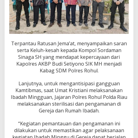
h
D
i
G
e
r
e
j
Terpantau Ratusan Jema’at, menyampaikan saran
a
serta Keluh-kesah kepada Kompol Sordaman
H
Sinaga SH yang mendapat kepercayaan dari
K
B
Kapolres AKBP Budi Setiyono SIK MH menjadi
P
Kabag SDM Polres Rohul.
Lanjutnya, untuk mengantisipasi gangguan
Kamtibmas, saat Umat Kristiani melaksanakan
Ibadah Mingguan, Jajaran Polres Rohul Polda Riau
melaksanakan sterilisasi dan pengamanan di
Gereja dan Rumah Ibadah.
“Kegiatan pemantauan dan pengamanan ini
dilakukan untuk memastikan agar pelaksanaan
kegiatan Ibadah Minggu di Gereja dapat berjalan