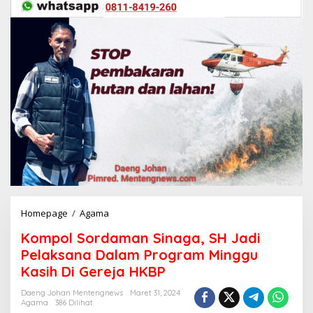
Homepage
/
Agama
K
o
Kompol Sordaman Sinaga, SH Jadi
m
p
Pelaksana Dalam Program Minggu
o
Kasih Di Gereja HKBP
l
S
Daeng Johan Mentengnews
Maret 31, 2024
o
Agama
386 Dilihat