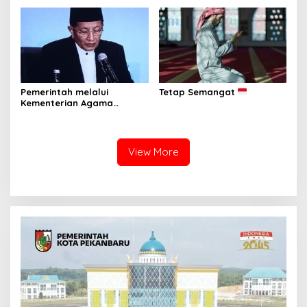
Penerima Manfaat di
Warga Binaan Bersihkan
Berbagai Wilayah
Masjid
Pemerintah melalui
Tetap Semangat
Kementerian Agama
Republik Indonesia resmi
menetapkan 1 Ramadan
1447 Hijriah jatuh pada
Kamis, 19 Februari 2026.
View More