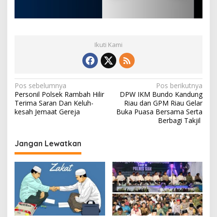
Ikuti Kami
N
Pos sebelumnya
Pos berikutnya
Personil Polsek Rambah Hilir
DPW IKM Bundo Kandung
a
Terima Saran Dan Keluh-
Riau dan GPM Riau Gelar
v
kesah Jemaat Gereja
Buka Puasa Bersama Serta
Berbagi Takjil
i
g
Jangan Lewatkan
a
s
i
p
o