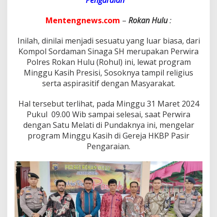
a
n
a
Mentengnews.com
–
Rokan Hulu
:
D
a
Inilah, dinilai menjadi sesuatu yang luar biasa, dari
l
Kompol Sordaman Sinaga SH merupakan Perwira
a
Polres Rokan Hulu (Rohul) ini, lewat program
m
P
Minggu Kasih Presisi, Sosoknya tampil religius
r
serta aspirasitif dengan Masyarakat.
o
g
Hal tersebut terlihat, pada Minggu 31 Maret 2024
r
Pukul 09.00 Wib sampai selesai, saat Perwira
a
m
dengan Satu Melati di Pundaknya ini, mengelar
M
program Minggu Kasih di Gereja HKBP Pasir
i
Pengaraian.
n
g
g
u
K
a
s
i