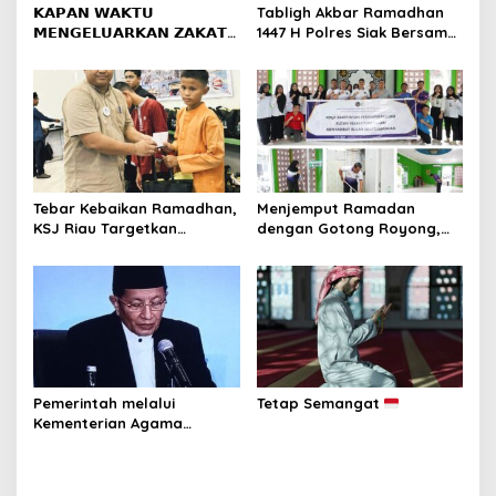
s
𝗞𝗔𝗣𝗔𝗡 𝗪𝗔𝗞𝗧𝗨
Tabligh Akbar Ramadhan
𝗠𝗘𝗡𝗚𝗘𝗟𝗨𝗔𝗥𝗞𝗔𝗡 𝗭𝗔𝗞𝗔𝗧
1447 H Polres Siak Bersama
𝗙𝗜𝗧𝗥𝗔𝗛?
UAS Dihadiri Kapolda Riau,
Masyarakat Tumpah Ruah
Tebar Kebaikan Ramadhan,
Menjemput Ramadan
KSJ Riau Targetkan
dengan Gotong Royong,
Santunan bagi 1.000
Rutan Pekanbaru dan
Penerima Manfaat di
Warga Binaan Bersihkan
Berbagai Wilayah
Masjid
Pemerintah melalui
Tetap Semangat
Kementerian Agama
Republik Indonesia resmi
menetapkan 1 Ramadan
1447 Hijriah jatuh pada